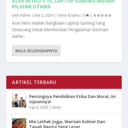
ACER NITRO V 15, LAPTOP GAMING MURAH
PILIHAN UTAMA
oleh
Admin
|
Mar 2, 2024
|
Tekno & Sains
|
0
|
Acer Nitro Adalah Rangkaian Laptop Gaming Yang
Dirancang Untuk Memberikan Pengalaman Bermain
Game...
BACA SELENGKAPNYA
ARTIKEL TERBARU
Pentingnya Pendidikan Etika Dan Moral, Ini
tujuannya!
Agu 8, 2026
|
News
Mie Lethek Jogja, Warisan Kuliner Dari
Tanah Bantul Yang Lezat