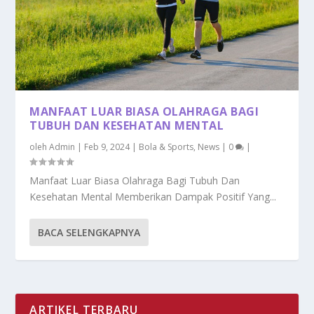
MANFAAT LUAR BIASA OLAHRAGA BAGI
TUBUH DAN KESEHATAN MENTAL
oleh
Admin
|
Feb 9, 2024
|
Bola & Sports
,
News
|
0
|
Manfaat Luar Biasa Olahraga Bagi Tubuh Dan
Kesehatan Mental Memberikan Dampak Positif Yang...
BACA SELENGKAPNYA
ARTIKEL TERBARU