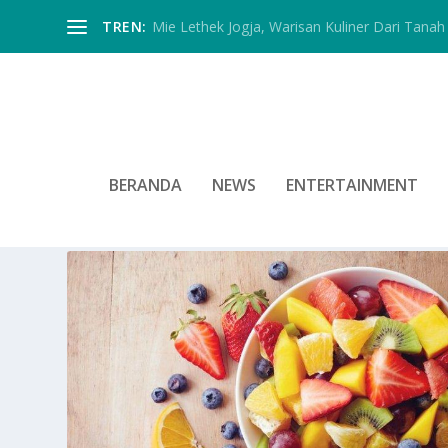
TREN:
Mie Lethek Jogja, Warisan Kuliner Dari Tanah 
BERANDA
NEWS
ENTERTAINMENT
TAG:
KONSUMSI YANG BAIK 