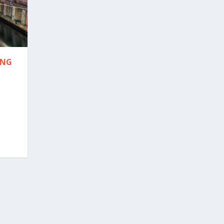
ANG
i