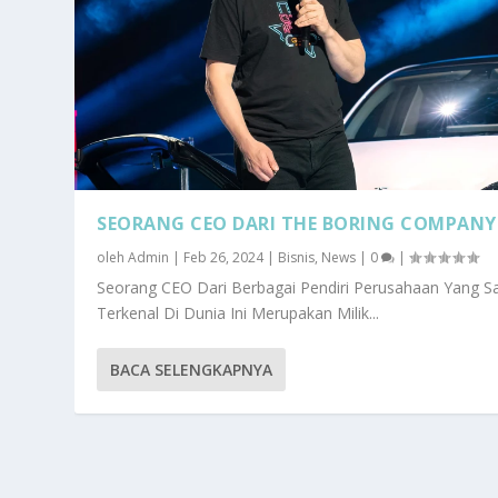
SEORANG CEO DARI THE BORING COMPANY
oleh
Admin
|
Feb 26, 2024
|
Bisnis
,
News
|
0
|
Seorang CEO Dari Berbagai Pendiri Perusahaan Yang S
Terkenal Di Dunia Ini Merupakan Milik...
BACA SELENGKAPNYA