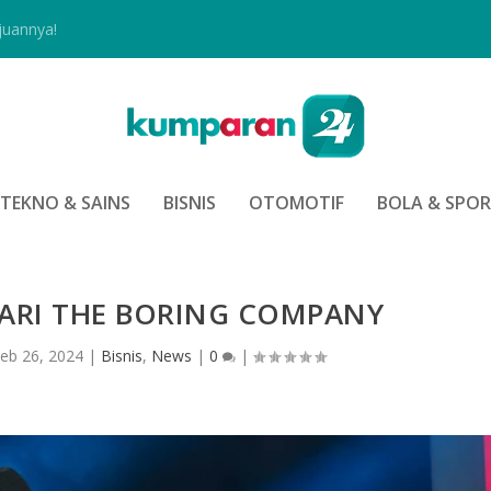
juannya!
TEKNO & SAINS
BISNIS
OTOMOTIF
BOLA & SPO
ARI THE BORING COMPANY
eb 26, 2024
|
Bisnis
,
News
|
0
|