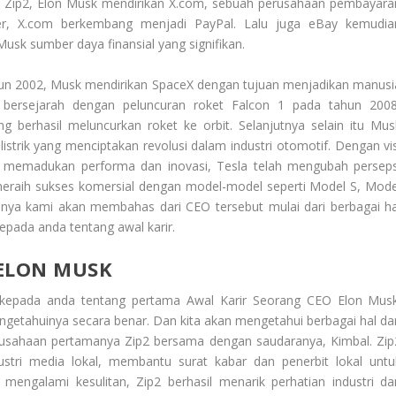
n Zip2, Elon Musk mendirikan X.com, sebuah perusahaan pembayara
rger, X.com berkembang menjadi PayPal. Lalu juga eBay kemudia
usk sumber daya finansial yang signifikan.
ahun 2002, Musk mendirikan SpaceX dengan tujuan menjadikan manusi
i bersejarah dengan peluncuran roket Falcon 1 pada tahun 2008
berhasil meluncurkan roket ke orbit. Selanjutnya selain itu Mus
strik yang menciptakan revolusi dalam industri otomotif. Dengan vis
 memadukan performa dan inovasi, Tesla telah mengubah perseps
h meraih sukses komersial dengan model-model seperti Model S, Mode
unya kami akan membahas dari CEO tersebut mulai dari berbagai ha
epada anda tentang awal karir.
 ELON MUSK
n kepada anda tentang pertama
Awal Karir Seorang CEO Elon Mus
getahuinya secara benar. Dan kita akan mengetahui berbagai hal dar
rusahaan pertamanya Zip2 bersama dengan saudaranya, Kimbal. Zip
ustri media lokal, membantu surat kabar dan penerbit lokal untu
engalami kesulitan, Zip2 berhasil menarik perhatian industri da