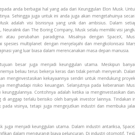
kepada anda berbagai hal yang ada dari
Keunggulan Elon Musk
. Untu
stinya. Sehingga juga untuk ini anda juga akan mengetahuinya secar
Musk adalah visi bisnisnya yang unik dan ambisius. Dalam setia
, Neuralink dan The Boring Company, Musk selalu memiliki visi jangk
tri atau perubahan paradigma. Misalnya dengan SpaceX, Mus
 spesies multiplanet dengan menjelajahi dan mengkolonisasi Mars
ajinasi yang luar biasa dalam merencanakan masa depan manusia.
ujuan besar juga menjadi keunggulan utama. Meskipun banya
iernya beliau terus bekerja keras dan tidak pernah menyerah. Dala
kan menginvestasikan kekayaannya sendiri untuk mendukung proyek
nya menghadapi risiko keuangan. Selanjutnya pada keberanian Mus
u keunggulannya. Contohnya adalah ketika ia menginvestasikan dan
i anggap terlalu berisiko oleh banyak investor lainnya. Tindakan in
 pada visinya, tetapi juga mengejutkan industri dan membuka jala
sk juga menjadi keunggulan utama. Dalam industri antariksa, Space
fikan dalam mengurangi biaya peluncuran. Di industri otomotif, Tesl