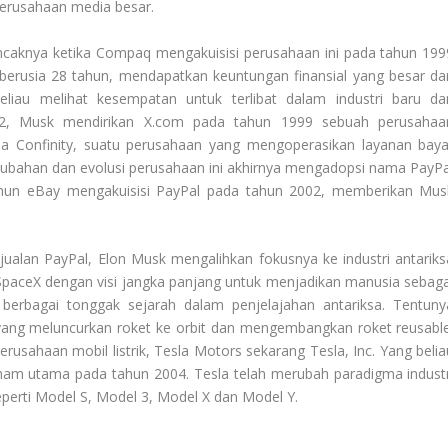
erusahaan media besar.
uncaknya ketika Compaq mengakuisisi perusahaan ini pada tahun 199
u berusia 28 tahun, mendapatkan keuntungan finansial yang besar dar
Beliau melihat kesempatan untuk terlibat dalam industri baru da
ip2, Musk mendirikan X.com pada tahun 1999 sebuah perusahaa
a Confinity, suatu perusahaan yang mengoperasikan layanan baya
erubahan dan evolusi perusahaan ini akhirnya mengadopsi nama PayPa
amun eBay mengakuisisi PayPal pada tahun 2002, memberikan Mus
ualan PayPal, Elon Musk mengalihkan fokusnya ke industri antariks
n SpaceX dengan visi jangka panjang untuk menjadikan manusia sebaga
 berbagai tonggak sejarah dalam penjelajahan antariksa. Tentuny
ang meluncurkan roket ke orbit dan mengembangkan roket reusable
usahaan mobil listrik, Tesla Motors sekarang Tesla, Inc. Yang belia
m utama pada tahun 2004. Tesla telah merubah paradigma industr
 seperti Model S, Model 3, Model X dan Model Y.