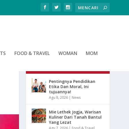
RTS
FOOD & TRAVEL
WOMAN
MOM
ARTIKEL TERBARU
Pentingnya Pendidikan
Etika Dan Moral, Ini
tujuannya!
Agu 8, 2026
|
News
Mie Lethek Jogja, Warisan
Kuliner Dari Tanah Bantul
Yang Lezat
Agu 7, 2026
|
Food & Travel