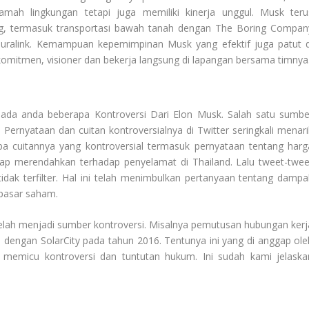
amah lingkungan tetapi juga memiliki kinerja unggul. Musk teru
ng, termasuk transportasi bawah tanah dengan The Boring Compan
alink. Kemampuan kepemimpinan Musk yang efektif juga patut d
rkomitmen, visioner dan bekerja langsung di lapangan bersama timnya
epada anda beberapa
Kontroversi Dari Elon Musk
. Salah satu sumbe
. Pernyataan dan cuitan kontroversialnya di Twitter seringkali menari
pa cuitannya yang kontroversial termasuk pernyataan tentang harg
p merendahkan terhadap penyelamat di Thailand. Lalu tweet-twee
idak terfilter. Hal ini telah menimbulkan pertanyaan tentang dampa
 pasar saham.
 telah menjadi sumber kontroversi. Misalnya pemutusan hubungan kerj
 dengan SolarCity pada tahun 2016. Tentunya ini yang di anggap ole
, memicu kontroversi dan tuntutan hukum. Ini sudah kami jelaska