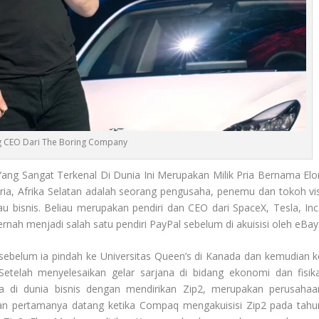
 CEO Dari The Boring Company
ang Sangat Terkenal Di Dunia Ini Merupakan Milik Pria Bernama Elo
oria, Afrika Selatan adalah seorang pengusaha, penemu dan tokoh vis
u bisnis. Beliau merupakan pendiri dan CEO dari SpaceX, Tesla, Inc.
nah menjadi salah satu pendiri PayPal sebelum di akuisisi oleh eBay
a sebelum ia pindah ke Universitas Queen’s di Kanada dan kemudian k
 Setelah menyelesaikan gelar sarjana di bidang ekonomi dan fisika
a di dunia bisnis dengan mendirikan Zip2, merupakan perusahaa
san pertamanya datang ketika Compaq mengakuisisi Zip2 pada tahu