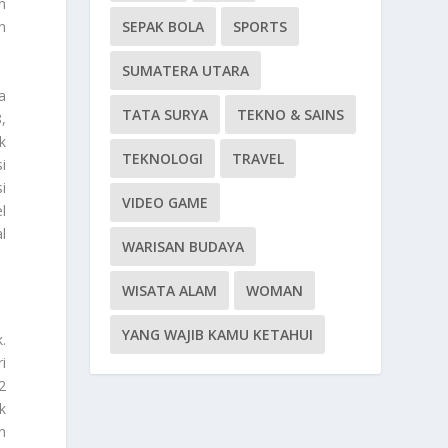
n
n
SEPAK BOLA
SPORTS
SUMATERA UTARA
a
TATA SURYA
TEKNO & SAINS
,
k
TEKNOLOGI
TRAVEL
i
i
VIDEO GAME
l
l
WARISAN BUDAYA
WISATA ALAM
WOMAN
YANG WAJIB KAMU KETAHUI
k
.
i
2
k
n