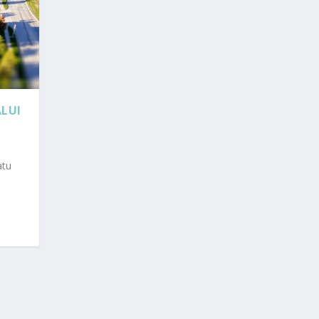
ALUI
atu