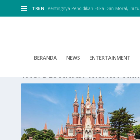
TREN:
Pentingnya Pendidikan Etika Dan Moral, Ini tu
BERANDA
NEWS
ENTERTAINMENT
TAG:
DESTINASI WISATA TMII