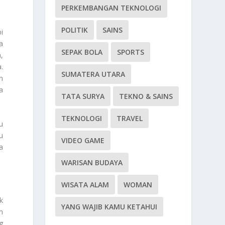
PERKEMBANGAN TEKNOLOGI
POLITIK
SAINS
i
a
SEPAK BOLA
SPORTS
,
.
SUMATERA UTARA
n
a
TATA SURYA
TEKNO & SAINS
TEKNOLOGI
TRAVEL
u
u
VIDEO GAME
a
.
WARISAN BUDAYA
WISATA ALAM
WOMAN
k
YANG WAJIB KAMU KETAHUI
n
g