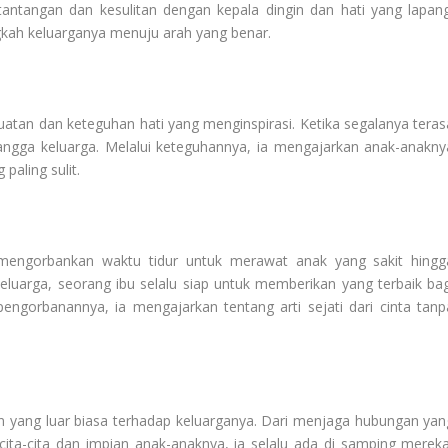
ntangan dan kesulitan dengan kepala dingin dan hati yang lapang
gkah keluarganya menuju arah yang benar.
atan dan keteguhan hati yang menginspirasi. Ketika segalanya teras
nyangga keluarga. Melalui keteguhannya, ia mengajarkan anak-anakny
paling sulit.
 mengorbankan waktu tidur untuk merawat anak yang sakit hingg
luarga, seorang ibu selalu siap untuk memberikan yang terbaik bag
pengorbanannya, ia mengajarkan tentang arti sejati dari cinta tanp
n yang luar biasa terhadap keluarganya. Dari menjaga hubungan yan
a-cita dan impian anak-anaknya, ia selalu ada di samping mereka