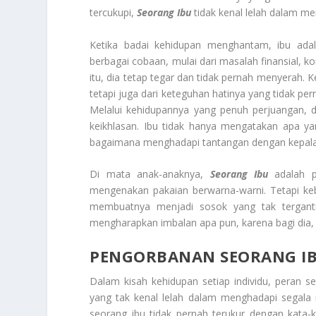
tercukupi,
Seorang Ibu
tidak kenal lelah dalam me
Ketika badai kehidupan menghantam, ibu ada
berbagai cobaan, mulai dari masalah finansial, k
itu, dia tetap tegar dan tidak pernah menyerah. 
tetapi juga dari keteguhan hatinya yang tidak pe
Melalui kehidupannya yang penuh perjuangan, di
keikhlasan. Ibu tidak hanya mengatakan apa ya
bagaimana menghadapi tantangan dengan kepala 
Di mata anak-anaknya,
Seorang Ibu
adalah pa
mengenakan pakaian berwarna-warni. Tetapi ke
membuatnya menjadi sosok yang tak tergantik
mengharapkan imbalan apa pun, karena bagi dia, 
PENGORBANAN SEORANG IB
Dalam kisah kehidupan setiap individu, peran s
yang tak kenal lelah dalam menghadapi segala
seorang ibu tidak pernah terukur dengan kata-