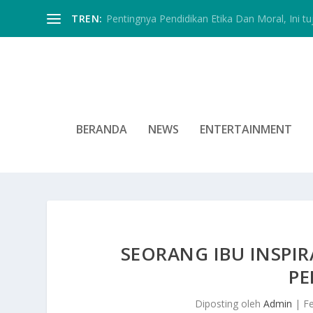
TREN:
Pentingnya Pendidikan Etika Dan Moral, Ini tu
BERANDA
NEWS
ENTERTAINMENT
SEORANG IBU INSPI
P
Diposting oleh
Admin
|
F