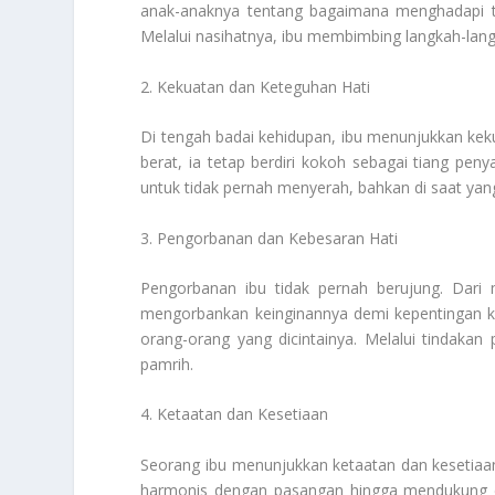
anak-anaknya tentang bagaimana menghadapi ta
Melalui nasihatnya, ibu membimbing langkah-lan
2. Kekuatan dan Keteguhan Hati
Di tengah badai kehidupan, ibu menunjukkan keku
berat, ia tetap berdiri kokoh sebagai tiang pe
untuk tidak pernah menyerah, bahkan di saat yang 
3. Pengorbanan dan Kebesaran Hati
Pengorbanan ibu tidak pernah berujung. Dari
mengorbankan keinginannya demi kepentingan ke
orang-orang yang dicintainya. Melalui tindakan 
pamrih.
4. Ketaatan dan Kesetiaan
Seorang ibu menunjukkan ketaatan dan kesetiaa
harmonis dengan pasangan hingga mendukung cit