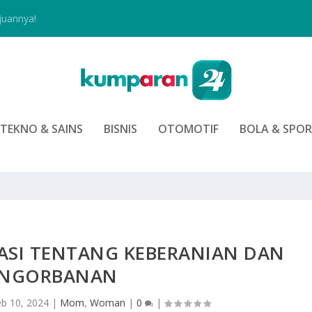
juannya!
TEKNO & SAINS
BISNIS
OTOMOTIF
BOLA & SPO
RASI TENTANG KEBERANIAN DAN
ENGORBANAN
eb 10, 2024
|
Mom
,
Woman
|
0
|