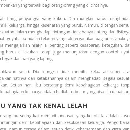
mberikan yang terbaik bagi orang-orang yang di cintainya.
lah tiang penyangga yang kokoh. Dia mungkin harus menghadap
onflik keluarga, hingga kesehatan yang buruk. Namun, di tengah semu
Kekuatan dalam menghadapi rintangan tidak hanya datang dari fisiknya
rnah goyah. Ibu adalah teladan yang tak tergantikan bagi anak-anaknya
a mengajarkan nilai-nilai penting seperti kesabaran, keteguhan, da
ng harus di lakukan, tetapi juga menunjukkan dengan contoh nyat
tegak dan hati yang lapang.
hlawan sejati. Dia mungkin tidak memiliki kekuatan super ata
baikan hatinya dan ketabahannya dalam menghadapi segala sesuat
an. Setiap hari, ibu bertarung demi kebahagiaan keluarga tanp
kebahagiaan keluarga adalah hadiah terbesar yang bisa dia dapatkan
U YANG TAK KENAL LELAH
eorang ibu sering kali menjadi landasan yang kokoh. Ia adalah soso
 rintangan demi kebahagiaan dan kesuksesan keluarga. Pengorbana
kata, namun terasa dalam setiap detik kebersamaan dan cinta yan