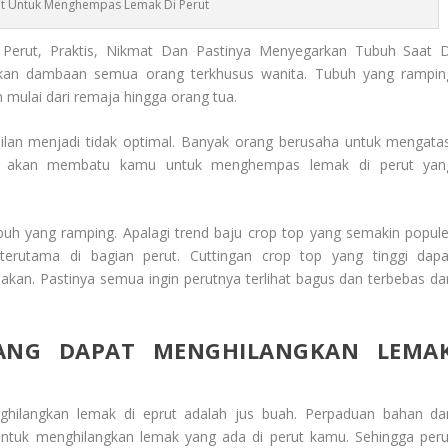
t Untuk Menghempas Lemak Di Perut
erut, Praktis, Nikmat Dan Pastinya Menyegarkan Tubuh Saat D
kan dambaan semua orang terkhusus wanita. Tubuh yang rampin
mulai dari remaja hingga orang tua.
lan menjadi tidak optimal. Banyak orang berusaha untuk mengatas
 ini akan membatu kamu untuk menghempas lemak di perut yan
buh yang ramping. Apalagi trend baju crop top yang semakin popule
terutama di bagian perut. Cuttingan crop top yang tinggi dapa
kan. Pastinya semua ingin perutnya terlihat bagus dan terbebas dar
ANG DAPAT MENGHILANGKAN LEMA
hilangkan lemak di eprut adalah jus buah. Perpaduan bahan da
ntuk menghilangkan lemak yang ada di perut kamu. Sehingga peru