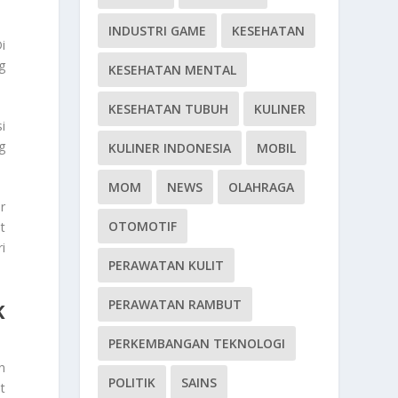
INDUSTRI GAME
KESEHATAN
i
g
KESEHATAN MENTAL
KESEHATAN TUBUH
KULINER
i
g
KULINER INDONESIA
MOBIL
MOM
NEWS
OLAHRAGA
r
OTOMOTIF
t
i
PERAWATAN KULIT
PERAWATAN RAMBUT
K
PERKEMBANGAN TEKNOLOGI
n
POLITIK
SAINS
t