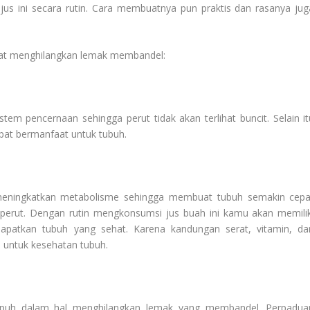
jus ini secara rutin. Cara membuatnya pun praktis dan rasanya jug
pat menghilangkan lemak membandel:
em pencernaan sehingga perut tidak akan terlihat buncit. Selain it
pat bermanfaat untuk tubuh.
meningkatkan metabolisme sehingga membuat tubuh semakin cepa
perut. Dengan rutin mengkonsumsi jus buah ini kamu akan memilik
apatkan tubuh yang sehat. Karena kandungan serat, vitamin, da
s untuk kesehatan tubuh.
mpuh dalam hal menghilangkan lemak yang membandel. Perpadua