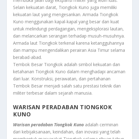
membuka jalan bagi ekspansi militer yang lebih luas.
Selain kekuatan darat, Tiongkok Kuno juga memiliki
kekuatan laut yang mengesankan. Armada Tiongkok
Kuno menggunakan kapal-kapal yang besar dan kuat
untuk melindungi perdagangan, mengeksplorasi lautan,
dan melancarkan serangan terhadap musuh-musuhnya.
Armada laut Tiongkok terkenal karena ketangguhannya
dan mampu mengendalikan perairan Asia Timur selama
berabad-abad.
Tembok Besar Tiongkok adalah simbol kekuatan dan
ketahanan Tiongkok Kuno dalam menghadapi ancaman
dari luar. Konstruksi, perawatan, dan pertahanan
Tembok Besar menjadi salah satu prestasi teknik dan
militer terbesar dalam sejarah manusia.
WARISAN PERADABAN TIONGKOK
KUNO
Warisan peradaban Tiongkok Kuno
adalah cerminan
dari kebijaksanaan, keindahan, dan inovasi yang telah
membentuk masyarakat Tiongkok selama ribuan tahun.