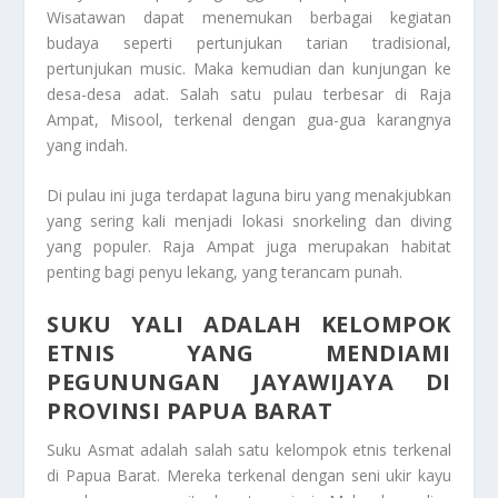
Wisatawan dapat menemukan berbagai kegiatan
budaya seperti pertunjukan tarian tradisional,
pertunjukan music. Maka kemudian dan kunjungan ke
desa-desa adat. Salah satu pulau terbesar di Raja
Ampat, Misool, terkenal dengan gua-gua karangnya
yang indah.
Di pulau ini juga terdapat laguna biru yang menakjubkan
yang sering kali menjadi lokasi snorkeling dan diving
yang populer. Raja Ampat juga merupakan habitat
penting bagi penyu lekang, yang terancam punah.
SUKU YALI ADALAH KELOMPOK
ETNIS YANG MENDIAMI
PEGUNUNGAN JAYAWIJAYA DI
PROVINSI PAPUA BARAT
Suku Asmat adalah salah satu kelompok etnis terkenal
di Papua Barat. Mereka terkenal dengan seni ukir kayu