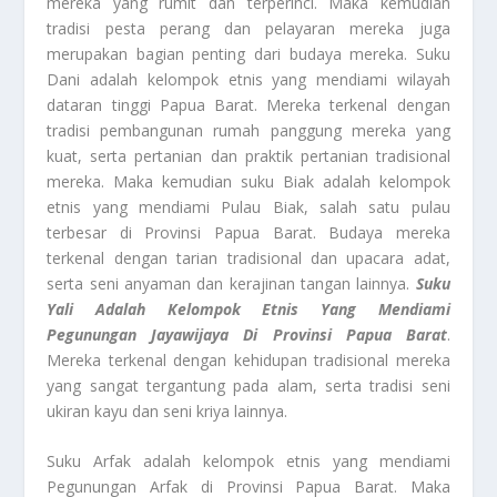
mereka yang rumit dan terperinci. Maka kemudian
tradisi pesta perang dan pelayaran mereka juga
merupakan bagian penting dari budaya mereka. Suku
Dani adalah kelompok etnis yang mendiami wilayah
dataran tinggi Papua Barat. Mereka terkenal dengan
tradisi pembangunan rumah panggung mereka yang
kuat, serta pertanian dan praktik pertanian tradisional
mereka. Maka kemudian suku Biak adalah kelompok
etnis yang mendiami Pulau Biak, salah satu pulau
terbesar di Provinsi Papua Barat. Budaya mereka
terkenal dengan tarian tradisional dan upacara adat,
serta seni anyaman dan kerajinan tangan lainnya.
Suku
Yali Adalah Kelompok Etnis Yang Mendiami
Pegunungan Jayawijaya Di Provinsi Papua Barat
.
Mereka terkenal dengan kehidupan tradisional mereka
yang sangat tergantung pada alam, serta tradisi seni
ukiran kayu dan seni kriya lainnya.
Suku Arfak adalah kelompok etnis yang mendiami
Pegunungan Arfak di Provinsi Papua Barat. Maka