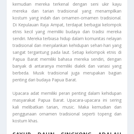
kemudian mereka terkenal dengan seni ukir kayu
mereka dan tarian tradisional yang menampilkan
kostum yang indah dan ornamen-ornamen tradisional.
Di Kepulauan Raja Ampat, terdapat berbagai kelompok
etnis kecil yang memiliki budaya dan tradisi mereka
sendiri. Mereka terbiasa hidup dalam komunitas nelayan
tradisional dan menjalankan kehidupan sehari-hari yang
sangat tergantung pada laut. Setiap kelompok etnis di
Papua Barat memiliki bahasa mereka sendiri, dengan
banyak di antaranya memiliki dialek dan variasi yang
berbeda. Musik tradisional juga merupakan bagian
penting dari budaya Papua Barat.
Upacara adat memiliki peran penting dalam kehidupan
masyarakat Papua Barat. Upacara-upacara ini sering
kali melibatkan tarian, music. Maka kemudian dan
penggunaan ornamen tradisional seperti topeng dan
kostum khas.