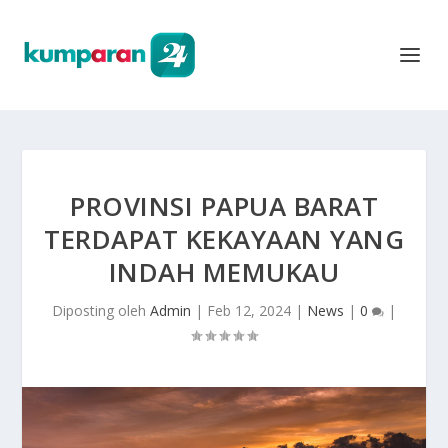
PROVINSI PAPUA BARAT
TERDAPAT KEKAYAAN YANG
INDAH MEMUKAU
Diposting oleh
Admin
|
Feb 12, 2024
|
News
|
0
|