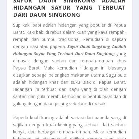
SAYUR DAUN SINGKONG ADALAH
HIDANGAN SAYUR YANG TERBUAT
DARI DAUN SINGKONG
Sup kaki babi adalah hidangan yang populer di Papua
Barat. Kaki babi di rebus dalam kuah yang kaya rempah-
rempah dan bumbu tradisional, kemudian di sajikan
dengan nasi atau papeda.
Sayur Daun Singkong Adalah
Hidangan Sayur Yang Terbuat Dari Daun Singkong
yang
dimasak dengan santan dan rempah-rempah khas
Papua Barat. Maka kemudian Hidangan ini biasanya
disajikan sebagai pelengkap makanan utama. Sagu bule
adalah hidangan khas dari suku Biak di Papua Barat.
Hidangan ini terbuat dari sagu yang di olah dengan
santan dan gula merah, kemudian di bentuk bulat dan di
gulung dengan daun pisang sebelum di masak.
Papeda kuah kuning adalah variasi dari papeda yang di
sajikan dengan kuah kuning yang terbuat dari santan,
kunyit, dan berbagai rempah-rempah. Maka kemudian
hidangan ini biasanya di sajikan dengan ikan atau