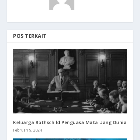
POS TERKAIT
Keluarga Rothschild Penguasa Mata Uang Dunia
Februari 9, 2024