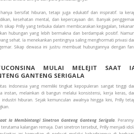
anya bersifat hiburan, tetapi juga edukatif dan inspiratif. Ia kera
ikan, kesehatan mental, dan kepercayaan diri. Banyak penggemar
h sikap Prilly yang terbuka dalam membicarakan kegagalan, tekanan
takan hubungan yang lebih bermakna dan berdampak positif. Namun
 yang sehat. Ia menekankan pentingnya saling menghormati privasi da
ggemar. Sikap dewasa ini justru membuat hubungannya dengan fan
TUCONSINA MULAI MELEJIT SAAT I
NTENG GANTENG SERIGALA
itas Indonesia yang memiliki tingkat kepopuleran sangat tinggi da
a instan, melainkan di bangun melalui konsistensi, kerja keras, da
ustri hiburan. Sejak kemunculan awalnya hingga kini, Prilly teta
gkan.
 Saat Ia Membintangi Sinetron Ganteng Ganteng Serigala
. Peranny
 terutama kalangan remaja. Dari sinetron tersebut, Prilly menjadi idol
laritas ini kemudian di perkuat melalui kehadirannya di berbaga