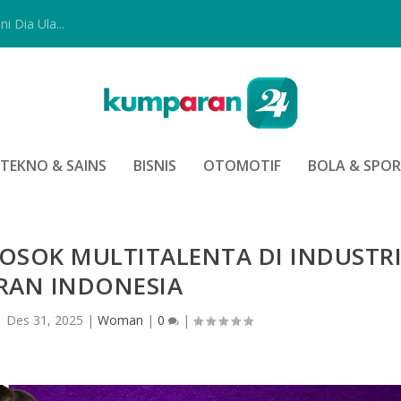
i Dia Ula...
TEKNO & SAINS
BISNIS
OTOMOTIF
BOLA & SPO
SOSOK MULTITALENTA DI INDUSTR
RAN INDONESIA
|
Des 31, 2025
|
Woman
|
0
|