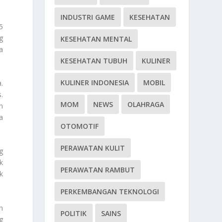
INDUSTRI GAME
KESEHATAN
5
g
KESEHATAN MENTAL
a
KESEHATAN TUBUH
KULINER
KULINER INDONESIA
MOBIL
.
.
MOM
NEWS
OLAHRAGA
n
a
OTOMOTIF
PERAWATAN KULIT
g
k
PERAWATAN RAMBUT
k
PERKEMBANGAN TEKNOLOGI
n
POLITIK
SAINS
g