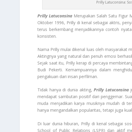
Prilly Latuconsina: S
Prilly Latuconsina
Merupakan Salah Satu Figur Mu
Oktober 1996, Prilly di kenal sebagai aktris, pe
terus berkembang menjadikannya contoh nyata
konsisten.
Nama Prilly mulai dikenal luas oleh masyarakat m
Aktingnya yang natural dan penuh emosi berhasi
Sejak saat itu, Prilly kerap di percaya membintang
Budi Pekerti. Kemampuannya dalam menghid
pengakuan dari insan perfilman.
Tidak hanya di dunia akting,
Prilly Latuconsina
j
mendapat sambutan positif dari penggemar. Suar
muda menjadikan karya musiknya mudah di terim
hanya mengandalkan popularitas, tetapi juga kual
Di luar dunia hiburan, Prilly di kenal sebagai
School of Public Relations (LSPR) dan aktif m