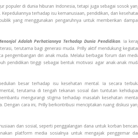
igur populer di dunia hiburan Indonesia, tetapi juga sebagai sosok yan
al. Kepeduliannya terhadap isu kemanusiaan, pendidikan, dan kesehata
ur publik yang menggunakan pengaruhnya untuk memberikan dampa
Menonjol Adalah Perhatiannya Terhadap Dunia Pendidikan
. Ia kera
erasi, terutama bagi generasi muda. Prilly aktif mendukung kegiata
erta pengembangan diri anak muda. Melalui berbagai forum dan medi
h pendidikan tinggi sebagai bentuk motivasi agar anak-anak mud
epedulian besar terhadap isu kesehatan mental. Ia secara terbuk
ental, terutama di tengah tekanan sosial dan tuntutan kehidupa
membantu mengurangi stigma terhadap masalah kesehatan mental
Dengan cara ini, Prilly berkontribusi menciptakan ruang diskusi yan
manusiaan dan sosial, seperti penggalangan dana untuk korban bencan
gunakan platform media sosialnya untuk mengajak penggemar da