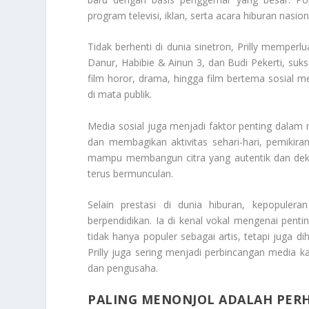
program televisi, iklan, serta acara hiburan nasion
Tidak berhenti di dunia sinetron, Prilly memperlua
Danur, Habibie & Ainun 3, dan Budi Pekerti, suks
film horor, drama, hingga film bertema sosial me
di mata publik.
Media sosial juga menjadi faktor penting dalam 
dan membagikan aktivitas sehari-hari, pemikiran
mampu membangun citra yang autentik dan dekat
terus bermunculan.
Selain prestasi di dunia hiburan, kepopulera
berpendidikan. Ia di kenal vokal mengenai penti
tidak hanya populer sebagai artis, tetapi juga di
Prilly juga sering menjadi perbincangan media k
dan pengusaha.
PALING MENONJOL ADALAH PER