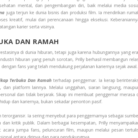
sehatan mental, dan pengembangan diri, baik melalui media sosia
ina
juga terjun ke dunia bisnis dan produksi film. Ia mendirikan ruma
oses kreatif, mulai dari perencanaan hingga eksekusi. Keberanianny
angan karier serta visinya.
BUKA DAN RAMAH
restasinya di dunia hiburan, tetapi juga karena hubungannya yang era
ustri hiburan yang penuh sorotan, Prilly berhasil membangun relas
 dengan fans yang telah mendukung perjalanan kariernya sejak awal.
ikap Terbuka Dan Ramah
terhadap penggemar. Ia kerap berinteraks
er, dan platform lainnya. Melalui unggahan, siaran langsung, maupu
 personal dan tidak berjarak. Sikap ini membuat penggemar merasa d
 hidup dan kariernya, bukan sekadar penonton pasif.
dan terorganisir. Ia sering menyebut para penggemarnya sebagai sumbe
an kritik publik. Dalam berbagai kesempatan, Prilly menyampaika
t acara jumpa fans, peluncuran film, maupun melalui pesan tertulis
ional antara dirinya dan para pendukungnya.