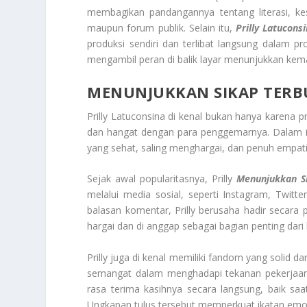
membagikan pandangannya tentang literasi, ke
maupun forum publik. Selain itu,
Prilly Latucons
produksi sendiri dan terlibat langsung dalam pr
mengambil peran di balik layar menunjukkan kemat
MENUNJUKKAN SIKAP TER
Prilly Latuconsina di kenal bukan hanya karena p
dan hangat dengan para penggemarnya. Dalam ind
yang sehat, saling menghargai, dan penuh empati
Sejak awal popularitasnya, Prilly
Menunjukkan S
melalui media sosial, seperti Instagram, Twitt
balasan komentar, Prilly berusaha hadir secara
hargai dan di anggap sebagai bagian penting dari
Prilly juga di kenal memiliki fandom yang solid 
semangat dalam menghadapi tekanan pekerjaan d
rasa terima kasihnya secara langsung, baik saa
Ungkapan tulus tersebut memperkuat ikatan emos