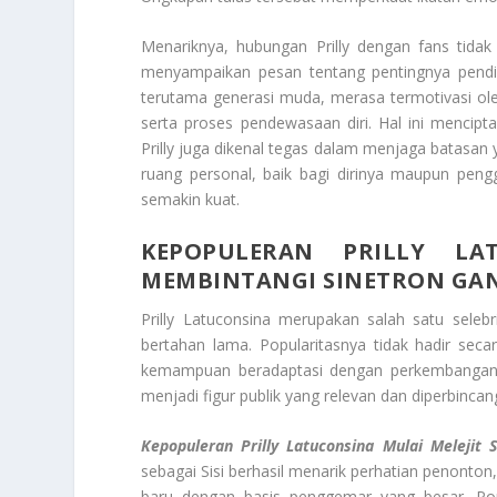
Menariknya, hubungan Prilly dengan fans tidak h
menyampaikan pesan tentang pentingnya pendid
terutama generasi muda, merasa termotivasi ole
serta proses pendewasaan diri. Hal ini mencip
Prilly juga dikenal tegas dalam menjaga batasan
ruang personal, baik bagi dirinya maupun pen
semakin kuat.
KEPOPULERAN PRILLY LA
MEMBINTANGI SINETRON GA
Prilly Latuconsina merupakan salah satu selebr
bertahan lama. Popularitasnya tidak hadir secar
kemampuan beradaptasi dengan perkembangan ind
menjadi figur publik yang relevan dan diperbincan
Kepopuleran Prilly Latuconsina Mulai Melejit
sebagai Sisi berhasil menarik perhatian penonton,
baru dengan basis penggemar yang besar. Popu