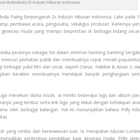
osok Multitalenta Di Industri Hiburan Indonesia
da Paling Berpengaruh Di Industri Hiburan Indonesia. Lahir pada 1
nyanyi, pembawa acara, pengusaha, sekaligus produser. Kariernya yan
 generasi muda yang mampu berprestasi di berbagai bidang secar
elalui perannya sebagai Sisi dalam sinetron Ganteng Ganteng Serigala
l mencuri perhatian publik dan membuatnya cepat meraih popularitas
i berbagai judul film dan serial, seperti Danur, Habibie & Ainun 3, da
upkan karakter membuatnya mendapat banyak penghargaan sert
uga menekuni dunia musik. Ia merilis beberapa lagu dan album yan
anya yang lembut serta lirik lagu yang dekat dengan kehidupan ana
a oleh berbagai kalangan. Hal ini menunjukkan bahwa Prilly tida
itas.
 sosok yang cerdas dan berwawasan luas. Ia merupakan lulusan Londo
enunjukkan pentingnya pendidikan bagi generasi muda. Prilly serin