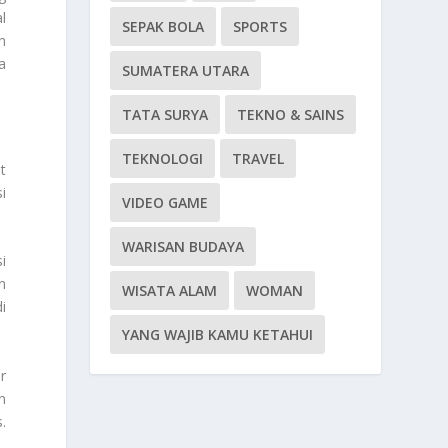
l
SEPAK BOLA
SPORTS
h
a
SUMATERA UTARA
TATA SURYA
TEKNO & SAINS
TEKNOLOGI
TRAVEL
t
i
VIDEO GAME
WARISAN BUDAYA
i
n
WISATA ALAM
WOMAN
i
YANG WAJIB KAMU KETAHUI
r
n
.