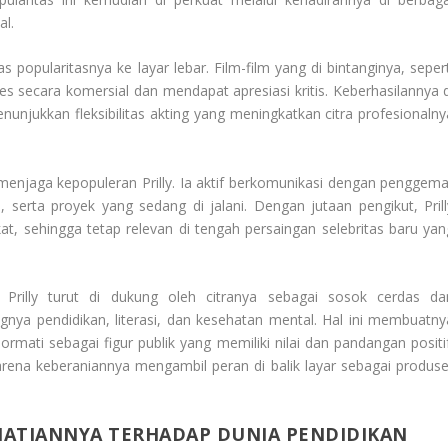
al.
s popularitasnya ke layar lebar. Film-film yang di bintanginya, sepert
es secara komersial dan mendapat apresiasi kritis. Keberhasilannya d
nunjukkan fleksibilitas akting yang meningkatkan citra profesionalny
menjaga kepopuleran Prilly. Ia aktif berkomunikasi dengan penggema
, serta proyek yang sedang di jalani. Dengan jutaan pengikut, Prill
, sehingga tetap relevan di tengah persaingan selebritas baru yan
n Prilly turut di dukung oleh citranya sebagai sosok cerdas da
ngnya pendidikan, literasi, dan kesehatan mental. Hal ini membuatny
hormati sebagai figur publik yang memiliki nilai dan pandangan positif
arena keberaniannya mengambil peran di balik layar sebagai produse
HATIANNYA TERHADAP DUNIA PENDIDIKAN