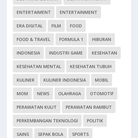
ENTERTAIMENT
ENTERTAINMENT
ERA DIGITAL
FILM
FOOD
FOOD & TRAVEL
FORMULA 1
HIBURAN
INDONESIA
INDUSTRI GAME
KESEHATAN
KESEHATAN MENTAL
KESEHATAN TUBUH
KULINER
KULINER INDONESIA
MOBIL
MOM
NEWS
OLAHRAGA
OTOMOTIF
PERAWATAN KULIT
PERAWATAN RAMBUT
PERKEMBANGAN TEKNOLOGI
POLITIK
SAINS
SEPAK BOLA
SPORTS