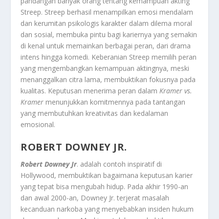
pandangan banyak orang tentang kemampuan akting
Streep. Streep berhasil menampilkan emosi mendalam
dan kerumitan psikologis karakter dalam dilema moral
dan sosial, membuka pintu bagi kariernya yang semakin
di kenal untuk memainkan berbagai peran, dari drama
intens hingga komedi. Keberanian Streep memilih peran
yang mengembangkan kemampuan aktingnya, meski
menanggalkan citra lama, membuktikan fokusnya pada
kualitas. Keputusan menerima peran dalam
Kramer vs.
Kramer
menunjukkan komitmennya pada tantangan
yang membutuhkan kreativitas dan kedalaman
emosional.
ROBERT DOWNEY JR.
Robert Downey Jr
. adalah contoh inspiratif di
Hollywood, membuktikan bagaimana keputusan karier
yang tepat bisa mengubah hidup. Pada akhir 1990-an
dan awal 2000-an, Downey Jr. terjerat masalah
kecanduan narkoba yang menyebabkan insiden hukum