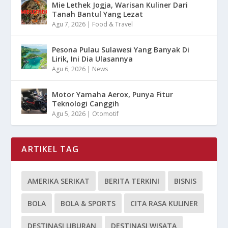
Mie Lethek Jogja, Warisan Kuliner Dari
Tanah Bantul Yang Lezat
Agu 7, 2026
|
Food & Travel
Pesona Pulau Sulawesi Yang Banyak Di
Lirik, Ini Dia Ulasannya
Agu 6, 2026
|
News
Motor Yamaha Aerox, Punya Fitur
Teknologi Canggih
Agu 5, 2026
|
Otomotif
ARTIKEL TAG
AMERIKA SERIKAT
BERITA TERKINI
BISNIS
BOLA
BOLA & SPORTS
CITA RASA KULINER
DESTINASI LIBURAN
DESTINASI WISATA