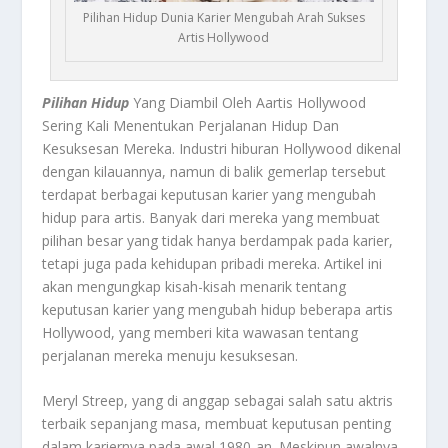
Pilihan Hidup Dunia Karier Mengubah Arah Sukses
Artis Hollywood
Pilihan Hidup
Yang Diambil Oleh Aartis Hollywood
Sering Kali Menentukan Perjalanan Hidup Dan
Kesuksesan Mereka. Industri hiburan Hollywood dikenal
dengan kilauannya, namun di balik gemerlap tersebut
terdapat berbagai keputusan karier yang mengubah
hidup para artis. Banyak dari mereka yang membuat
pilihan besar yang tidak hanya berdampak pada karier,
tetapi juga pada kehidupan pribadi mereka. Artikel ini
akan mengungkap kisah-kisah menarik tentang
keputusan karier yang mengubah hidup beberapa artis
Hollywood, yang memberi kita wawasan tentang
perjalanan mereka menuju kesuksesan.
Meryl Streep, yang di anggap sebagai salah satu aktris
terbaik sepanjang masa, membuat keputusan penting
dalam kariernya pada awal 1980-an. Meskipun awalnya