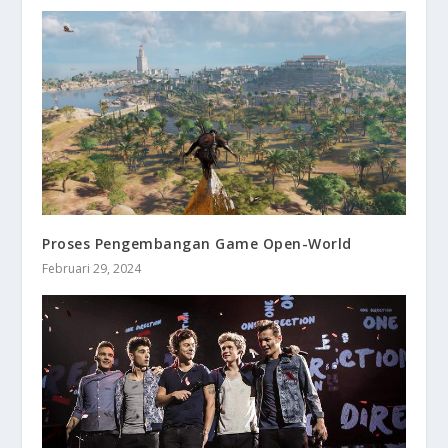
Proses Pengembangan Game Open-World
Februari 29, 2024