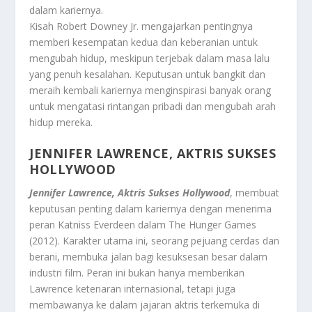
dalam kariernya.
Kisah Robert Downey Jr. mengajarkan pentingnya
memberi kesempatan kedua dan keberanian untuk
mengubah hidup, meskipun terjebak dalam masa lalu
yang penuh kesalahan. Keputusan untuk bangkit dan
meraih kembali kariernya menginspirasi banyak orang
untuk mengatasi rintangan pribadi dan mengubah arah
hidup mereka.
JENNIFER LAWRENCE, AKTRIS SUKSES
HOLLYWOOD
Jennifer Lawrence, Aktris Sukses Hollywood
, membuat
keputusan penting dalam kariernya dengan menerima
peran Katniss Everdeen dalam The Hunger Games
(2012). Karakter utama ini, seorang pejuang cerdas dan
berani, membuka jalan bagi kesuksesan besar dalam
industri film. Peran ini bukan hanya memberikan
Lawrence ketenaran internasional, tetapi juga
membawanya ke dalam jajaran aktris terkemuka di