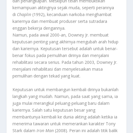
dan penangkapan. Meskipun telah membuktikan
kemampuan aktingnya sejak muda, seperti perannya
di
Chaplin
(1992), kecanduan narkoba menghambat
kariernya dan membuat produser serta sutradara
enggan bekerja dengannya.
Namun, pada awal 2000-an, Downey Jr. membuat
keputusan penting yang akhirnya mengubah arah hidup
dan kariernya. Keputusan tersebut adalah untuk benar-
benar fokus pada pemulihan dirinya dan menjalani
rehabilitasi secara serius. Pada tahun 2003, Downey Jr.
menjalani rehabilitasi dan menyelesaikan masa
pemulihan dengan tekad yang kuat.
Keputusan untuk membangun kembali dirinya bukanlah
langkah yang mudah. Namun, pada saat yang sama, ia
juga mulai merangkul peluang-peluang baru dalam
kariernya. Salah satu keputusan besar yang
membantunya kembali ke dunia akting adalah ketika ia
menerima tawaran untuk memerankan karakter Tony
Stark dalam
Iron Man
(2008). Peran ini adalah titik balik