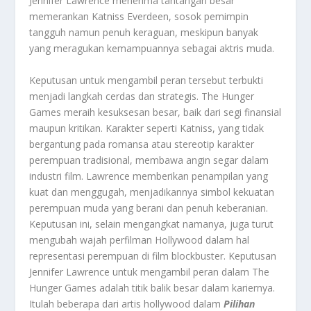
Jennifer Lawrence menerima tantangan besar
memerankan Katniss Everdeen, sosok pemimpin
tangguh namun penuh keraguan, meskipun banyak
yang meragukan kemampuannya sebagai aktris muda.
Keputusan untuk mengambil peran tersebut terbukti
menjadi langkah cerdas dan strategis. The Hunger
Games meraih kesuksesan besar, baik dari segi finansial
maupun kritikan. Karakter seperti Katniss, yang tidak
bergantung pada romansa atau stereotip karakter
perempuan tradisional, membawa angin segar dalam
industri film. Lawrence memberikan penampilan yang
kuat dan menggugah, menjadikannya simbol kekuatan
perempuan muda yang berani dan penuh keberanian.
Keputusan ini, selain mengangkat namanya, juga turut
mengubah wajah perfilman Hollywood dalam hal
representasi perempuan di film blockbuster. Keputusan
Jennifer Lawrence untuk mengambil peran dalam The
Hunger Games adalah titik balik besar dalam kariernya.
Itulah beberapa dari artis hollywood dalam
Pilihan