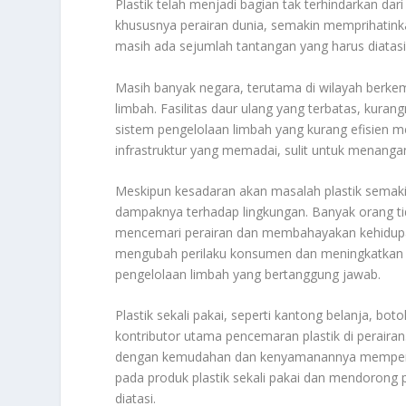
Plastik telah menjadi bagian tak terhindarkan da
khususnya perairan dunia, semakin memprihatink
masih ada sejumlah tantangan yang harus diatas
Masih banyak negara, terutama di wilayah berke
limbah. Fasilitas daur ulang yang terbatas, ku
sistem pengelolaan limbah yang kurang efisien m
infrastruktur yang memadai, sulit untuk menangani
Meskipun kesadaran akan masalah plastik semak
dampaknya terhadap lingkungan. Banyak orang 
mencemari perairan dan membahayakan kehidupa
mengubah perilaku konsumen dan meningkatkan k
pengelolaan limbah yang bertanggung jawab.
Plastik sekali pakai, seperti kantong belanja, bo
kontributor utama pencemaran plastik di peraira
dengan kemudahan dan kenyamanannya memperbu
pada produk plastik sekali pakai dan mendorong
diatasi.