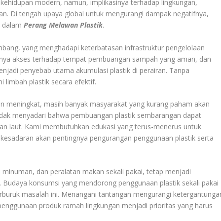
ri kehidupan modern, namun, implikasinya terhadap lingkungan,
an. Di tengah upaya global untuk mengurangi dampak negatifnya,
i dalam
Perang Melawan Plastik
.
mbang, yang menghadapi keterbatasan infrastruktur pengelolaan
rangnya akses terhadap tempat pembuangan sampah yang aman, dan
enjadi penyebab utama akumulasi plastik di perairan. Tanpa
 limbah plastik secara efektif.
in meningkat, masih banyak masyarakat yang kurang paham akan
tidak menyadari bahwa pembuangan plastik sembarangan dapat
n laut. Kami membutuhkan edukasi yang terus-menerus untuk
esadaran akan pentingnya pengurangan penggunaan plastik serta
tol minuman, dan peralatan makan sekali pakai, tetap menjadi
n. Budaya konsumsi yang mendorong penggunaan plastik sekali pakai
ruk masalah ini. Menangani tantangan mengurangi ketergantunga
 penggunaan produk ramah lingkungan menjadi prioritas yang harus