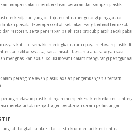
rkan harapan dalam membersihkan perairan dari sampah plastik.
asi dan kebijakan yang bertujuan untuk mengurangi penggunaan
n limbah plastik. Beberapa contoh kebijakan yang berhasil termasuk
 dan restoran, serta penerapan pajak atas produk plastik sekali pakai
n masyarakat sipil semakin meningkat dalam upaya melawan plastik di
tah dan sektor swasta, serta inisiatif bersama antara organisasi
lah menghasilkan solusi-solusi inovatif dalam mengurangi penggunaa
.
dalam perang melawan plastik adalah pengembangan alternatif
i.
m perang melawan plastik, dengan memperkenalkan kurikulum tentan
rasi mereka untuk menjadi agen perubahan dalam perlindungan
KTIF
, langkah-langkah konkret dan terstruktur menjadi kunci untuk