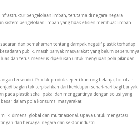
infrastruktur pengelolaan limbah, terutama di negara-negara
dan sistem pengelolaan limbah yang tidak efisien membuat limbah
kesadaran dan pemahaman tentang dampak negatif plastik terhadap
kesadaran publik, masih banyak masyarakat yang belum sepenuhnya
h luas dan terus-menerus diperlukan untuk mengubah pola pikir dan
angan tersendiri. Produk-produk seperti kantong belanja, botol air
njadi bagian tak terpisahkan dari kehidupan sehari-hari bagi banyak
an pada plastik sekali pakai dan menggantinya dengan solusi yang
 besar dalam pola konsumsi masyarakat.
emiliki dimensi global dan multinasional. Upaya untuk mengatasi
ngan dari berbagai negara dan sektor industri.