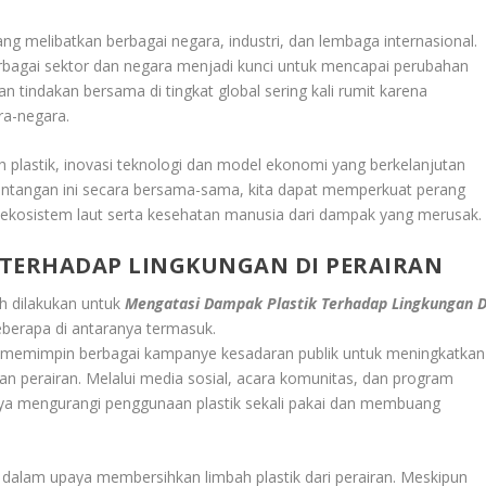
g melibatkan berbagai negara, industri, dan lembaga internasional.
rbagai sektor dan negara menjadi kunci untuk mencapai perubahan
 tindakan bersama di tingkat global sering kali rumit karena
ra-negara.
plastik, inovasi teknologi dan model ekonomi yang berkelanjutan
antangan ini secara bersama-sama, kita dapat memperkuat perang
i ekosistem laut serta kesehatan manusia dari dampak yang merusak.
 TERHADAP LINGKUNGAN DI PERAIRAN
h dilakukan untuk
Mengatasi Dampak Plastik Terhadap Lingkungan D
Beberapa di antaranya termasuk.
lah memimpin berbagai kampanye kesadaran publik untuk meningkatkan
n perairan. Melalui media sosial, acara komunitas, dan program
nya mengurangi penggunaan plastik sekali pakai dan membuang
 dalam upaya membersihkan limbah plastik dari perairan. Meskipun