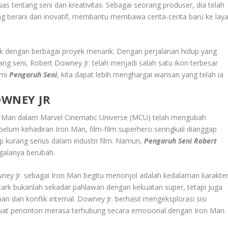
s tentang seni dan kreativitas. Sebagai seorang produser, dia telah
 berani dan inovatif, membantu membawa cerita-cerita baru ke laya
k dengan berbagai proyek menarik. Dengan perjalanan hidup yang
ang seni, Robert Downey Jr. telah menjadi salah satu ikon terbesar
ami
Pengaruh Seni
, kita dapat lebih menghargai warisan yang telah ia
OWNEY JR
on Man dalam Marvel Cinematic Universe (MCU) telah mengubah
elum kehadiran Iron Man, film-film superhero seringkali dianggap
p kurang serius dalam industri film. Namun,
Pengaruh Seni Robert
galanya berubah.
ey Jr. sebagai Iron Man begitu menonjol adalah kedalaman karakte
tark bukanlah sekadar pahlawan dengan kekuatan super, tetapi juga
dan konflik internal. Downey Jr. berhasil mengeksplorasi sisi
mbuat penonton merasa terhubung secara emosional dengan Iron Man.