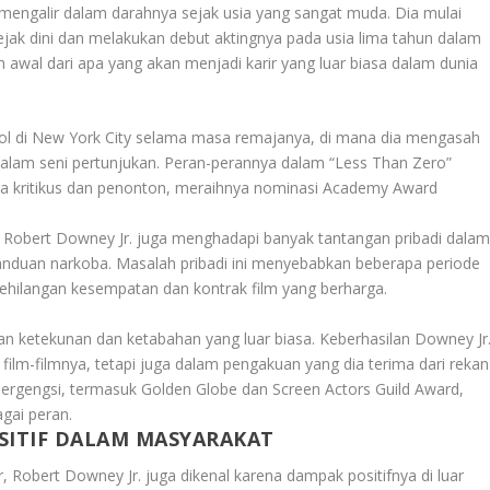
mengalir dalam darahnya sejak usia yang sangat muda. Dia mulai
jak dini dan melakukan debut aktingnya pada usia lima tahun dalam
h awal dari apa yang akan menjadi karir yang luar biasa dalam dunia
hool di New York City selama masa remajanya, di mana dia mengasah
lam seni pertunjukan. Peran-perannya dalam “Less Than Zero”
ara kritikus dan penonton, meraihnya nominasi Academy Award
 Robert Downey Jr. juga menghadapi banyak tantangan pribadi dala
nduan narkoba. Masalah pribadi ini menyebabkan beberapa periode
ehilangan kesempatan dan kontrak film yang berharga.
n ketekunan dan ketabahan yang luar biasa. Keberhasilan Downey Jr
 film-filmnya, tetapi juga dalam pengakuan yang dia terima dari rekan
bergengsi, termasuk Golden Globe dan Screen Actors Guild Award,
gai peran.
ITIF DALAM MASYARAKAT
, Robert Downey Jr. juga dikenal karena dampak positifnya di luar