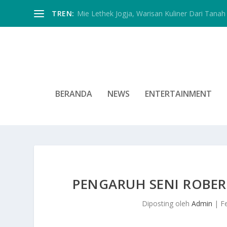
TREN:
Mie Lethek Jogja, Warisan Kuliner Dari Tanah 
BERANDA
NEWS
ENTERTAINMENT
PENGARUH SENI ROBER
Diposting oleh
Admin
|
F