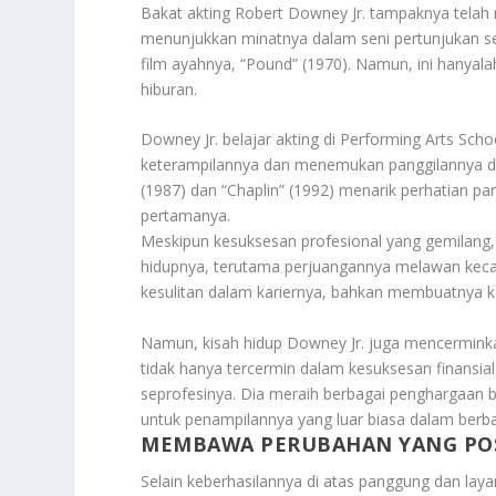
Bakat akting Robert Downey Jr. tampaknya telah 
menunjukkan minatnya dalam seni pertunjukan se
film ayahnya, “Pound” (1970). Namun, ini hanyala
hiburan.
Downey Jr. belajar akting di Performing Arts Sc
keterampilannya dan menemukan panggilannya da
(1987) dan “Chaplin” (1992) menarik perhatian p
pertamanya.
Meskipun kesuksesan profesional yang gemilang,
hidupnya, terutama perjuangannya melawan keca
kesulitan dalam kariernya, bahkan membuatnya k
Namun, kisah hidup Downey Jr. juga mencerminka
tidak hanya tercermin dalam kesuksesan finansial
seprofesinya. Dia meraih berbagai penghargaan 
untuk penampilannya yang luar biasa dalam berba
MEMBAWA PERUBAHAN YANG POS
Selain keberhasilannya di atas panggung dan layar