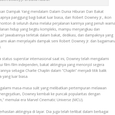
ikan Dampak Yang mendalam Dalam Dunia Hiburan Dan Bakat
apnya panggung bagi bakat luar biasa, dan Robert Downey Jr., ikon
nonton di seluruh dunia melalui perjalanan karirnya yang penuh warna
alanan hidup yang begitu kompleks, mampu menjangkau dan
ia? Jawabannya terletak dalam bakat, dedikasi, dan dampaknya yang
i, kami akan menjelajahi dampak seni Robert Downey Jr. dan bagaiman
.
 status superstar internasional saat ini, Downey telah mengalami
i film-film independen, bakat aktingnya yang menonjol segera
annya sebagai Charlie Chaplin dalam “Chaplin” menjadi titik balik
yang luar biasa.
alami masa-masa sulit yang melibatkan pertempuran melawan
ngejutkan, Downey kembali ke puncak popularitas dengan
n,” memulai era Marvel Cinematic Universe (MCU).
asilan aktingnya di layar. Dia juga telah terlibat dalam berbagai