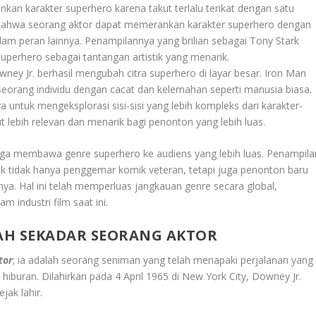
an karakter superhero karena takut terlalu terikat dengan satu
bahwa seorang aktor dapat memerankan karakter superhero dengan
lam peran lainnya. Penampilannya yang brilian sebagai Tony Stark
superhero sebagai tantangan artistik yang menarik.
y Jr. berhasil mengubah citra superhero di layar besar. Iron Man
seorang individu dengan cacat dan kelemahan seperti manusia biasa.
ya untuk mengeksplorasi sisi-sisi yang lebih kompleks dari karakter-
t lebih relevan dan menarik bagi penonton yang lebih luas.
uga membawa genre superhero ke audiens yang lebih luas. Penampila
ik tidak hanya penggemar komik veteran, tetapi juga penonton baru
ya. Hal ini telah memperluas jangkauan genre secara global,
 industri film saat ini.
AH SEKADAR SEORANG AKTOR
tor
; ia adalah seorang seniman yang telah menapaki perjalanan yang
iburan. Dilahirkan pada 4 April 1965 di New York City, Downey Jr.
jak lahir.