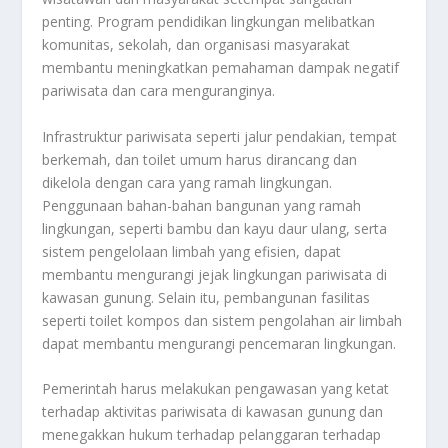
penting. Program pendidikan lingkungan melibatkan
komunitas, sekolah, dan organisasi masyarakat
membantu meningkatkan pemahaman dampak negatif
pariwisata dan cara menguranginya.
Infrastruktur pariwisata seperti jalur pendakian, tempat
berkemah, dan toilet umum harus dirancang dan
dikelola dengan cara yang ramah lingkungan.
Penggunaan bahan-bahan bangunan yang ramah
lingkungan, seperti bambu dan kayu daur ulang, serta
sistem pengelolaan limbah yang efisien, dapat
membantu mengurangi jejak lingkungan pariwisata di
kawasan gunung. Selain itu, pembangunan fasilitas
seperti toilet kompos dan sistem pengolahan air limbah
dapat membantu mengurangi pencemaran lingkungan.
Pemerintah harus melakukan pengawasan yang ketat
terhadap aktivitas pariwisata di kawasan gunung dan
menegakkan hukum terhadap pelanggaran terhadap