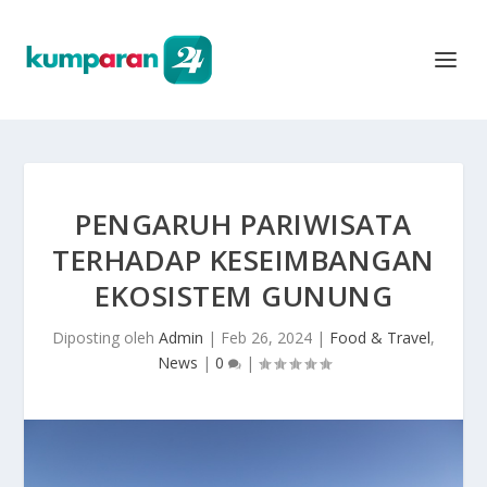
PENGARUH PARIWISATA
TERHADAP KESEIMBANGAN
EKOSISTEM GUNUNG
Diposting oleh
Admin
|
Feb 26, 2024
|
Food & Travel
,
News
|
0
|