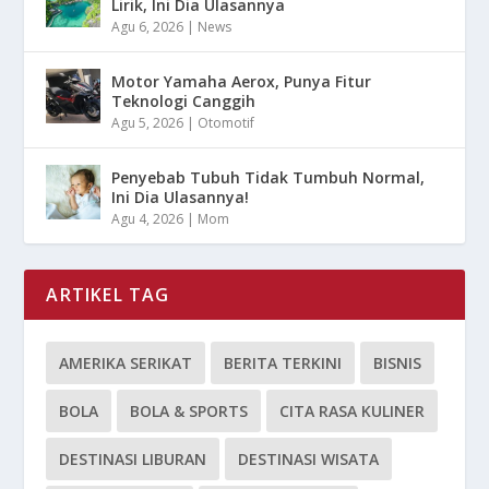
Lirik, Ini Dia Ulasannya
Agu 6, 2026
|
News
Motor Yamaha Aerox, Punya Fitur
Teknologi Canggih
Agu 5, 2026
|
Otomotif
Penyebab Tubuh Tidak Tumbuh Normal,
Ini Dia Ulasannya!
Agu 4, 2026
|
Mom
ARTIKEL TAG
AMERIKA SERIKAT
BERITA TERKINI
BISNIS
BOLA
BOLA & SPORTS
CITA RASA KULINER
DESTINASI LIBURAN
DESTINASI WISATA