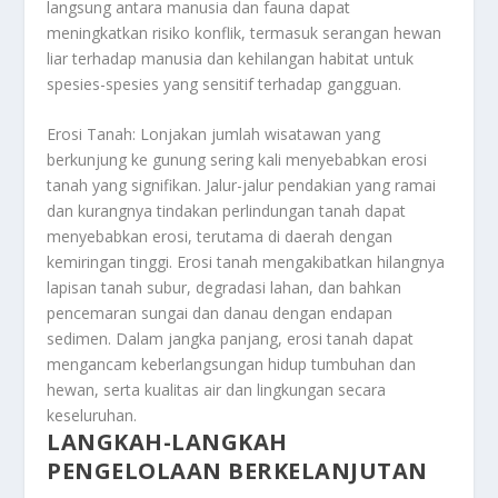
langsung antara manusia dan fauna dapat
meningkatkan risiko konflik, termasuk serangan hewan
liar terhadap manusia dan kehilangan habitat untuk
spesies-spesies yang sensitif terhadap gangguan.
Erosi Tanah: Lonjakan jumlah wisatawan yang
berkunjung ke gunung sering kali menyebabkan erosi
tanah yang signifikan. Jalur-jalur pendakian yang ramai
dan kurangnya tindakan perlindungan tanah dapat
menyebabkan erosi, terutama di daerah dengan
kemiringan tinggi. Erosi tanah mengakibatkan hilangnya
lapisan tanah subur, degradasi lahan, dan bahkan
pencemaran sungai dan danau dengan endapan
sedimen. Dalam jangka panjang, erosi tanah dapat
mengancam keberlangsungan hidup tumbuhan dan
hewan, serta kualitas air dan lingkungan secara
keseluruhan.
LANGKAH-LANGKAH
PENGELOLAAN BERKELANJUTAN