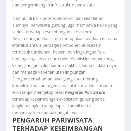
dan pengembangan infrastruktur pariwisata.
Namun, di balik potensi ekonomi dan keindahan
alamnya, pariwisata gunung juga membawa risiko yang
serius terhadap keseimbangan ekosistem.
Keseimbangan ekosistem merupakan keadaan di mana
interaksi antara berbagai komponen ekosistem,
termasuk tumbuhan, hewan, dan lingkungan fisik,
berlangsung secara harmonis. Kondisi ini mendukung
kelangsungan hidup semua makhluk hidup di dalamnya
dan menjaga keberlanjutan lingkungan.
Dengan pemahaman awal yang kuat tentang
kompleksitas dan urgensi masalah ini, artikel ini akan
lebih lanjut mengeksplorasi
Pengaruh Pariwisata
terhadap keseimbangan ekosistem gunung serta
langkah-langkah yang dapat diambil untuk
meminimalkan dampak negatifnya.
PENGARUH PARIWISATA
TERHADAP KESEIMBANGAN