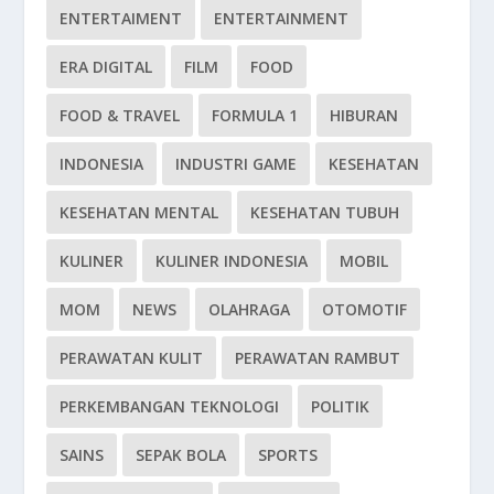
ENTERTAIMENT
ENTERTAINMENT
ERA DIGITAL
FILM
FOOD
FOOD & TRAVEL
FORMULA 1
HIBURAN
INDONESIA
INDUSTRI GAME
KESEHATAN
KESEHATAN MENTAL
KESEHATAN TUBUH
KULINER
KULINER INDONESIA
MOBIL
MOM
NEWS
OLAHRAGA
OTOMOTIF
PERAWATAN KULIT
PERAWATAN RAMBUT
PERKEMBANGAN TEKNOLOGI
POLITIK
SAINS
SEPAK BOLA
SPORTS