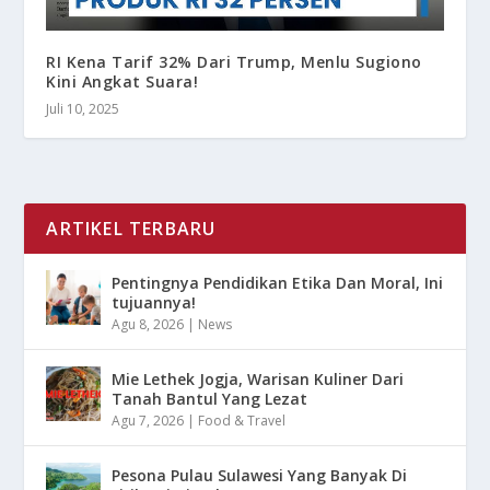
RI Kena Tarif 32% Dari Trump, Menlu Sugiono
Kini Angkat Suara!
Juli 10, 2025
ARTIKEL TERBARU
Pentingnya Pendidikan Etika Dan Moral, Ini
tujuannya!
Agu 8, 2026
|
News
Mie Lethek Jogja, Warisan Kuliner Dari
Tanah Bantul Yang Lezat
Agu 7, 2026
|
Food & Travel
Pesona Pulau Sulawesi Yang Banyak Di