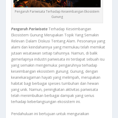
Pengaruh Pariwisata Terhadap Keseimbangan Ekosistem
Gunung
Pengaruh Pariwisata
Terhadap Keseimbangan
Ekosistem Gunung Merupakan Topik Yang Semakin
Relevan Dalam Diskusi Tentang Alam. Pesonanya yang
alami dan keindahannya yang memukau telah memikat
jutaan wisatawan setiap tahunnya. Namun, di balik
gemerlapnya industri pariwisata ini terdapat sebuah isu
yang semakin mengemuka: pengaruhnya terhadap
keseimbangan ekosistem gunung. Gunung, dengan
keanekaragaman hayati yang melimpah, merupakan
habitat bagi berbagai spesies tumbuhan dan hewan
yang unik. Namun, peningkatan aktivitas pariwisata
telah menimbulkan berbagai dampak yang serius
terhadap keberlangsungan ekosistem ini.
Pendahuluan ini bertujuan untuk menguraikan