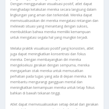
Dengan menggunakan visualisasi positif, atlet dapat
menghadapi ketakutan mereka secara langsung dalam
lingkungan yang aman dan terkendali. Mereka dapat
memvisualisasikan diri mereka mengatasi rintangan dan
melewati situasi yang menantang dengan sukses,
membuktikan bahwa mereka memiliki kemampuan
untuk mengatasi segala hal yang mungkin terjadi.
Melalui praktik visualisasi positif yang konsisten, atlet
juga dapat meningkatkan konsentrasi dan fokus
mereka. Dengan membayangkan diri mereka
mengeksekusi gerakan dengan sempurna, mereka
mengajarkan otak mereka untuk memusatkan
perhatian pada tugas yang ada di depan mereka. Ini
membantu mengurangi gangguan mental dan
meningkatkan kemampuan mereka untuk tetap fokus
bahkan di bawah tekanan tinggi.
Atlet dapat memvisualisasikan setiap detail dari gerakan