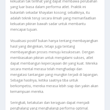
kekuatan tak terlihat yang dapat membawa perubahan
yang luar biasa dalam performa atlet. Praktik ini
bukanlah sekadar khayalan kosong; sebaliknya, itu
adalah teknik teruji secara ilmiah yang memanfaatkan
kekuatan pikiran bawah sadar untuk membantu
mencapai tujuan.
Visualisasi positif bukan hanya tentang membayangkan
hasil yang diinginkan, tetapi juga tentang
membayangkan proses menuju kesuksesan. Dengan
membiasakan pikiran untuk mengalami sukses, atlet
dapat membangun kepercayaan diri yang kuat. Mereka
secara mental merasa telah menghadapi dan
mengatasi tantangan yang mungkin terjadi di lapangan.
Sebagai hasilnya, ketika saatnya tiba untuk
berkompetisi, mereka merasa lebih siap dan yakin akan
kemampuan mereka.
Seringkali, ketakutan dan keraguan dapat menjadi
penghalang yang menghalangi performa optimal.