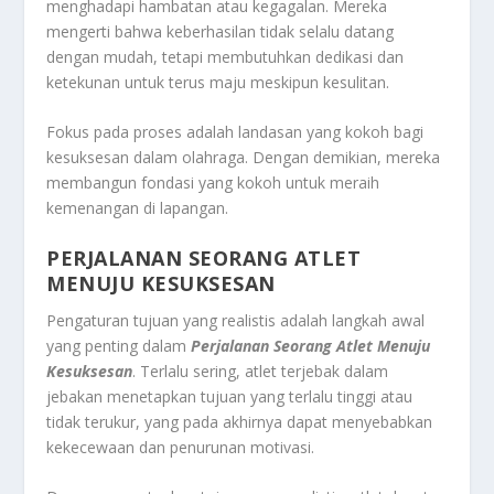
menghadapi hambatan atau kegagalan. Mereka
mengerti bahwa keberhasilan tidak selalu datang
dengan mudah, tetapi membutuhkan dedikasi dan
ketekunan untuk terus maju meskipun kesulitan.
Fokus pada proses adalah landasan yang kokoh bagi
kesuksesan dalam olahraga. Dengan demikian, mereka
membangun fondasi yang kokoh untuk meraih
kemenangan di lapangan.
PERJALANAN SEORANG ATLET
MENUJU KESUKSESAN
Pengaturan tujuan yang realistis adalah langkah awal
yang penting dalam
Perjalanan Seorang Atlet Menuju
Kesuksesan
. Terlalu sering, atlet terjebak dalam
jebakan menetapkan tujuan yang terlalu tinggi atau
tidak terukur, yang pada akhirnya dapat menyebabkan
kekecewaan dan penurunan motivasi.