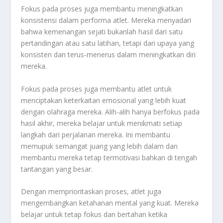
Fokus pada proses juga membantu meningkatkan
konsistensi dalam performa atlet. Mereka menyadari
bahwa kemenangan sejati bukanlah hasil dari satu
pertandingan atau satu latihan, tetapi dari upaya yang
konsisten dan terus-menerus dalam meningkatkan diri
mereka.
Fokus pada proses juga membantu atlet untuk
menciptakan keterkaitan emosional yang lebih kuat
dengan olahraga mereka. Alih-alih hanya berfokus pada
hasil akhir, mereka belajar untuk menikmati setiap
langkah dari perjalanan mereka. Ini membantu
memupuk semangat juang yang lebih dalam dan
membantu mereka tetap termotivasi bahkan di tengah
tantangan yang besar.
Dengan memprioritaskan proses, atlet juga
mengembangkan ketahanan mental yang kuat. Mereka
belajar untuk tetap fokus dan bertahan ketika