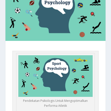
Pendekatan Psikologis Untuk Mengoptimalkan
Performa Atletik