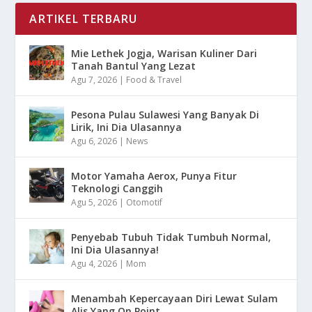
ARTIKEL TERBARU
Mie Lethek Jogja, Warisan Kuliner Dari
Tanah Bantul Yang Lezat
Agu 7, 2026
|
Food & Travel
Pesona Pulau Sulawesi Yang Banyak Di
Lirik, Ini Dia Ulasannya
Agu 6, 2026
|
News
Motor Yamaha Aerox, Punya Fitur
Teknologi Canggih
Agu 5, 2026
|
Otomotif
Penyebab Tubuh Tidak Tumbuh Normal,
Ini Dia Ulasannya!
Agu 4, 2026
|
Mom
Menambah Kepercayaan Diri Lewat Sulam
Alis Yang On Point