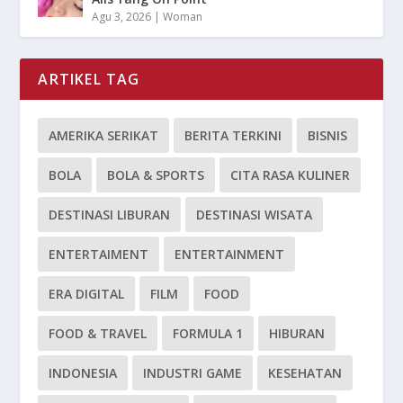
Agu 3, 2026
|
Woman
ARTIKEL TAG
AMERIKA SERIKAT
BERITA TERKINI
BISNIS
BOLA
BOLA & SPORTS
CITA RASA KULINER
DESTINASI LIBURAN
DESTINASI WISATA
ENTERTAIMENT
ENTERTAINMENT
ERA DIGITAL
FILM
FOOD
FOOD & TRAVEL
FORMULA 1
HIBURAN
INDONESIA
INDUSTRI GAME
KESEHATAN