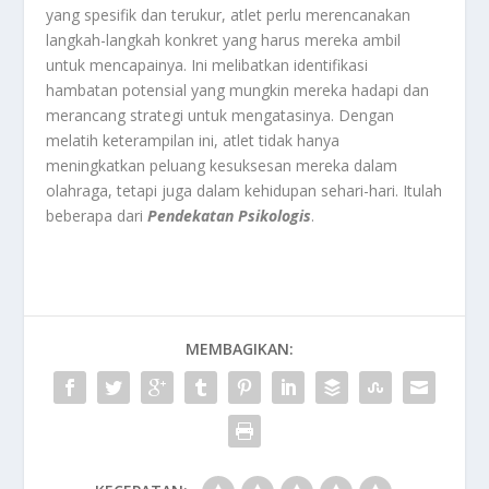
yang spesifik dan terukur, atlet perlu merencanakan
langkah-langkah konkret yang harus mereka ambil
untuk mencapainya. Ini melibatkan identifikasi
hambatan potensial yang mungkin mereka hadapi dan
merancang strategi untuk mengatasinya. Dengan
melatih keterampilan ini, atlet tidak hanya
meningkatkan peluang kesuksesan mereka dalam
olahraga, tetapi juga dalam kehidupan sehari-hari. Itulah
beberapa dari
Pendekatan Psikologis
.
MEMBAGIKAN: