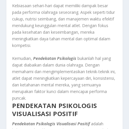
Kebiasaan sehari-hari dapat memiliki dampak besar
pada performa olahraga seseorang. Aspek seperti tidur
cukup, nutrisi seimbang, dan manajemen waktu efektif
mendukung keunggulan mental atlet. Dengan fokus
pada kesehatan dan keseimbangan, mereka
meningkatkan daya tahan mental dan optimal dalam
kompetisi.
Kemudian,
Pendekatan Psikologis
bukanlah hal yang
dapat diabaikan dalam dunia olahraga. Dengan
memahami dan mengimplementasikan teknik-teknik ini,
atlet dapat meningkatkan kepercayaan diri, konsistensi,
dan ketahanan mental mereka, yang semuanya
merupakan faktor kunci dalam mencapai performa
puncak.
PENDEKATAN PSIKOLOGIS
VISUALISASI POSITIF
Pendekatan Psikologis Visualisasi Positif
adalah