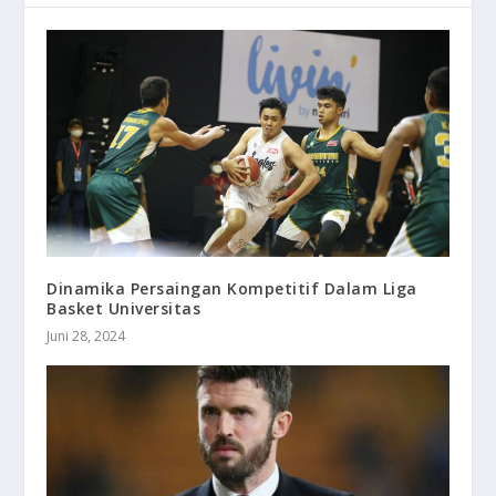
Dinamika Persaingan Kompetitif Dalam Liga
Basket Universitas
Juni 28, 2024