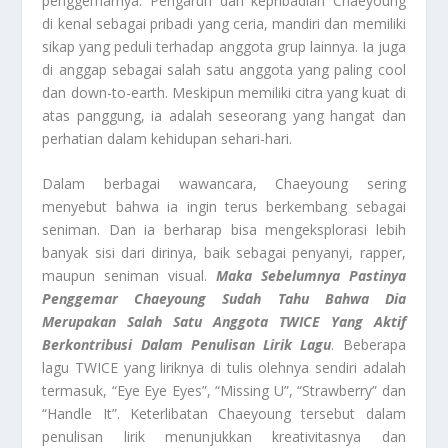
penggemarnya. Pengaruh dan kepribadian Chaeyoung
di kenal sebagai pribadi yang ceria, mandiri dan memiliki
sikap yang peduli terhadap anggota grup lainnya. Ia juga
di anggap sebagai salah satu anggota yang paling cool
dan down-to-earth. Meskipun memiliki citra yang kuat di
atas panggung, ia adalah seseorang yang hangat dan
perhatian dalam kehidupan sehari-hari.
Dalam berbagai wawancara, Chaeyoung sering
menyebut bahwa ia ingin terus berkembang sebagai
seniman. Dan ia berharap bisa mengeksplorasi lebih
banyak sisi dari dirinya, baik sebagai penyanyi, rapper,
maupun seniman visual.
Maka Sebelumnya Pastinya
Penggemar Chaeyoung Sudah Tahu Bahwa Dia
Merupakan Salah Satu Anggota TWICE Yang Aktif
Berkontribusi Dalam Penulisan Lirik Lagu
. Beberapa
lagu TWICE yang liriknya di tulis olehnya sendiri adalah
termasuk, “Eye Eye Eyes”, “Missing U”, “Strawberry” dan
“Handle It”. Keterlibatan Chaeyoung tersebut dalam
penulisan lirik menunjukkan kreativitasnya dan