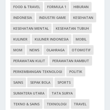
FOOD & TRAVEL
FORMULA 1
HIBURAN
INDONESIA
INDUSTRI GAME
KESEHATAN
KESEHATAN MENTAL
KESEHATAN TUBUH
KULINER
KULINER INDONESIA
MOBIL
MOM
NEWS
OLAHRAGA
OTOMOTIF
PERAWATAN KULIT
PERAWATAN RAMBUT
PERKEMBANGAN TEKNOLOGI
POLITIK
SAINS
SEPAK BOLA
SPORTS
SUMATERA UTARA
TATA SURYA
TEKNO & SAINS
TEKNOLOGI
TRAVEL