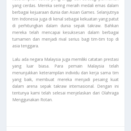
yang cerdas. Mereka sering meraih medali emas dalam
berbagai kejuaraan dunia dan Asian Games. Selanjutnya
tim Indonesia juga di kenal sebagai kekuatan yang patut
di perhitungkan dalam dunia sepak takraw. Bahkan
mereka telah mencapai kesuksesan dalam berbagai
turnamen dan menjadi rival serius bagi tim-tim top di
asia tenggara.
Lalu ada negara Malaysia juga memiliki catatan prestasi
yang luar biasa. Para pemain Malaysia telah
menunjukkan keterampilan individu dan kerja sama tim
yang baik, membuat mereka menjadi pesaing kuat
dalam arena sepak takraw internasional. Dengan ini
tentunya kami telah selesai menjelaskan dari
Olahraga
Menggunakan Rotan
.