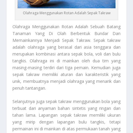
Olahraga Menggunakan Rotan Adalah Sepak Takraw
Olahraga Menggunakan Rotan
Adalah Sebuah Batang
Tanaman Yang Di Olah Berbentuk Bundar Dan
Memainkannya Menjadi Sepak Takraw. Sepak takraw
adalah olahraga yang berasal dari asia tenggara dan
merupakan kombinasi antara sepak bola, voli dan bulu
tangkis. Olahraga ini di mainkan oleh dua tim yang
masing-masing terdiri dari tiga pemain. Kemudian juga
sepak takraw memiliki aturan dan karakteristik yang
unik, membuatnya menjadi olahraga yang menarik dan
penuh tantangan.
Selanjutnya juga sepak takraw menggunakan bola yang
terbuat dari anyaman bahan sintetis yang ringan dan
tahan lama. Lapangan sepak takraw memiliki ukuran
yang mirip dengan lapangan bulu tangkis, tetapi
permainan ini di mainkan di atas permukaan tanah yang