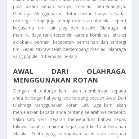
poin dalam setiap setnya, menjadi pemenangnya.
Olahraga Menggunakan Rotan
bukan hanya sekadar
olahraga, tetapi juga mempromosikan nilai-nilai seperti
kerjasama tim, fair play dan disiplin. Olahraga ini
memiliki daya tarik tersendiri karena kombinasi atraksi
akrobatik pemain, kecepatan permainan dan strategi
tim. Sepak takraw telah berkembang menjadi olahraga
yang populer di berbagai negara.
AWAL DARI OLAHRAGA
MENGGUNAKAN ROTAN
Dengan ini tentunya kami akan memberikan kepada
anda berbagai hal yang ada tentang sebuah
Awal Dari
Olahraga Menggunakan Rotan
. Lalu juga kami akan
menjelaskan kepada anda tentang sejarahnya tersebut.
Salah satu versi sejarah menyebutkan bahwa sepak
takraw sudah di mainkan sejak abad ke-15 di Kerajaan
Malaka. Tentu yang merupakan salah satu kerajaan