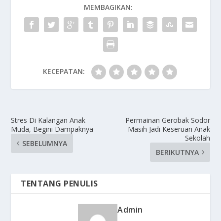
MEMBAGIKAN:
KECEPATAN:
Stres Di Kalangan Anak
Permainan Gerobak Sodor
Muda, Begini Dampaknya
Masih Jadi Keseruan Anak
Sekolah
SEBELUMNYA
BERIKUTNYA
TENTANG PENULIS
Admin