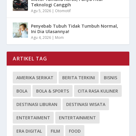
Teknologi Canggih
Agu 5, 2026
|
Otomotif
Penyebab Tubuh Tidak Tumbuh Normal,
Ini Dia Ulasannya!
Agu 4, 2026
|
Mom
ARTIKEL TAG
AMERIKA SERIKAT
BERITA TERKINI
BISNIS
BOLA
BOLA & SPORTS
CITA RASA KULINER
DESTINASI LIBURAN
DESTINASI WISATA
ENTERTAIMENT
ENTERTAINMENT
ERA DIGITAL
FILM
FOOD