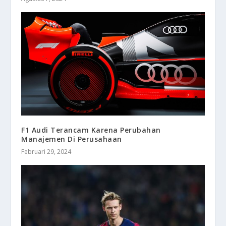
F1 Audi Terancam Karena Perubahan
Manajemen Di Perusahaan
Februari 29, 2024