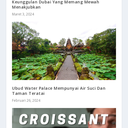
Keunggulan Dubai Yang Memang Mewah
Menakjubkan
Maret 3, 2024
Ubud Water Palace Mempunyai Air Suci Dan
Taman Teratai
Februari 26, 2024