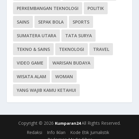
PERKEMBANGAN TEKNOLOGI
POLITIK
SAINS
SEPAK BOLA
SPORTS
SUMATERA UTARA
TATA SURYA
TEKNO & SAINS
TEKNOLOGI
TRAVEL
VIDEO GAME
WARISAN BUDAYA
WISATA ALAM
WOMAN
YANG WAJIB KAMU KETAHUI
Copyright © 2026
All Rights Reserved.
Kumparan24
Redaksi
Info Iklan
Kode Etik Jurnalistik