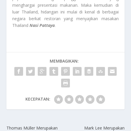
menghargai presentasi makanan. Maka kemudian di
luar Thailand, hidangan ini mulai di kenal di berbagai
negara berkat restoran yang menyajikan masakan
Thailand
Nasi Pattaya
.
MEMBAGIKAN:
KECEPATAN:
Thomas Müller Merupakan
Mark Lee Merupakan