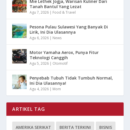
Mie Lethek Jogja, Warisan Kuliner Dari
Tanah Bantul Yang Lezat
Agu 7, 2026
|
Food & Travel
Pesona Pulau Sulawesi Yang Banyak Di
Lirik, Ini Dia Ulasannya
Agu 6, 2026
|
News
Motor Yamaha Aerox, Punya Fitur
Teknologi Canggih
Agu 5, 2026
|
Otomotif
Penyebab Tubuh Tidak Tumbuh Normal,
Ini Dia Ulasannya!
Agu 4, 2026
|
Mom
ARTIKEL TAG
AMERIKA SERIKAT
BERITA TERKINI
BISNIS