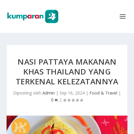
NASI PATTAYA MAKANAN
KHAS THAILAND YANG
TERKENAL KELEZATANNYA
Diposting oleh
Admin
|
Sep 16, 2024
|
Food & Travel
|
0
|