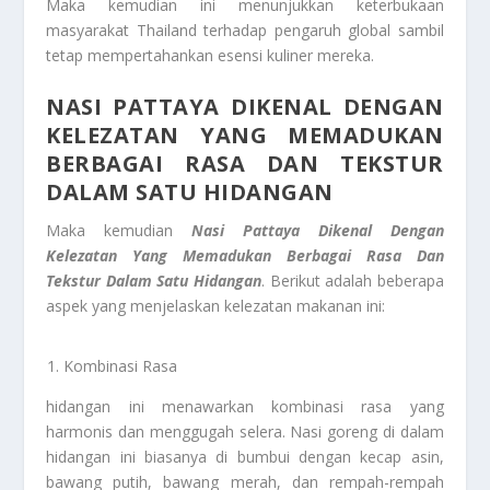
Maka kemudian ini menunjukkan keterbukaan
masyarakat Thailand terhadap pengaruh global sambil
tetap mempertahankan esensi kuliner mereka.
NASI PATTAYA DIKENAL DENGAN
KELEZATAN YANG MEMADUKAN
BERBAGAI RASA DAN TEKSTUR
DALAM SATU HIDANGAN
Maka kemudian
Nasi Pattaya Dikenal Dengan
Kelezatan Yang Memadukan Berbagai Rasa Dan
Tekstur Dalam Satu Hidangan
. Berikut adalah beberapa
aspek yang menjelaskan kelezatan makanan ini:
Kombinasi Rasa
hidangan ini menawarkan kombinasi rasa yang
harmonis dan menggugah selera. Nasi goreng di dalam
hidangan ini biasanya di bumbui dengan kecap asin,
bawang putih, bawang merah, dan rempah-rempah