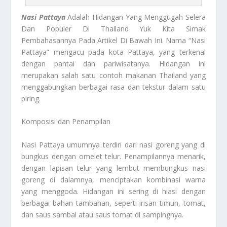
Nasi Pattaya
Adalah Hidangan Yang Menggugah Selera
Dan Populer Di Thailand Yuk Kita Simak
Pembahasannya Pada Artikel Di Bawah Ini. Nama “Nasi
Pattaya” mengacu pada kota Pattaya, yang terkenal
dengan pantai dan pariwisatanya. Hidangan ini
merupakan salah satu contoh makanan Thailand yang
menggabungkan berbagai rasa dan tekstur dalam satu
piring.
Komposisi dan Penampilan
Nasi Pattaya umumnya terdiri dari nasi goreng yang di
bungkus dengan omelet telur. Penampilannya menarik,
dengan lapisan telur yang lembut membungkus nasi
goreng di dalamnya, menciptakan kombinasi warna
yang menggoda. Hidangan ini sering di hiasi dengan
berbagai bahan tambahan, seperti irisan timun, tomat,
dan saus sambal atau saus tomat di sampingnya.