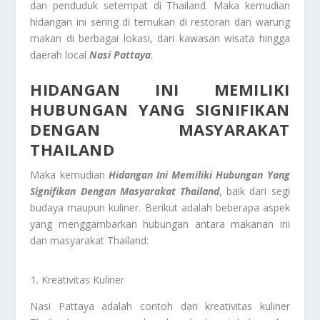
dan penduduk setempat di Thailand. Maka kemudian
hidangan ini sering di temukan di restoran dan warung
makan di berbagai lokasi, dari kawasan wisata hingga
daerah local
Nasi Pattaya
.
HIDANGAN INI MEMILIKI
HUBUNGAN YANG SIGNIFIKAN
DENGAN MASYARAKAT
THAILAND
Maka kemudian
Hidangan Ini Memiliki Hubungan Yang
Signifikan Dengan Masyarakat Thailand
, baik dari segi
budaya maupun kuliner. Berikut adalah beberapa aspek
yang menggambarkan hubungan antara makanan ini
dan masyarakat Thailand:
Kreativitas Kuliner
Nasi Pattaya adalah contoh dari kreativitas kuliner