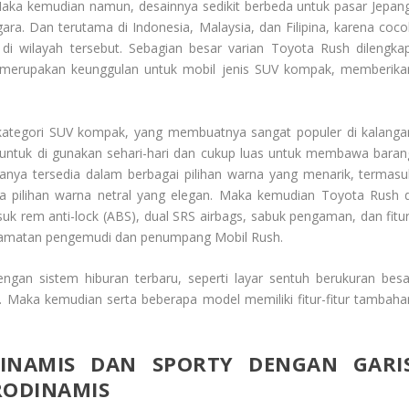
 Maka kemudian namun, desainnya sedikit berbeda untuk pasar Jepang
ra. Dan terutama di Indonesia, Malaysia, dan Filipina, karena coco
i wilayah tersebut. Sebagian besar varian Toyota Rush dilengkap
 merupakan keunggulan untuk mobil jenis SUV kompak, memberika
tegori SUV kompak, yang membuatnya sangat populer di kalanga
untuk di gunakan sehari-hari dan cukup luas untuk membawa baran
ya tersedia dalam berbagai pilihan warna yang menarik, termasu
 pilihan warna netral yang elegan. Maka kemudian Toyota Rush d
uk rem anti-lock (ABS), dual SRS airbags, sabuk pengaman, dan fitur
elamatan pengemudi dan penumpang
Mobil Rush
.
ngan sistem hiburan terbaru, seperti layar sentuh berukuran besa
. Maka kemudian serta beberapa model memiliki fitur-fitur tambaha
DINAMIS DAN SPORTY DENGAN GARI
RODINAMIS