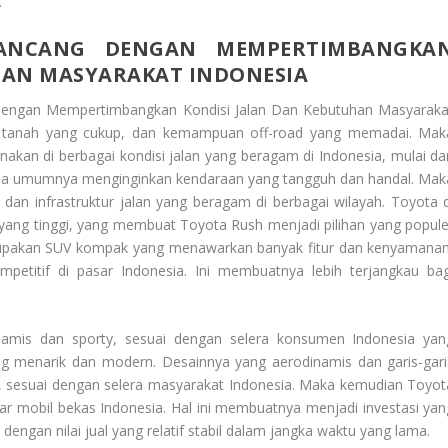
.
ANCANG DENGAN MEMPERTIMBANGKA
HAN MASYARAKAT INDONESIA
Dengan Mempertimbangkan Kondisi Jalan Dan Kebutuhan Masyaraka
i tanah yang cukup, dan kemampuan off-road yang memadai. Mak
kan di berbagai kondisi jalan yang beragam di Indonesia, mulai dar
sia umumnya menginginkan kendaraan yang tangguh dan handal. Mak
 dan infrastruktur jalan yang beragam di berbagai wilayah. Toyota d
yang tinggi, yang membuat Toyota Rush menjadi pilihan yang popule
rupakan SUV kompak yang menawarkan banyak fitur dan kenyamanan
petitif di pasar Indonesia. Ini membuatnya lebih terjangkau bag
amis dan sporty, sesuai dengan selera konsumen Indonesia yan
g menarik dan modern. Desainnya yang aerodinamis dan garis-gari
 sesuai dengan selera masyarakat Indonesia. Maka kemudian Toyot
pasar mobil bekas Indonesia. Hal ini membuatnya menjadi investasi yan
engan nilai jual yang relatif stabil dalam jangka waktu yang lama.