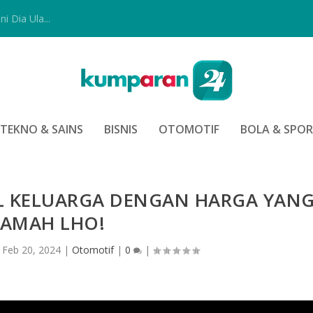
i Dia Ula...
TEKNO & SAINS
BISNIS
OTOMOTIF
BOLA & SPO
IL KELUARGA DENGAN HARGA YAN
AMAH LHO!
|
Feb 20, 2024
|
Otomotif
|
0
|