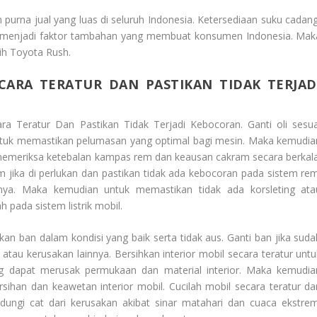
purna jual yang luas di seluruh Indonesia. Ketersediaan suku cadang
ik menjadi faktor tambahan yang membuat konsumen Indonesia. Mak
ih Toyota Rush.
ECARA TERATUR DAN PASTIKAN TIDAK TERJAD
ara Teratur Dan Pastikan Tidak Terjadi Kebocoran
. Ganti oli sesu
untuk memastikan pelumasan yang optimal bagi mesin. Maka kemudia
 memeriksa ketebalan kampas rem dan keausan cakram secara berkala
jika di perlukan dan pastikan tidak ada kebocoran pada sistem rem
ainnya. Maka kemudian untuk memastikan tidak ada korsleting ata
pada sistem listrik mobil.
kan ban dalam kondisi yang baik serta tidak aus. Ganti ban jika suda
atau kerusakan lainnya. Bersihkan interior mobil secara teratur untu
dapat merusak permukaan dan material interior. Maka kemudia
ihan dan keawetan interior mobil. Cucilah mobil secara teratur da
ndungi cat dari kerusakan akibat sinar matahari dan cuaca ekstrem