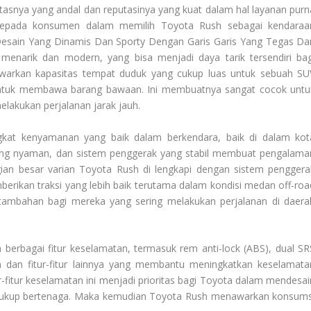
tasnya yang andal dan reputasinya yang kuat dalam hal layanan purn
 kepada konsumen dalam memilih Toyota Rush sebagai kendaraa
Desain Yang Dinamis Dan Sporty Dengan Garis Garis Yang Tegas Da
menarik dan modern, yang bisa menjadi daya tarik tersendiri bag
rkan kapasitas tempat duduk yang cukup luas untuk sebuah SU
untuk membawa barang bawaan. Ini membuatnya sangat cocok untu
lakukan perjalanan jarak jauh.
at kenyamanan yang baik dalam berkendara, baik di dalam kot
i yang nyaman, dan sistem penggerak yang stabil membuat pengalama
ian besar varian Toyota Rush di lengkapi dengan sistem penggera
rikan traksi yang lebih baik terutama dalam kondisi medan off-roa
an tambahan bagi mereka yang sering melakukan perjalanan di daera
berbagai fitur keselamatan, termasuk rem anti-lock (ABS), dual SR
dan fitur-fitur lainnya yang membantu meningkatkan keselamata
itur keselamatan ini menjadi prioritas bagi Toyota dalam mendesai
 cukup bertenaga. Maka kemudian Toyota Rush menawarkan konsums