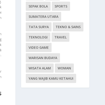
.
SEPAK BOLA
SPORTS
k
i
SUMATERA UTARA
n
TATA SURYA
TEKNO & SAINS
n
TEKNOLOGI
TRAVEL
g
k
VIDEO GAME
i
-
WARISAN BUDAYA
WISATA ALAM
WOMAN
r
n
YANG WAJIB KAMU KETAHUI
S