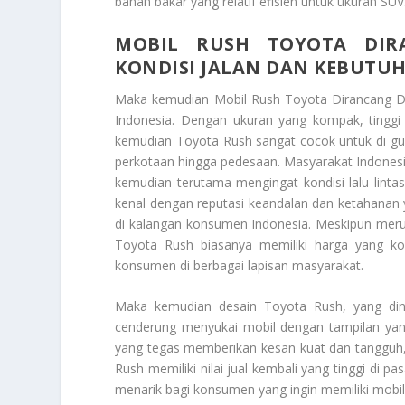
bahan bakar yang relatif efisien untuk ukuran SUV
MOBIL RUSH TOYOTA DIR
KONDISI JALAN DAN KEBUTU
Maka kemudian
Mobil Rush Toyota Dirancang 
Indonesia
. Dengan ukuran yang kompak, tingg
kemudian Toyota Rush sangat cocok untuk di guna
perkotaan hingga pedesaan. Masyarakat Indone
kemudian terutama mengingat kondisi lalu lintas
kenal dengan reputasi keandalan dan ketahanan 
di kalangan konsumen Indonesia. Meskipun me
Toyota Rush biasanya memiliki harga yang kom
konsumen di berbagai lapisan masyarakat.
Maka kemudian desain Toyota Rush, yang din
cenderung menyukai mobil dengan tampilan yan
yang tegas memberikan kesan kuat dan tangguh,
Rush memiliki nilai jual kembali yang tinggi di 
menarik bagi konsumen yang ingin memiliki mobil d