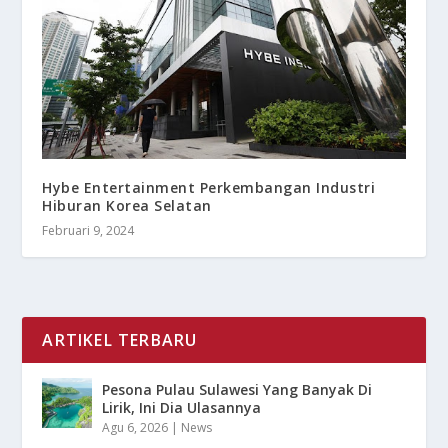
Hybe Entertainment Perkembangan Industri
Hiburan Korea Selatan
Februari 9, 2024
ARTIKEL TERBARU
Pesona Pulau Sulawesi Yang Banyak Di
Lirik, Ini Dia Ulasannya
Agu 6, 2026
|
News