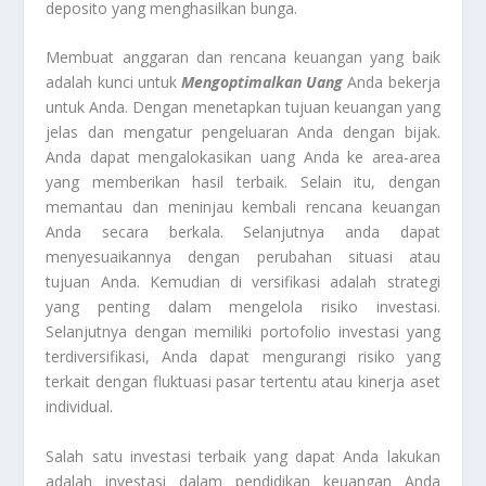
deposito yang menghasilkan bunga.
Membuat anggaran dan rencana keuangan yang baik
adalah kunci untuk
Mengoptimalkan Uang
Anda bekerja
untuk Anda. Dengan menetapkan tujuan keuangan yang
jelas dan mengatur pengeluaran Anda dengan bijak.
Anda dapat mengalokasikan uang Anda ke area-area
yang memberikan hasil terbaik. Selain itu, dengan
memantau dan meninjau kembali rencana keuangan
Anda secara berkala. Selanjutnya anda dapat
menyesuaikannya dengan perubahan situasi atau
tujuan Anda. Kemudian di versifikasi adalah strategi
yang penting dalam mengelola risiko investasi.
Selanjutnya dengan memiliki portofolio investasi yang
terdiversifikasi, Anda dapat mengurangi risiko yang
terkait dengan fluktuasi pasar tertentu atau kinerja aset
individual.
Salah satu investasi terbaik yang dapat Anda lakukan
adalah investasi dalam pendidikan keuangan Anda