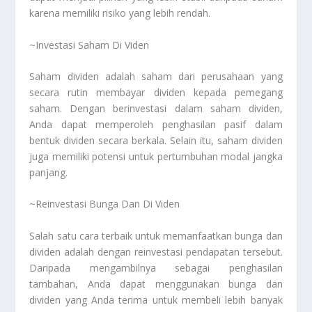
karena memiliki risiko yang lebih rendah.
~Investasi Saham Di Viden
Saham dividen adalah saham dari perusahaan yang
secara rutin membayar dividen kepada pemegang
saham. Dengan berinvestasi dalam saham dividen,
Anda dapat memperoleh penghasilan pasif dalam
bentuk dividen secara berkala. Selain itu, saham dividen
juga memiliki potensi untuk pertumbuhan modal jangka
panjang.
~Reinvestasi Bunga Dan Di Viden
Salah satu cara terbaik untuk memanfaatkan bunga dan
dividen adalah dengan reinvestasi pendapatan tersebut.
Daripada mengambilnya sebagai penghasilan
tambahan, Anda dapat menggunakan bunga dan
dividen yang Anda terima untuk membeli lebih banyak