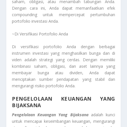
saham, obligasi, atau menambah tabungan Anda.
Dengan cara ini, Anda dapat memanfaatkan efek
compounding untuk mempercepat pertumbuhan
portofolio investasi Anda.
~Di Versifikasi Portofolio Anda
Di versifikasi portofolio Anda dengan berbagai
instrumen investasi yang menghasilkan bunga dan di
viden adalah strategi yang cerdas. Dengan memiliki
kombinasi saham, obligasi, dan aset lainnya yang
membayar bunga atau dividen, Anda dapat
menciptakan sumber pendapatan yang stabil dan
mengurangi risiko portofolio Anda.
PENGELOLAAN KEUANGAN YANG
BIJAKSANA
Pengelolaan Keuangan Yang Bijaksana
adalah kunci
untuk mencapai keseimbangan keuangan, mengurangi