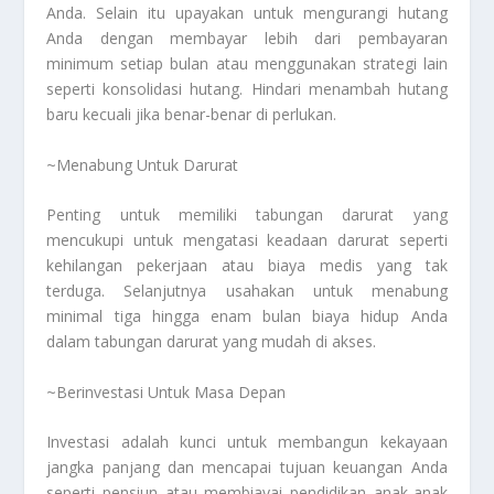
Anda. Selain itu upayakan untuk mengurangi hutang
Anda dengan membayar lebih dari pembayaran
minimum setiap bulan atau menggunakan strategi lain
seperti konsolidasi hutang. Hindari menambah hutang
baru kecuali jika benar-benar di perlukan.
~Menabung Untuk Darurat
Penting untuk memiliki tabungan darurat yang
mencukupi untuk mengatasi keadaan darurat seperti
kehilangan pekerjaan atau biaya medis yang tak
terduga. Selanjutnya usahakan untuk menabung
minimal tiga hingga enam bulan biaya hidup Anda
dalam tabungan darurat yang mudah di akses.
~Berinvestasi Untuk Masa Depan
Investasi adalah kunci untuk membangun kekayaan
jangka panjang dan mencapai tujuan keuangan Anda
seperti pensiun atau membiayai pendidikan anak-anak