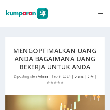
MENGOPTIMALKAN UANG
ANDA BAGAIMANA UANG
BEKERJA UNTUK ANDA
Diposting oleh
Admin
|
Feb 9, 2024
|
Bisnis
|
0
|