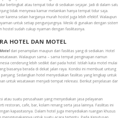
r bertingkat atau tempat tidur di sediakan sejajar. Jadi di dalam sat
jung tidak menyewa kamar melainkan hanya tempat tidur saja.
ker karena selain harganya murah hostel juga lebih efektif. Walaupun
g nyaman untuk setiap pengunjungnya. Meski di gunakan dengan siste
 hostel sudah cukup nyaman dengan fasilitasnya.
RA HOTEL DAN MOTEL
 Motel
dari penampilan maupun dari fasilitas yang di sediakan. Hotel
 wisatawan. Walaupun sama – sama tempat penginapan namun
esia cenderung lebih sedikit dari pada hotel. Istilah kata motel mulai
yang biasanya berada di dekat jalan raya. Kondisi ini membuat untung
panjang. Sedangkan hotel menyediakan fasilitas yang lengkap untuk
han untuk wisatawan menjadi tempat rekreasi. Berikut penjelasan dar
dasi atau suatu perusahaan yang menyediakan jasa pelayanan
ti restoran, cafe, bar, kolam renang serta jasa lainnya. Fasilitas ini
dengan kapasitasnya. Dalam hotel juga menyediakan ruangan khusus
in menggunakannya untuk suatu acara tertentu. Pada Keputusan