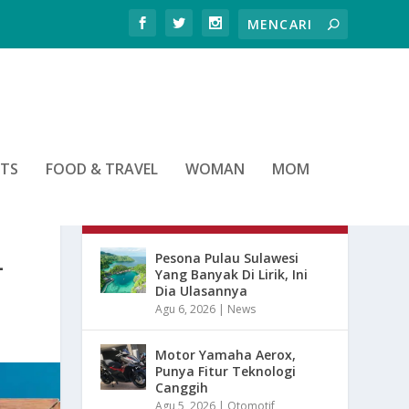
RTS
FOOD & TRAVEL
WOMAN
MOM
ARTIKEL TERBARU
L
Pesona Pulau Sulawesi
Yang Banyak Di Lirik, Ini
Dia Ulasannya
Agu 6, 2026
|
News
Motor Yamaha Aerox,
Punya Fitur Teknologi
Canggih
Agu 5, 2026
|
Otomotif