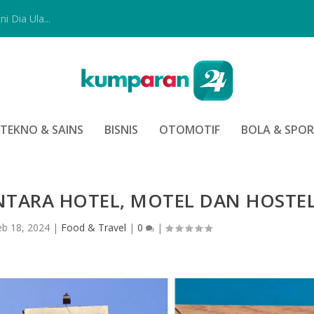
i Dia Ula...
TEKNO & SAINS
BISNIS
OTOMOTIF
BOLA & SPO
NTARA HOTEL, MOTEL DAN HOSTE
eb 18, 2024
|
Food & Travel
|
0
|