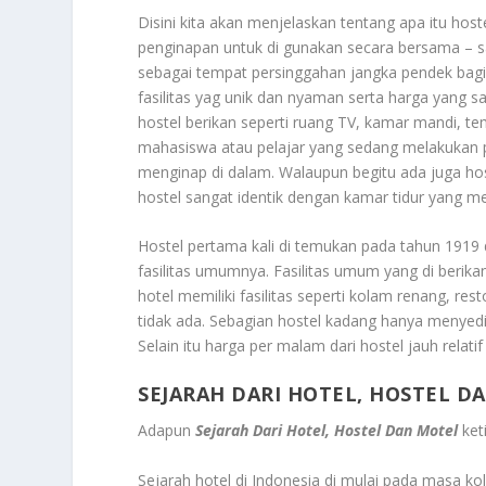
Disini kita akan menjelaskan tentang apa itu h
penginapan untuk di gunakan secara bersama – s
sebagai tempat persinggahan jangka pendek bagi 
fasilitas yag unik dan nyaman serta harga yang sa
hostel berikan seperti ruang TV, kamar mandi, te
mahasiswa atau pelajar yang sedang melakukan p
menginap di dalam. Walaupun begitu ada juga hos
hostel sangat identik dengan kamar tidur yang mem
Hostel pertama kali di temukan pada tahun 1919 d
fasilitas umumnya. Fasilitas umum yang di berikan
hotel memiliki fasilitas seperti kolam renang, resto
tidak ada. Sebagian hostel kadang hanya menyedi
Selain itu harga per malam dari hostel jauh relati
SEJARAH DARI HOTEL, HOSTEL D
Adapun
Sejarah Dari Hotel, Hostel Dan Motel
ket
Sejarah hotel di Indonesia di mulai pada masa ko