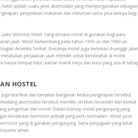
 hotel adalah suatu jenis akomodasi yang mempergunakan sebagia
enginapan, penyediaan makanan dan minuman serta jasa lainnya bagi
.
is yaitu Motorist Hotel. Yang dimana motel di gunakan bagi para
alanan jauh. Motel berkembang pada tahun 1950-an dan 1960-an
agian Amerika Serikat. Biasanya motel juga berlokasi di pinggir jala
lakukan perjalanan jauh memilih untuk beristirahat di motel.
nya hanya tempat tidur, kamar mandi meja dan kursi yang ada di setia
DAN HOSTEL
 juga kita lihat dari tampilan bangunan kedua penginapan tersebut.
kadang akomodasi tersebut memiliki ciri khas tersendiri dari bentuk
ang pengertian dari motel. Dalam konsep motel pengunjung yang
an kendaraan bermotor pribadi yang perlu bermalam. Motel pasti
bermotor yang di gunakan pengunjung. Serta penjagaan yang ketat
terparkir aman.