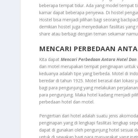
beberapa tempat tidur. Ada yang model tempat tidu
kamar dapat beberapa penyewa. Di hostel pengun
Hostel bisa menjadi pilihan bagi seorang bacbpac
demikian hostel juga menyediakan fasilitas yan
share atau berbagi dengan teman sekamar namun
MENCARI PERBEDAAN ANTA
Kita dapat
Mencari Perbedaan Antara Hotel Dan
dan motel merupakan tempat penginapan untuk
keduanya adalah tipe yang berbeda. Motel di Indon
beredar di tahun 1925. Motel berasal dari lokasi 
bagi para pengunjung yang melakukan perjalanan 
para pengunjung. Maka hotel kadang menjadi pili
perbedaan hotel dan motel.
Pengertian dari hotel adalah suatu jenis akomo
penginapan yang di lengkapi fasilitas lengkap seper
dapat di gunakan oleh pengunjung hotel sesuai 
untuk di sewakan bagi para masyarakat yang ing