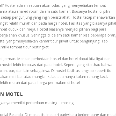
ostel? Hostel adalah sebuah akomodasi yang menyediakan tempat
ama atau shared room dalam satu kamar. Biasanya hostel di pilih
setiap pengunjung yang ingin beristirahat. Hostel tetap menawarkan
ngat relatif murah dari pada harga hotel. Fasilitas yang biasanya piha
mpat duduk dan meja. Hostel biasanya menjadi pilihan bagi para
erjalanan khusus. Sehingga di dalam satu kamar bisa beberapa oran
tel yang menyediakan kamar tidur privat untuk pengunjung. Tapi
iliki tempat tidur bertingkat.
i Jerman. Mencari perbedaan hostel dan hotel dapat kita ligat dari
 hostel lebih terbatas dari pada hotel. Seperti yang kita thau bahwa
ran, bar, dan lain sebagainya. Di hostel fasilitas lengkap seperti itu
akan mini bar atau mungkin kalau ada hanya kolam renang kecil.
f lebih murah dari pada harga per malam di hotel.
AN MOTEL
iganya memiliki perbedaan masing – masing.
lonial Belanda. Di masas itu industri pariwisata berkembang dan mula