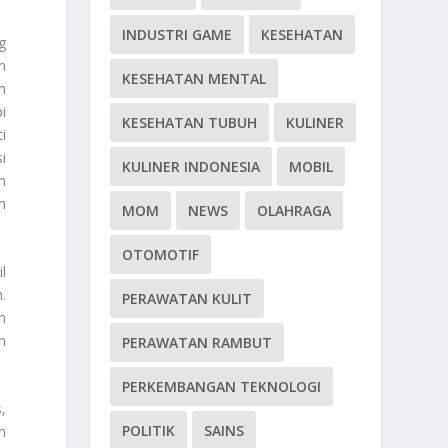
INDUSTRI GAME
KESEHATAN
g
n
KESEHATAN MENTAL
m
i
KESEHATAN TUBUH
KULINER
i
i
KULINER INDONESIA
MOBIL
m
h
MOM
NEWS
OLAHRAGA
OTOMOTIF
l
.
PERAWATAN KULIT
n
n
PERAWATAN RAMBUT
PERKEMBANGAN TEKNOLOGI
,
POLITIK
SAINS
m