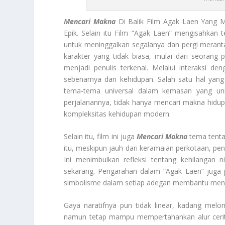
Mencari Makna
Di Balik Film Agak Laen Yang M
Epik. Selain itu Film “Agak Laen” mengisahka
untuk meninggalkan segalanya dan pergi meranta
karakter yang tidak biasa, mulai dari seorang
menjadi penulis terkenal. Melalui interaksi 
sebenarnya dari kehidupan. Salah satu hal yan
tema-tema universal dalam kemasan yang unik
perjalanannya, tidak hanya mencari makna hidu
kompleksitas kehidupan modern.
Selain itu, film ini juga
Mencari Makna
tema tenta
itu, meskipun jauh dari keramaian perkotaan, p
Ini menimbulkan refleksi tentang kehilangan 
sekarang. Pengarahan dalam “Agak Laen” juga 
simbolisme dalam setiap adegan membantu meny
Gaya naratifnya pun tidak linear, kadang melo
namun tetap mampu mempertahankan alur cerita 