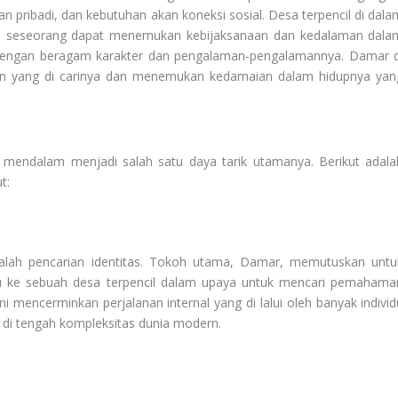
n pribadi, dan kebutuhan akan koneksi sosial. Desa terpencil di dala
na seseorang dapat menemukan kebijaksanaan dan kedalaman dala
i dengan beragam karakter dan pengalaman-pengalamannya. Damar d
 yang di carinya dan menemukan kedamaian dalam hidupnya yan
mendalam menjadi salah satu daya tarik utamanya. Berikut adala
t:
lah pencarian identitas. Tokoh utama, Damar, memutuskan untu
 ke sebuah desa terpencil dalam upaya untuk mencari pemahama
ini mencerminkan perjalanan internal yang di lalui oleh banyak individ
 di tengah kompleksitas dunia modern.