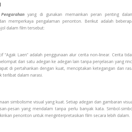
N
 Pengarahan
yang di gunakan memainkan peran penting dala
an memperkaya pengalaman penonton. Berikut adalah beberap
ol dalam film tersebut:
f “Agak Laen” adalah penggunaan alur cerita non-linear. Cerita tida
elompat dari satu adegan ke adegan lain tanpa penjelasan yang rinci
 dapat di pertahankan dengan kuat, menciptakan ketegangan dan ras
terlibat dalam narasi.
unaan simbolisme visual yang kuat. Setiap adegan dan gambaran visua
esan-pesan yang mendalam tanpa perlu banyak kata. Simbol-simbo
nkan penonton untuk menginterpretasikan film secara lebih dalam.