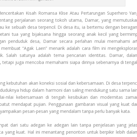
enceritakan Kisah Romansa Klise Atau Pertarungan Superhero Yan
n tentang perjalanan seorang tokoh utama, Damar, yang memutuska
u ke sebuah desa terpencil. Di desa itu, ia bertemu dengan beraga
 petani tua yang bijaksana hingga seorang anak kecil yang bermimp
dengan penduduk desa, Damar secara perlahan mulai memahami art
g membuat “Agak Laen” menarik adalah cara film ini mengeksploras
. Salah satunya adalah tema pencarian identitas. Damar, dala
p, tetapi juga mencoba memahami siapa dirinya sebenarnya di tenga
ng kebutuhan akan koneksi sosial dan kebersamaan. Di desa terpenci
enduduknya hidup dalam harmoni dan saling mendukung satu sama lain
nilai-nilai kebersamaan di tengah kesibukan dan modernitas zama
patut mendapat pujian. Penggunaan gambaran visual yang kuat da
ampaikan pesan-pesan yang mendalam tanpa perlu banyak kata.
mpat dari satu adegan ke adegan lain tanpa penjelasan yang jelas
yang kuat. Hal ini menantang penonton untuk berpikir lebih dala