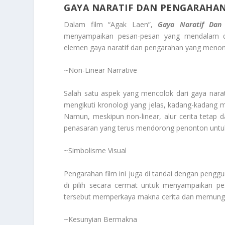
GAYA NARATIF DAN PENGARAHA
Dalam film “Agak Laen”,
Gaya Naratif Dan
menyampaikan pesan-pesan yang mendalam d
elemen gaya naratif dan pengarahan yang menonj
~Non-Linear Narrative
Salah satu aspek yang mencolok dari gaya narati
mengikuti kronologi yang jelas, kadang-kadang m
Namun, meskipun non-linear, alur cerita tetap
penasaran yang terus mendorong penonton untuk 
~Simbolisme Visual
Pengarahan film ini juga di tandai dengan pengg
di pilih secara cermat untuk menyampaikan p
tersebut memperkaya makna cerita dan memungki
~Kesunyian Bermakna