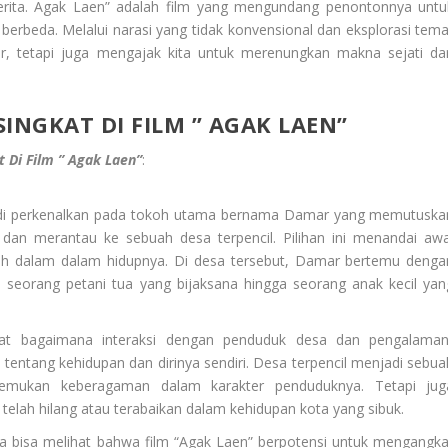
cerita. Agak Laen” adalah film yang mengundang penontonnya untu
rbeda. Melalui narasi yang tidak konvensional dan eksplorasi tema
r, tetapi juga mengajak kita untuk merenungkan makna sejati dar
INGKAT DI FILM ” AGAK LAEN”
 Di Film ” Agak Laen”
:
ita di perkenalkan pada tokoh utama bernama Damar yang memutuska
dan merantau ke sebuah desa terpencil. Pilihan ini menandai awa
ih dalam dalam hidupnya. Di desa tersebut, Damar bertemu denga
i seorang petani tua yang bijaksana hingga seorang anak kecil yan
hat bagaimana interaksi dengan penduduk desa dan pengalaman
tang kehidupan dan dirinya sendiri. Desa terpencil menjadi sebua
mukan keberagaman dalam karakter penduduknya. Tetapi jug
telah hilang atau terabaikan dalam kehidupan kota yang sibuk.
Kita bisa melihat bahwa film “Agak Laen” berpotensi untuk mengangka