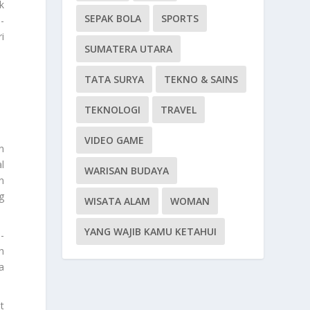
k
SEPAK BOLA
SPORTS
-
i
SUMATERA UTARA
TATA SURYA
TEKNO & SAINS
TEKNOLOGI
TRAVEL
VIDEO GAME
n
l
WARISAN BUDAYA
n
g
WISATA ALAM
WOMAN
YANG WAJIB KAMU KETAHUI
-
h
a
t