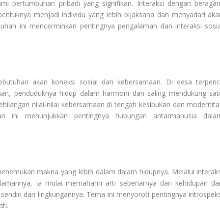
i pertumbuhan pribadi yang signifikan. Interaksi dengan beraga
tuknya menjadi individu yang lebih bijaksana dan menyadari aka
umbuhan ini mencerminkan pentingnya pengalaman dan interaksi sosia
ebutuhan akan koneksi sosial dan kebersamaan. Di desa terpenci
taan, penduduknya hidup dalam harmoni dan saling mendukung sat
kehilangan nilai-nilai kebersamaan di tengah kesibukan dan modernita
n ini menunjukkan pentingnya hubungan antarmanusia dala
enemukan makna yang lebih dalam dalam hidupnya. Melalui interaks
amannya, ia mulai memahami arti sebenarnya dari kehidupan da
ndiri dan lingkungannya. Tema ini menyoroti pentingnya introspeks
ti.