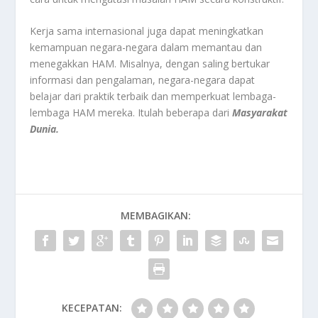
Kerja sama internasional juga dapat meningkatkan
kemampuan negara-negara dalam memantau dan
menegakkan HAM. Misalnya, dengan saling bertukar
informasi dan pengalaman, negara-negara dapat
belajar dari praktik terbaik dan memperkuat lembaga-
lembaga HAM mereka. Itulah beberapa dari
Masyarakat
Dunia.
MEMBAGIKAN:
KECEPATAN: