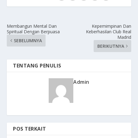
Membangun Mental Dan
Kepemimpinan Dan
Spiritual Dengan Berpuasa
Keberhasilan Club Real
Madrid
SEBELUMNYA
BERIKUTNYA
TENTANG PENULIS
Admin
POS TERKAIT