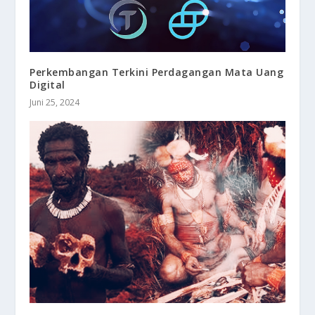
Perkembangan Terkini Perdagangan Mata Uang
Digital
Juni 25, 2024