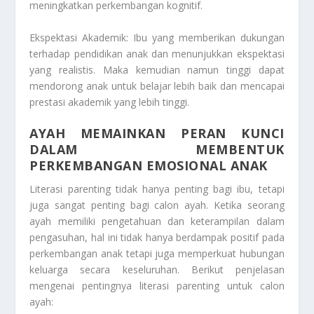
meningkatkan perkembangan kognitif.
Ekspektasi Akademik: Ibu yang memberikan dukungan
terhadap pendidikan anak dan menunjukkan ekspektasi
yang realistis. Maka kemudian namun tinggi dapat
mendorong anak untuk belajar lebih baik dan mencapai
prestasi akademik yang lebih tinggi.
AYAH MEMAINKAN PERAN KUNCI
DALAM MEMBENTUK
PERKEMBANGAN EMOSIONAL ANAK
Literasi parenting tidak hanya penting bagi ibu, tetapi
juga sangat penting bagi calon ayah. Ketika seorang
ayah memiliki pengetahuan dan keterampilan dalam
pengasuhan, hal ini tidak hanya berdampak positif pada
perkembangan anak tetapi juga memperkuat hubungan
keluarga secara keseluruhan. Berikut penjelasan
mengenai pentingnya literasi parenting untuk calon
ayah: