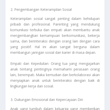
Pengembangan Keterampilan Sosial
Keterampilan sosial sangat penting dalam kehidupan
pribadi dan profesional. Parenting yang mendukung
komunikasi terbuka dan empati akan membantu anak
mengembangkan kemampuan berkomunikasi, bekerja
sama, dan berinteraksi dengan orang lain dengan cara
yang positif. Hal ini akan sangat berguna dalam
membangun jaringan sosial dan karier di masa depan.
Empati dan Kepedulian: Orang tua yang mengajarkan
anak tentang pentingnya memahami perasaan orang
lain, berempati. Maka kemudian dan berkolaborasi akan
menyiapkan anak untuk berinteraksi dengan baik di
lingkungan kerja dan sosial.
Dukungan Emosional dan Kepercayaan Diri
Anak yang tumbuh dalam keluarga yang memberikan