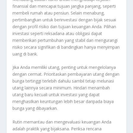
finansial dan mencapai tujuan jangka panjang, seperti
membeli rumah atau pensiun. Selain menabung,
pertimbangkan untuk berinvestasi dengan bijak sesuai
dengan profil risiko dan tujuan keuangan Anda. Pilihan
investasi seperti reksadana atau obligasi dapat
memberikan pertumbuhan yang stabil dan mengurangi
risiko secara signifikan di bandingkan hanya menyimpan
uang di bank.
Jika Anda memiliki utang, penting untuk mengelolanya
dengan cermat. Prioritaskan pembayaran utang dengan
bunga tertinggi terlebih dahulu sambil tetap melunasi
utang lainnya secara minimum. Hindari menambah
utang baru kecuali untuk investasi yang dapat
menghasilkan keuntungan lebih besar daripada biaya
bunga yang dibayarkan.
Rutin memantau dan mengevaluasi keuangan Anda
adalah praktik yang bijaksana. Periksa rencana