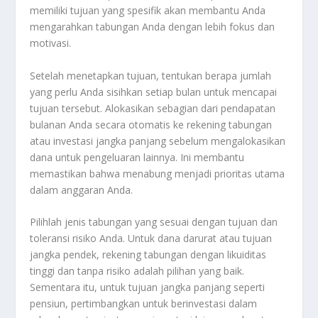
memiliki tujuan yang spesifik akan membantu Anda
mengarahkan tabungan Anda dengan lebih fokus dan
motivasi.
Setelah menetapkan tujuan, tentukan berapa jumlah
yang perlu Anda sisihkan setiap bulan untuk mencapai
tujuan tersebut. Alokasikan sebagian dari pendapatan
bulanan Anda secara otomatis ke rekening tabungan
atau investasi jangka panjang sebelum mengalokasikan
dana untuk pengeluaran lainnya. Ini membantu
memastikan bahwa menabung menjadi prioritas utama
dalam anggaran Anda.
Pilihlah jenis tabungan yang sesuai dengan tujuan dan
toleransi risiko Anda. Untuk dana darurat atau tujuan
jangka pendek, rekening tabungan dengan likuiditas
tinggi dan tanpa risiko adalah pilihan yang baik.
Sementara itu, untuk tujuan jangka panjang seperti
pensiun, pertimbangkan untuk berinvestasi dalam