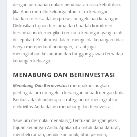
dengan perubahan dalam pendapatan atau kebutuhan.
Jika Anda memiliki keluarga atau mitra keuangan,
libatkan mereka dalam proses pengelolaan keuangan.
Diskusikan tujuan bersama dan buatlah komitmen
bersama untuk mengikuti rencana keuangan yang telah
di sepakati. Kolaborasi dalam mengelola keuangan tidak
hanya memperkuat hubungan, tetapi juga
meningkatkan kesadaran dan tanggung jawab terhadap
keuangan keluarga.
MENABUNG DAN BERINVESTASI
Menabung Dan Berinvestasi
merupakan langkah
penting dalam mengelola keuangan pribadi dengan baik.
Berikut adalah beberapa strategi untuk meningkatkan
efektivitas Anda dalam menabung dan berinvestasi:
Sebelum memulai menabung, tentukan dengan jelas
tujuan keuangan Anda. Apakah itu untuk dana darurat,
membeli rumah, pendidikan anak, atau pensiun,