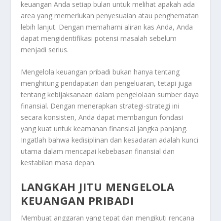
keuangan Anda setiap bulan untuk melihat apakah ada
area yang memerlukan penyesuaian atau penghematan
lebih lanjut. Dengan memahami aliran kas Anda, Anda
dapat mengidentifikasi potensi masalah sebelum
menjadi serius.
Mengelola keuangan pribadi bukan hanya tentang
menghitung pendapatan dan pengeluaran, tetapi juga
tentang kebijaksanaan dalam pengelolaan sumber daya
finansial. Dengan menerapkan strategi-strategi ini
secara konsisten, Anda dapat membangun fondasi
yang kuat untuk keamanan finansial jangka panjang.
Ingatlah bahwa kedisiplinan dan kesadaran adalah kunci
utama dalam mencapai kebebasan finansial dan
kestabilan masa depan.
LANGKAH JITU MENGELOLA
KEUANGAN PRIBADI
Membuat anggaran yang tepat dan mengikuti rencana