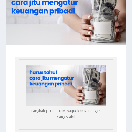
Langkah Jitu Untuk Mewujudkan Keuangan
Yang Stabil