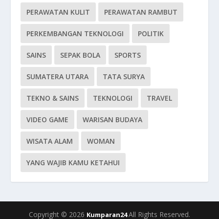
PERAWATAN KULIT
PERAWATAN RAMBUT
PERKEMBANGAN TEKNOLOGI
POLITIK
SAINS
SEPAK BOLA
SPORTS
SUMATERA UTARA
TATA SURYA
TEKNO & SAINS
TEKNOLOGI
TRAVEL
VIDEO GAME
WARISAN BUDAYA
WISATA ALAM
WOMAN
YANG WAJIB KAMU KETAHUI
Copyright © 2026
All Rights Reserved.
Kumparan24