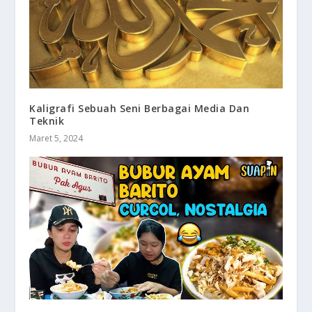
Kaligrafi Sebuah Seni Berbagai Media Dan
Teknik
Maret 5, 2024