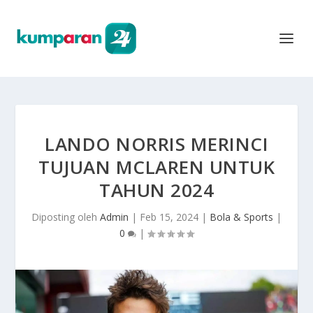
LANDO NORRIS MERINCI
TUJUAN MCLAREN UNTUK
TAHUN 2024
Diposting oleh
Admin
|
Feb 15, 2024
|
Bola & Sports
|
0
|