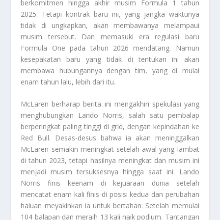
berkomitmen hingga akhir musim Formula 1 tahun
2025. Tetapi kontrak baru ini, yang jangka waktunya
tidak di ungkapkan, akan membawanya melampaui
musim tersebut. Dan memasuki era regulasi baru
Formula One pada tahun 2026 mendatang. Namun
kesepakatan baru yang tidak di tentukan ini akan
membawa hubungannya dengan tim, yang di mulai
enam tahun lalu, lebih dari itu.
McLaren berharap berita ini mengakhiri spekulasi yang
menghubungkan
Lando Norris
, salah satu pembalap
berperingkat paling tinggi di grid, dengan kepindahan ke
Red Bull. Desas-desus bahwa ia akan meninggalkan
McLaren semakin meningkat setelah awal yang lambat
di tahun 2023, tetapi hasilnya meningkat dan musim ini
menjadi musim tersuksesnya hingga saat ini. Lando
Norris finis keenam di kejuaraan dunia setelah
mencatat enam kali finis di posisi kedua dan perubahan
haluan meyakinkan ia untuk bertahan. Setelah memulai
104 balapan dan meraih 13 kali naik podium. Tantangan