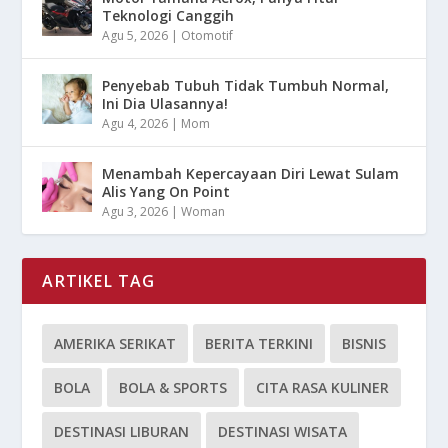
Teknologi Canggih
Agu 5, 2026
|
Otomotif
Penyebab Tubuh Tidak Tumbuh Normal,
Ini Dia Ulasannya!
Agu 4, 2026
|
Mom
Menambah Kepercayaan Diri Lewat Sulam
Alis Yang On Point
Agu 3, 2026
|
Woman
ARTIKEL TAG
AMERIKA SERIKAT
BERITA TERKINI
BISNIS
BOLA
BOLA & SPORTS
CITA RASA KULINER
DESTINASI LIBURAN
DESTINASI WISATA