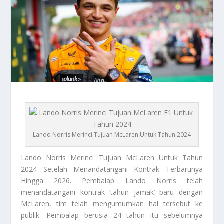
Lando Norris Merinci Tujuan McLaren Untuk Tahun 2024
Lando Norris
Merinci Tujuan McLaren Untuk Tahun
2024 Setelah Menandatangani Kontrak Terbarunya
Hingga 2026. Pembalap
Lando Norris
telah
menandatangani kontrak ‘tahun jamak’ baru dengan
McLaren, tim telah mengumumkan hal tersebut ke
publik. Pembalap berusia 24 tahun itu sebelumnya