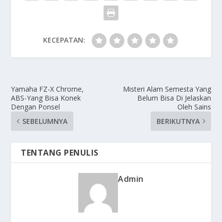
KECEPATAN:
Yamaha FZ-X Chrome,
Misteri Alam Semesta Yang
ABS-Yang Bisa Konek
Belum Bisa Di Jelaskan
Dengan Ponsel
Oleh Sains
SEBELUMNYA
BERIKUTNYA
TENTANG PENULIS
Admin