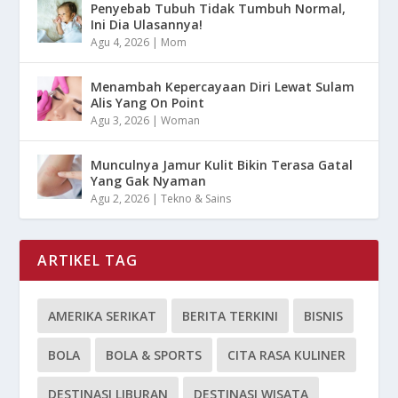
Penyebab Tubuh Tidak Tumbuh Normal,
Ini Dia Ulasannya!
Agu 4, 2026
|
Mom
Menambah Kepercayaan Diri Lewat Sulam
Alis Yang On Point
Agu 3, 2026
|
Woman
Munculnya Jamur Kulit Bikin Terasa Gatal
Yang Gak Nyaman
Agu 2, 2026
|
Tekno & Sains
ARTIKEL TAG
AMERIKA SERIKAT
BERITA TERKINI
BISNIS
BOLA
BOLA & SPORTS
CITA RASA KULINER
DESTINASI LIBURAN
DESTINASI WISATA