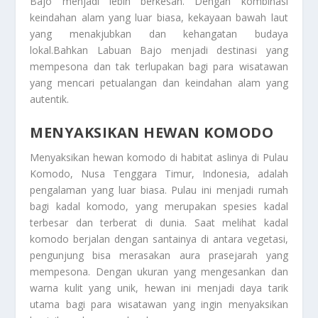
Bajo menjadi lebih berkesan. Dengan kombinasi
keindahan alam yang luar biasa, kekayaan bawah laut
yang menakjubkan dan kehangatan budaya
lokal.Bahkan Labuan Bajo menjadi destinasi yang
mempesona dan tak terlupakan bagi para wisatawan
yang mencari petualangan dan keindahan alam yang
autentik.
MENYAKSIKAN HEWAN KOMODO
Menyaksikan hewan komodo di habitat aslinya di Pulau
Komodo, Nusa Tenggara Timur, Indonesia, adalah
pengalaman yang luar biasa. Pulau ini menjadi rumah
bagi kadal komodo, yang merupakan spesies kadal
terbesar dan terberat di dunia. Saat melihat kadal
komodo berjalan dengan santainya di antara vegetasi,
pengunjung bisa merasakan aura prasejarah yang
mempesona. Dengan ukuran yang mengesankan dan
warna kulit yang unik, hewan ini menjadi daya tarik
utama bagi para wisatawan yang ingin menyaksikan