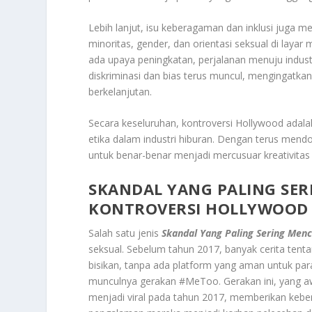
Lebih lanjut, isu keberagaman dan inklusi juga me
minoritas, gender, dan orientasi seksual di laya
ada upaya peningkatan, perjalanan menuju industr
diskriminasi dan bias terus muncul, mengingatka
berkelanjutan.
Secara keseluruhan, kontroversi Hollywood adala
etika dalam industri hiburan. Dengan terus mend
untuk benar-benar menjadi mercusuar kreativitas 
SKANDAL YANG PALING SE
KONTROVERSI HOLLYWOOD
Salah satu jenis
Skandal Yang Paling Sering Men
seksual. Sebelum tahun 2017, banyak cerita ten
bisikan, tanpa ada platform yang aman untuk pa
munculnya gerakan #MeToo. Gerakan ini, yang a
menjadi viral pada tahun 2017, memberikan keber