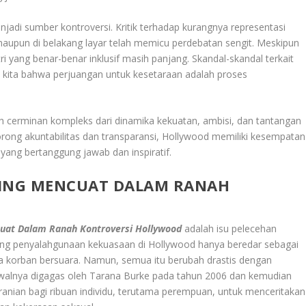
njadi sumber kontroversi. Kritik terhadap kurangnya representasi
r maupun di belakang layar telah memicu perdebatan sengit. Meskipun
i yang benar-benar inklusif masih panjang. Skandal-skandal terkait
n kita bahwa perjuangan untuk kesetaraan adalah proses
h cerminan kompleks dari dinamika kekuatan, ambisi, dan tantangan
orong akuntabilitas dan transparansi, Hollywood memiliki kesempatan
yang bertanggung jawab dan inspiratif.
RING MENCUAT DALAM RANAH
cuat Dalam Ranah Kontroversi Hollywood
adalah isu pelecehan
tang penyalahgunaan kekuasaan di Hollywood hanya beredar sebagai
ra korban bersuara. Namun, semua itu berubah drastis dengan
walnya digagas oleh Tarana Burke pada tahun 2006 dan kemudian
anian bagi ribuan individu, terutama perempuan, untuk menceritakan