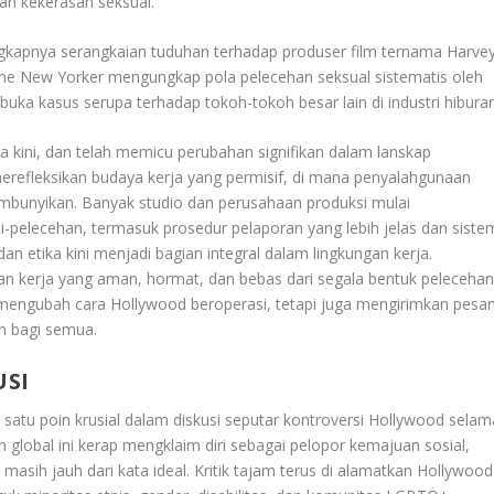
n kekerasan seksual.
ngkapnya serangkaian tuduhan terhadap produser film ternama Harve
The New Yorker mengungkap pola pelecehan seksual sistematis oleh
ka kasus serupa terhadap tokoh-tokoh besar lain di industri hiburan
 kini, dan telah memicu perubahan signifikan dalam lanskap
merefleksikan budaya kerja yang permisif, di mana penyalahgunaan
sembunyikan. Banyak studio dan perusahaan produksi mulai
ti-pelecehan, termasuk prosedur pelaporan yang lebih jelas dan siste
n etika kini menjadi bagian integral dalam lingkungan kerja.
an kerja yang aman, hormat, dan bebas dari segala bentuk peleceha
a mengubah cara Hollywood beroperasi, tetapi juga mengirimkan pesa
an bagi semua.
USI
 satu poin krusial dalam diskusi seputar kontroversi Hollywood selam
n global ini kerap mengklaim diri sebagai pelopor kemajuan sosial,
ar masih jauh dari kata ideal. Kritik tajam terus di alamatkan Hollywood