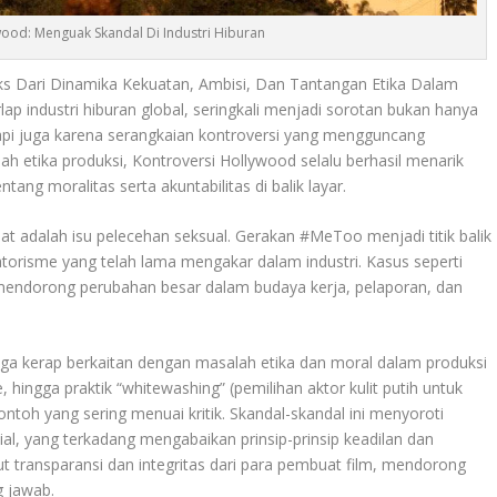
wood: Menguak Skandal Di Industri Hiburan
s Dari Dinamika Kekuatan, Ambisi, Dan Tantangan Etika Dalam
ap industri hiburan global, seringkali menjadi sorotan bukan hanya
etapi juga karena serangkaian kontroversi yang mengguncang
h etika produksi, Kontroversi Hollywood selalu berhasil menarik
ang moralitas serta akuntabilitas di balik layar.
uat adalah isu pelecehan seksual. Gerakan #MeToo menjadi titik balik
atorisme yang telah lama mengakar dalam industri. Kasus seperti
endorong perubahan besar dalam budaya kerja, pelaporan, dan
ga kerap berkaitan dengan masalah etika dan moral dalam produksi
e, hingga praktik “whitewashing” (pemilihan aktor kulit putih untuk
ontoh yang sering menuai kritik. Skandal-skandal ini menyoroti
al, yang terkadang mengabaikan prinsip-prinsip keadilan dan
t transparansi dan integritas dari para pembuat film, mendorong
g jawab.