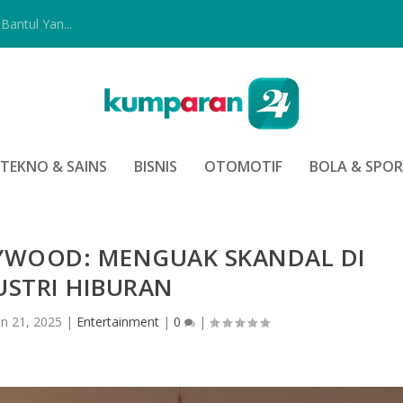
Bantul Yan...
TEKNO & SAINS
BISNIS
OTOMOTIF
BOLA & SPO
YWOOD: MENGUAK SKANDAL DI
USTRI HIBURAN
un 21, 2025
|
Entertainment
|
0
|