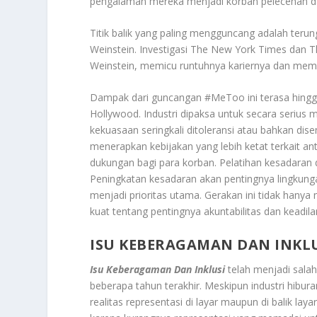
pengalaman mereka menjadi korban pelecehan da
Titik balik yang paling mengguncang adalah teru
Weinstein. Investigasi The New York Times dan 
Weinstein, memicu runtuhnya kariernya dan membu
Dampak dari guncangan #MeToo ini terasa hingga
Hollywood. Industri dipaksa untuk secara serius 
kekuasaan seringkali ditoleransi atau bahkan di
menerapkan kebijakan yang lebih ketat terkait an
dukungan bagi para korban. Pelatihan kesadaran da
Peningkatan kesadaran akan pentingnya lingkung
menjadi prioritas utama. Gerakan ini tidak hany
kuat tentang pentingnya akuntabilitas dan keadil
ISU KEBERAGAMAN DAN INKL
Isu Keberagaman Dan Inklusi
telah menjadi salah
beberapa tahun terakhir. Meskipun industri hibura
realitas representasi di layar maupun di balik lay