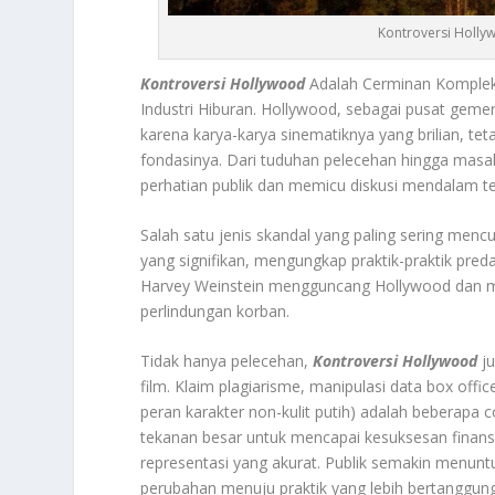
Kontroversi Holly
Kontroversi Hollywood
Adalah Cerminan Komplek
Industri Hiburan. Hollywood, sebagai pusat gemerl
karena karya-karya sinematiknya yang brilian, t
fondasinya. Dari tuduhan pelecehan hingga masala
perhatian publik dan memicu diskusi mendalam tent
Salah satu jenis skandal yang paling sering menc
yang signifikan, mengungkap praktik-praktik pred
Harvey Weinstein mengguncang Hollywood dan m
perlindungan korban.
Tidak hanya pelecehan,
Kontroversi Hollywood
ju
film. Klaim plagiarisme, manipulasi data box offic
peran karakter non-kulit putih) adalah beberapa c
tekanan besar untuk mencapai kesuksesan finansi
representasi yang akurat. Publik semakin menuntu
perubahan menuju praktik yang lebih bertanggun