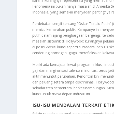
karena kurangnya representasi yang memadai untu
Fenomena ini bukan hanya masalah di Amerika Ser
Indonesia, yang semakin menyadari pentingnya re
Perdebatan sengit tentang “Oskar Terlalu Putih” 
memicu kemarahan publik. Kampanye ini menyoroti
putih dalam ajang penghargaan bergengsi tersebu
masalah sistemik di Hollywood: kurangnya peluan
di posisi-posisi kunci seperti sutradara, penulis 
cenderung homogen, gagal merefleksikan kekaya
Meski ada kemajuan lewat program inklusi, industr
gaji dan marginalisasi talenta minoritas, terus ja
aktif menuntut perubahan. Penonton kini menuntu
dan peluang setara tanpa diskriminasi. Hollywoo
sekadar tren sementara. berkesinambungan. Men
kunci untuk masa depan industri ini.
ISU-ISU MENDALAM TERKAIT ETI
Selain skandal personal yang sering mengisi head