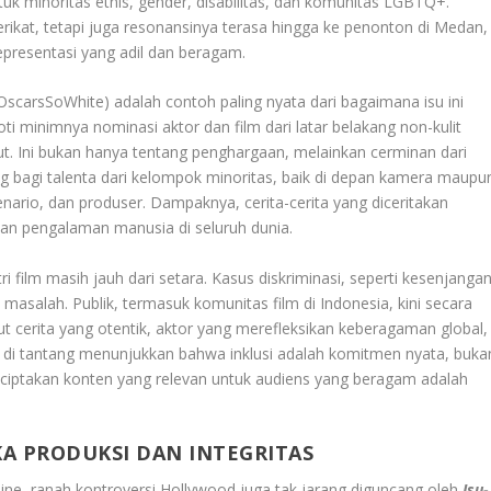
k minoritas etnis, gender, disabilitas, dan komunitas LGBTQ+.
ikat, tetapi juga resonansinya terasa hingga ke penonton di Medan,
presentasi yang adil dan beragam.
(OscarsSoWhite) adalah contoh paling nyata dari bagaimana isu ini
 minimnya nominasi aktor dan film dari latar belakang non-kulit
t. Ini bukan hanya tentang penghargaan, melainkan cerminan dari
g bagi talenta dari kelompok minoritas, baik di depan kamera maupu
skenario, dan produser. Dampaknya, cerita-cerita yang diceritakan
an pengalaman manusia di seluruh dunia.
i film masih jauh dari setara. Kasus diskriminasi, seperti kesenjanga
di masalah. Publik, termasuk komunitas film di Indonesia, kini secara
t cerita yang otentik, aktor yang merefleksikan keberagaman global,
d di tantang menunjukkan bahwa inklusi adalah komitmen nyata, buka
ciptakan konten yang relevan untuk audiens yang beragam adalah
KA PRODUKSI DAN INTEGRITAS
line, ranah kontroversi Hollywood juga tak jarang diguncang oleh
Isu-