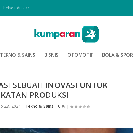
Chelsea di GBK
TEKNO & SAINS
BISNIS
OTOMOTIF
BOLA & SPO
ASI SEBUAH INOVASI UNTUK
GKATAN PRODUKSI
eb 28, 2024
|
Tekno & Sains
|
0
|