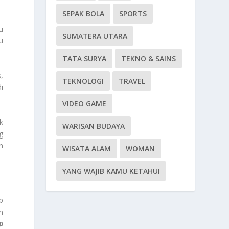
SEPAK BOLA
SPORTS
u
SUMATERA UTARA
u
TATA SURYA
TEKNO & SAINS
,
TEKNOLOGI
TRAVEL
i
VIDEO GAME
k
WARISAN BUDAYA
g
n
WISATA ALAM
WOMAN
YANG WAJIB KAMU KETAHUI
p
n
p