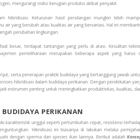
gen, mengurangi risiko kerugian produksi akibat penyakit.
am hibridisasi. Keturunan hasil persilangan mungkin lebih mamp
hu air yang berubah atau kualitas air yang bervariasi. Hal ini membant
tengah perubahan lingkungan.
 besar, terdapat tantangan yang perlu di atasi. Kesulitan teknis
manajemen pemeliharaan merupakan beberapa aspek yang harus d
anjut, serta penerapan praktik budidaya yang bertanggung jawab untu
proses hibridisasi dalam budidaya perikanan. Dengan pendekatan yan
njadi instrumen penting untuk meningkatkan produktivitas, kualitas, da
M BUDIDAYA PERIKANAN
ki karakteristik unggul seperti pertumbuhan cepat, resistensi terhada
enguntungkan. Hibridisasi ini biasanya di lakukan melalui pemijaha
buahi dengan sperma dari spesies ikan lainnya. Berikut adalah
Konse