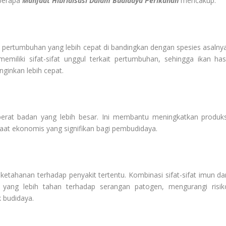
eberapa
Manfaat Hibridisasi Dalam Budidaya Perikanan
mencakup:
 pertumbuhan yang lebih cepat di bandingkan dengan spesies asalnya
emiliki sifat-sifat unggul terkait pertumbuhan, sehingga ikan hasi
nginkan lebih cepat.
i berat badan yang lebih besar. Ini membantu meningkatkan produks
aat ekonomis yang signifikan bagi pembudidaya.
etahanan terhadap penyakit tertentu. Kombinasi sifat-sifat imun dar
 yang lebih tahan terhadap serangan patogen, mengurangi risik
 budidaya.