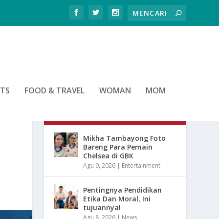
RTS
FOOD & TRAVEL
WOMAN
MOM
ARTIKEL TERBARU
Mikha Tambayong Foto
Bareng Para Pemain
Chelsea di GBK
Agu 9, 2026
|
Entertainment
Pentingnya Pendidikan
Etika Dan Moral, Ini
tujuannya!
Agu 8, 2026
|
News