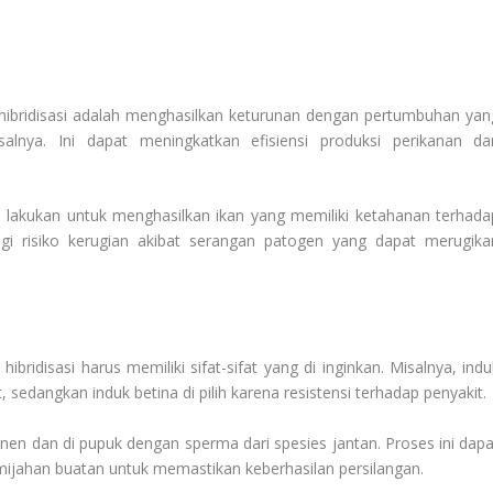
hibridisasi adalah menghasilkan keturunan dengan pertumbuhan yan
alnya. Ini dapat meningkatkan efisiensi produksi perikanan da
di lakukan untuk menghasilkan ikan yang memiliki ketahanan terhada
gi risiko kerugian akibat serangan patogen yang dapat merugika
hibridisasi harus memiliki sifat-sifat yang di inginkan. Misalnya, ind
 sedangkan induk betina di pilih karena resistensi terhadap penyakit.
anen dan di pupuk dengan sperma dari spesies jantan. Proses ini dapa
mijahan buatan untuk memastikan keberhasilan persilangan.