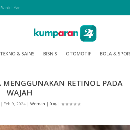
Bantul Yan...
TEKNO & SAINS
BISNIS
OTOMOTIF
BOLA & SPO
A MENGGUNAKAN RETINOL PADA
WAJAH
|
Feb 9, 2024
|
Woman
|
0
|