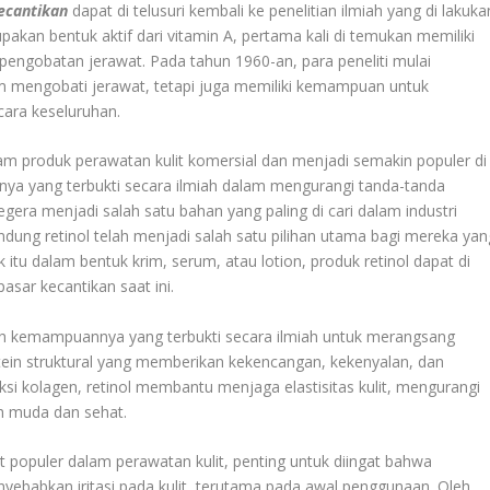
ecantikan
dapat di telusuri kembali ke penelitian ilmiah yang di lakuka
akan bentuk aktif dari vitamin A, pertama kali di temukan memiliki
 pengobatan jerawat. Pada tahun 1960-an, para peneliti mulai
am mengobati jerawat, tetapi juga memiliki kemampuan untuk
cara keseluruhan.
lam produk perawatan kulit komersial dan menjadi semakin populer di
nya yang terbukti secara ilmiah dalam mengurangi tanda-tanda
egera menjadi salah satu bahan yang paling di cari dalam industri
dung retinol telah menjadi salah satu pilihan utama bagi mereka yan
itu dalam bentuk krim, serum, atau lotion, produk retinol dapat di
sar kecantikan saat ini.
lah kemampuannya yang terbukti secara ilmiah untuk merangsang
otein struktural yang memberikan kekencangan, kekenyalan, dan
si kolagen, retinol membantu menjaga elastisitas kulit, mengurangi
ih muda dan sehat.
t populer dalam perawatan kulit, penting untuk diingat bahwa
nyebabkan iritasi pada kulit, terutama pada awal penggunaan. Oleh