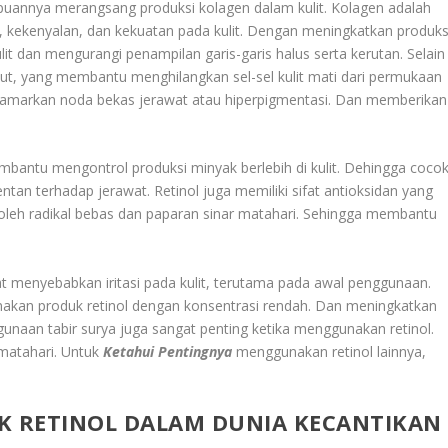
uannya merangsang produksi kolagen dalam kulit. Kolagen adalah
, kekenyalan, dan kekuatan pada kulit. Dengan meningkatkan produks
lit dan mengurangi penampilan garis-garis halus serta kerutan. Selain
lembut, yang membantu menghilangkan sel-sel kulit mati dari permukaan
enyamarkan noda bekas jerawat atau hiperpigmentasi. Dan memberikan
mbantu mengontrol produksi minyak berlebih di kulit. Dehingga coco
ntan terhadap jerawat. Retinol juga memiliki sifat antioksidan yang
n oleh radikal bebas dan paparan sinar matahari. Sehingga membantu
at menyebabkan iritasi pada kulit, terutama pada awal penggunaan.
unakan produk retinol dengan konsentrasi rendah. Dan meningkatkan
unaan tabir surya juga sangat penting ketika menggunakan retinol.
r matahari. Untuk
Ketahui Pentingnya
menggunakan retinol lainnya,
K RETINOL DALAM DUNIA KECANTIKAN