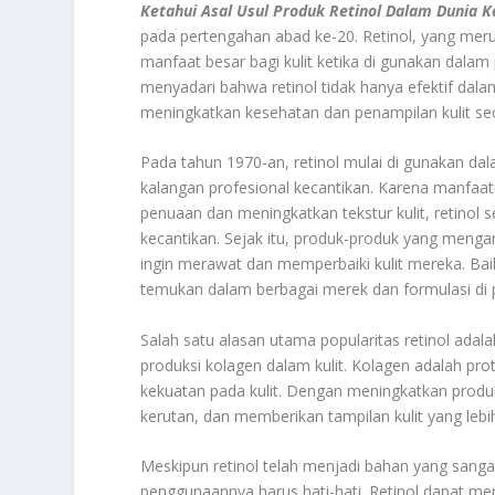
Ketahui Asal Usul Produk Retinol Dalam Dunia K
pada pertengahan abad ke-20. Retinol, yang merup
manfaat besar bagi kulit ketika di gunakan dalam
menyadari bahwa retinol tidak hanya efektif dal
meningkatkan kesehatan dan penampilan kulit se
Pada tahun 1970-an, retinol mulai di gunakan da
kalangan profesional kecantikan. Karena manfaat
penuaan dan meningkatkan tekstur kulit, retinol s
kecantikan. Sejak itu, produk-produk yang mengan
ingin merawat dan memperbaiki kulit mereka. Baik 
temukan dalam berbagai merek dan formulasi di pa
Salah satu alasan utama popularitas retinol ada
produksi kolagen dalam kulit. Kolagen adalah pr
kekuatan pada kulit. Dengan meningkatkan produk
kerutan, dan memberikan tampilan kulit yang leb
Meskipun retinol telah menjadi bahan yang sanga
penggunaannya harus hati-hati. Retinol dapat me