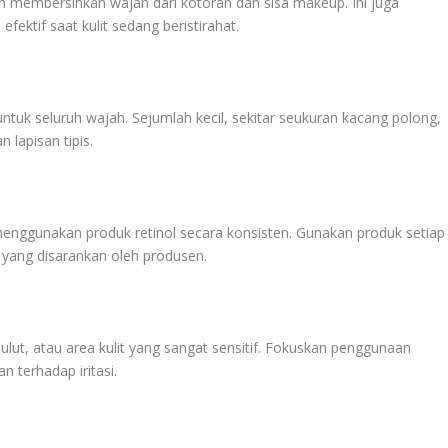
h membersihkan wajah dari kotoran dan sisa makeup. Ini juga
fektif saat kulit sedang beristirahat.
ntuk seluruh wajah. Sejumlah kecil, sekitar seukuran kacang polong,
lapisan tipis.
 menggunakan produk retinol secara konsisten. Gunakan produk setiap
yang disarankan oleh produsen.
mulut, atau area kulit yang sangat sensitif. Fokuskan penggunaan
n terhadap iritasi.