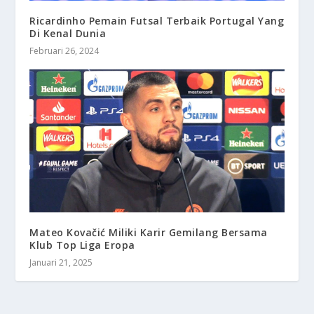
Ricardinho Pemain Futsal Terbaik Portugal Yang
Di Kenal Dunia
Februari 26, 2024
Mateo Kovačić Miliki Karir Gemilang Bersama
Klub Top Liga Eropa
Januari 21, 2025