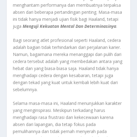
menghantam performanya dan membuatnya terpaksa
absen dari beberapa pertandingan penting. Masa-masa
ini tidak hanya menjadi ujian fisik bagi Haaland, tetapi
juga
Menguji Kekuatan Mental Dan Determinasinya
.
Bagi seorang atlet profesional seperti Haaland, cedera
adalah bagian tidak terhindarkan dari perjalanan karier.
Namun, bagaimana mereka menanggapi dan pulih dari
cedera tersebut adalah yang membedakan antara yang
hebat dan yang biasa-biasa saja. Haaland tidak hanya
menghadapi cedera dengan kesabaran, tetapi juga
dengan tekad yang kuat untuk kembali lebih kuat dari
sebelumnya.
Selama masa-masa ini, Haaland menunjukkan karakter
yang menginspirasi. Meskipun terkadang harus
menghadapi rasa frustrasi dan kekecewaan karena
absen dari lapangan, dia tetap fokus pada
pemulihannya dan tidak pernah menyerah pada