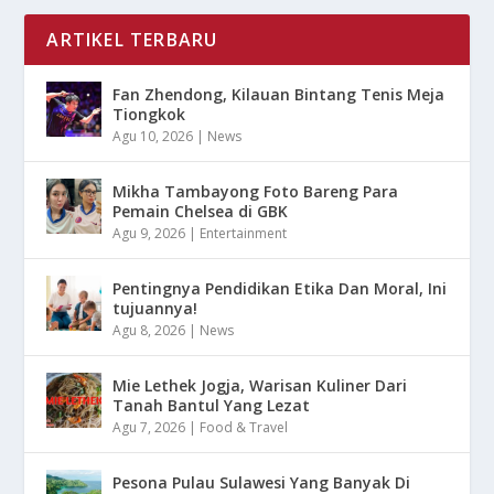
ARTIKEL TERBARU
Fan Zhendong, Kilauan Bintang Tenis Meja
Tiongkok
Agu 10, 2026
|
News
Mikha Tambayong Foto Bareng Para
Pemain Chelsea di GBK
Agu 9, 2026
|
Entertainment
Pentingnya Pendidikan Etika Dan Moral, Ini
tujuannya!
Agu 8, 2026
|
News
Mie Lethek Jogja, Warisan Kuliner Dari
Tanah Bantul Yang Lezat
Agu 7, 2026
|
Food & Travel
Pesona Pulau Sulawesi Yang Banyak Di