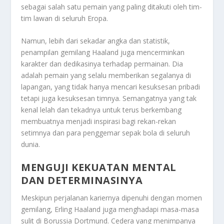
sebagai salah satu pemain yang paling ditakuti oleh tim-
tim lawan di seluruh Eropa.
Namun, lebih dari sekadar angka dan statistik,
penampilan gemilang Haaland juga mencerminkan
karakter dan dedikasinya terhadap permainan. Dia
adalah pemain yang selalu memberikan segalanya di
lapangan, yang tidak hanya mencari kesuksesan pribadi
tetapi juga kesuksesan timnya. Semangatnya yang tak
kenal lelah dan tekadnya untuk terus berkembang
membuatnya menjadi inspirasi bagi rekan-rekan
setimnya dan para penggemar sepak bola di seluruh
dunia.
MENGUJI KEKUATAN MENTAL
DAN DETERMINASINYA
Meskipun perjalanan kariernya dipenuhi dengan momen
gemilang, Erling Haaland juga menghadapi masa-masa
sulit di Borussia Dortmund. Cedera yang menimpanya