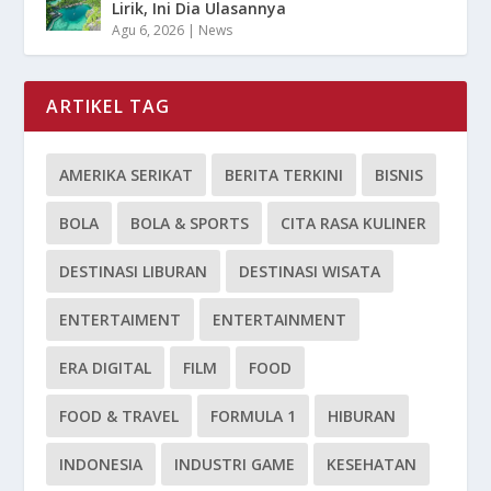
Lirik, Ini Dia Ulasannya
Agu 6, 2026
|
News
ARTIKEL TAG
AMERIKA SERIKAT
BERITA TERKINI
BISNIS
BOLA
BOLA & SPORTS
CITA RASA KULINER
DESTINASI LIBURAN
DESTINASI WISATA
ENTERTAIMENT
ENTERTAINMENT
ERA DIGITAL
FILM
FOOD
FOOD & TRAVEL
FORMULA 1
HIBURAN
INDONESIA
INDUSTRI GAME
KESEHATAN