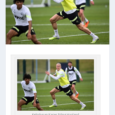
Kehidupan Karier Erling Haaland