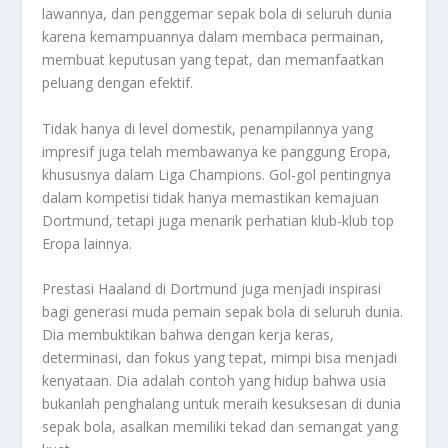
lawannya, dan penggemar sepak bola di seluruh dunia
karena kemampuannya dalam membaca permainan,
membuat keputusan yang tepat, dan memanfaatkan
peluang dengan efektif.
Tidak hanya di level domestik, penampilannya yang
impresif juga telah membawanya ke panggung Eropa,
khususnya dalam Liga Champions. Gol-gol pentingnya
dalam kompetisi tidak hanya memastikan kemajuan
Dortmund, tetapi juga menarik perhatian klub-klub top
Eropa lainnya.
Prestasi Haaland di Dortmund juga menjadi inspirasi
bagi generasi muda pemain sepak bola di seluruh dunia.
Dia membuktikan bahwa dengan kerja keras,
determinasi, dan fokus yang tepat, mimpi bisa menjadi
kenyataan. Dia adalah contoh yang hidup bahwa usia
bukanlah penghalang untuk meraih kesuksesan di dunia
sepak bola, asalkan memiliki tekad dan semangat yang