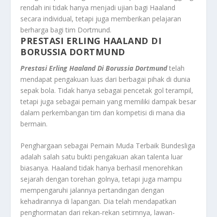
rendah ini tidak hanya menjadi ujian bagi Haaland
secara individual, tetapi juga memberikan pelajaran
berharga bagi tim Dortmund.
PRESTASI ERLING HAALAND DI
BORUSSIA DORTMUND
Prestasi Erling Haaland Di Borussia Dortmund
telah
mendapat pengakuan luas dari berbagai pihak di dunia
sepak bola. Tidak hanya sebagai pencetak gol terampil,
tetapi juga sebagai pemain yang memiliki dampak besar
dalam perkembangan tim dan kompetisi di mana dia
bermain.
Penghargaan sebagai Pemain Muda Terbaik Bundesliga
adalah salah satu bukti pengakuan akan talenta luar
biasanya. Haaland tidak hanya berhasil menorehkan
sejarah dengan torehan golnya, tetapi juga mampu
mempengaruhi jalannya pertandingan dengan
kehadirannya di lapangan. Dia telah mendapatkan
penghormatan dari rekan-rekan setimnya, lawan-