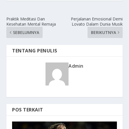
Praktik Meditasi Dan
Perjalanan Emosional Demi
Kesehatan Mental Remaja
Lovato Dalam Dunia Musik
SEBELUMNYA
BERIKUTNYA
TENTANG PENULIS
Admin
POS TERKAIT