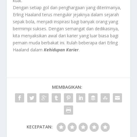
kuat.
Dengan setiap gol dan penghargaan yang diterimanya,
Erling Haaland terus mengukir jejaknya dalam sejarah
sepak bola, menjadi inspirasi bagi banyak orang yang
bermimpi sukses. Dengan semangat dan dedikasinya,
kita menyaksikan awal dari karier yang luar biasa bagi
pemain muda berbakat ini. Itulah beberapa dari Erling
Haaland dalam
Kehidupan Karier
.
MEMBAGIKAN:
KECEPATAN: