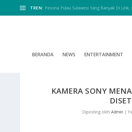
TREN:
Pesona Pulau Sulawesi Yang Banyak Di Lirik, In
BERANDA
NEWS
ENTERTAINMENT
KAMERA SONY MENA
DISE
Diposting oleh
Admin
|
F