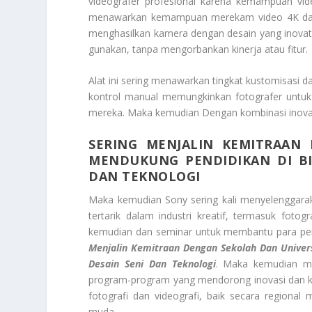
videografer profesional karena kemampuan vi
menawarkan kemampuan merekam video 4K dan b
menghasilkan kamera dengan desain yang inovatif
gunakan, tanpa mengorbankan kinerja atau fitur.
Alat ini sering menawarkan tingkat kustomisasi d
kontrol manual memungkinkan fotografer untuk
mereka. Maka kemudian Dengan kombinasi inovasi 
SERING MENJALIN KEMITRAAN
MENDUKUNG PENDIDIKAN DI BI
DAN TEKNOLOGI
Maka kemudian Sony sering kali menyelenggarak
tertarik dalam industri kreatif, termasuk fot
kemudian dan seminar untuk membantu para pe
Menjalin Kemitraan Dengan Sekolah Dan Univers
Desain Seni Dan Teknologi
. Maka kemudian m
program-program yang mendorong inovasi dan kr
fotografi dan videografi, baik secara regiona
muda.