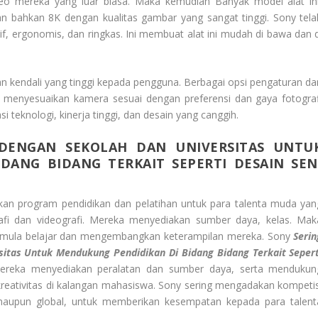
deo mereka yang luar biasa. Maka kemudian Banyak model alat in
ahkan 8K dengan kualitas gambar yang sangat tinggi. Sony tela
, ergonomis, dan ringkas. Ini membuat alat ini mudah di bawa dan d
an kendali yang tinggi kepada pengguna. Berbagai opsi pengaturan da
 menyesuaikan kamera sesuai dengan preferensi dan gaya fotograf
teknologi, kinerja tinggi, dan desain yang canggih.
 DENGAN SEKOLAH DAN UNIVERSITAS UNTU
DANG BIDANG TERKAIT SEPERTI DESAIN SEN
an program pendidikan dan pelatihan untuk para talenta muda yan
ografi dan videografi. Mereka menyediakan sumber daya, kelas. Mak
mula belajar dan mengembangkan keterampilan mereka. Sony
Serin
itas Untuk Mendukung Pendidikan Di Bidang Bidang Terkait Sepert
ereka menyediakan peralatan dan sumber daya, serta mendukun
eativitas di kalangan mahasiswa. Sony sering mengadakan kompetis
l maupun global, untuk memberikan kesempatan kepada para talent