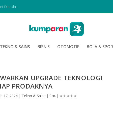
i Dia Ula...
TEKNO & SAINS
BISNIS
OTOMOTIF
BOLA & SPO
WARKAN UPGRADE TEKNOLOGI
TIAP PRODAKNYA
eb 17, 2024
|
Tekno & Sains
|
0
|