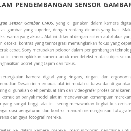
LAM PENGEMBANGAN SENSOR GAMBA
gan Sensor Gambar CMOS
, yang di gunakan dalam kamera digital
litas gambar yang superior, dengan rentang dinamis yang luas. Mak
si warna yang akurat. Alat ini di kenal dengan sistem autofokus yan
an deteksi kontras yang terintegrasi memungkinkan fokus yang cepat
ergerak cepat. Sony merupakan pelopor dalam pengembangan teknolog
tur ini memungkinkan kamera untuk mendeteksi mata subjek secar
ghasilkan potret yang tajam dan fokus.
angkaian kamera digital yang ringkas, ringan, dan ergonomis
kemudian Desain ini membuat alat ini mudah di bawa dan di gunakan
sering di gunakan oleh pembuat film dan videografer profesional karen
a kemudian banyak model alat ini menawarkan kemampuan mereka
yang sangat tinggi. alat ini sering menawarkan tingkat kustomisas
bagai opsi pengaturan dan kontrol manual memungkinkan fotografe
ensi dan gaya fotografi mereka.
ektivitas ke dalam kamera mereka, memungkinkan pengguna untu