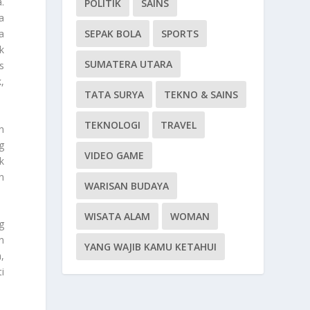
.
POLITIK
SAINS
a
SEPAK BOLA
SPORTS
a
k
SUMATERA UTARA
s
,
TATA SURYA
TEKNO & SAINS
TEKNOLOGI
TRAVEL
n
g
VIDEO GAME
k
n
WARISAN BUDAYA
WISATA ALAM
WOMAN
g
n
YANG WAJIB KAMU KETAHUI
,
i