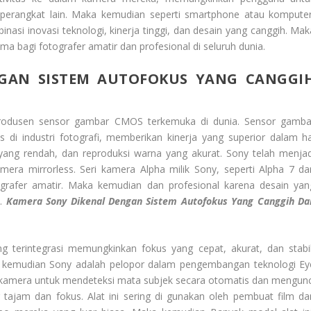
perangkat lain. Maka kemudian seperti smartphone atau komputer
si inovasi teknologi, kinerja tinggi, dan desain yang canggih. Mak
ama bagi fotografer amatir dan profesional di seluruh dunia.
GAN SISTEM AUTOFOKUS YANG CANGGI
rodusen sensor gambar CMOS terkemuka di dunia. Sensor gamba
s di industri fotografi, memberikan kinerja yang superior dalam ha
yang rendah, dan reproduksi warna yang akurat. Sony telah menjad
era mirrorless. Seri kamera Alpha milik Sony, seperti Alpha 7 da
ografer amatir. Maka kemudian dan profesional karena desain yan
h.
Kamera Sony Dikenal Dengan Sistem Autofokus Yang Canggih Da
ng terintegrasi memungkinkan fokus yang cepat, akurat, dan stabil
a kemudian Sony adalah pelopor dalam pengembangan teknologi Ey
n kamera untuk mendeteksi mata subjek secara otomatis dan mengunc
 tajam dan fokus. Alat ini sering di gunakan oleh pembuat film da