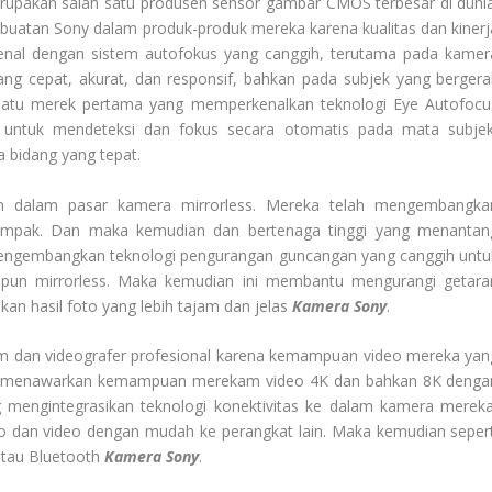
upakan salah satu produsen sensor gambar CMOS terbesar di dunia
uatan Sony dalam produk-produk mereka karena kualitas dan kinerj
enal dengan sistem autofokus yang canggih, terutama pada kamer
ang cepat, akurat, dan responsif, bahkan pada subjek yang bergera
atu merek pertama yang memperkenalkan teknologi Eye Autofocu
 untuk mendeteksi dan fokus secara otomatis pada mata subjek
 bidang yang tepat.
n dalam pasar kamera mirrorless. Mereka telah mengembangka
kompak. Dan maka kemudian dan bertenaga tinggi yang menantan
mengembangkan teknologi pengurangan guncangan yang canggih untu
un mirrorless. Maka kemudian ini membantu mengurangi getara
n hasil foto yang lebih tajam dan jelas
Kamera Sony
.
lm dan videografer profesional karena kemampuan video mereka yan
ny menawarkan kemampuan merekam video 4K dan bahkan 8K denga
ng mengintegrasikan teknologi konektivitas ke dalam kamera mereka
 dan video dengan mudah ke perangkat lain. Maka kemudian sepert
tau Bluetooth
Kamera Sony
.