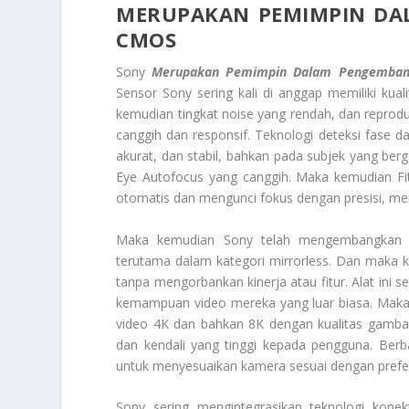
MERUPAKAN PEMIMPIN DA
CMOS
Sony
Merupakan Pemimpin Dalam Pengemban
Sensor Sony sering kali di anggap memiliki kua
kemudian tingkat noise yang rendah, dan reproduk
canggih dan responsif. Teknologi deteksi fase d
akurat, dan stabil, bahkan pada subjek yang b
Eye Autofocus yang canggih. Maka kemudian Fi
otomatis dan mengunci fokus dengan presisi, men
Maka kemudian Sony telah mengembangkan ser
terutama dalam kategori mirrorless. Dan maka 
tanpa mengorbankan kinerja atau fitur. Alat ini 
kemampuan video mereka yang luar biasa. Mak
video 4K dan bahkan 8K dengan kualitas gambar 
dan kendali yang tinggi kepada pengguna. Ber
untuk menyesuaikan kamera sesuai dengan prefer
Sony sering mengintegrasikan teknologi kon