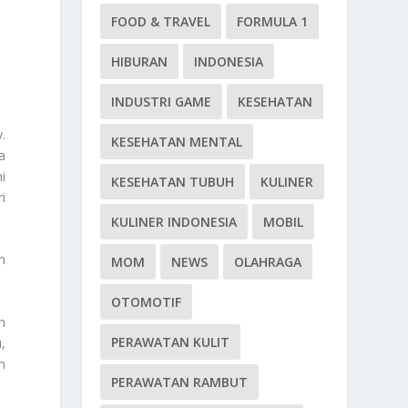
FOOD & TRAVEL
FORMULA 1
HIBURAN
INDONESIA
INDUSTRI GAME
KESEHATAN
.
KESEHATAN MENTAL
a
i
KESEHATAN TUBUH
KULINER
i
KULINER INDONESIA
MOBIL
n
MOM
NEWS
OLAHRAGA
OTOMOTIF
n
PERAWATAN KULIT
,
h
PERAWATAN RAMBUT