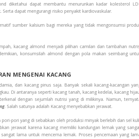
ond diketahui dapat membantu menurunkan kadar kolesterol LD
k. Serta dapat mengurangi risiko penyakit kardiovaskular.
lternatif sumber kalsium bagi mereka yang tidak mengonsumsi produ
pah, kacang almond menjadi pilihan camilan dan tambahan nutris
n demikian, konsumsilah almond dengan pola makan seimbang untu
ERAN MENGENAI KACANG
damia, dan kacang pinus saja. Banyak sekali kacang-kacangan yan
kau. Di antaranya seperti kacang tanah, kacang kedelai, kacang hijau
erkenal dengan sejumlah nutrisi yang di milikinya. Namun, ternyat
ang
. Salah satunya adalah Kacang menyebabkan jerawat.
ori-pori yang di sebabkan oleh produksi minyak berlebih dan sel kuli
bkan jerawat karena kacang memiliki kandungan lemak yang sanga
g sangat lama untuk mencerna lemak. Proses pencernaan yang lam