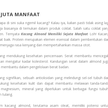
EJUTA MANFAAT
pa di sini suka ngemil kacang? Kalau iya, kalian pasti tidak asing lag
 biasanya di temukan dalam produk coklat. Salah satu coklat yan
en. Ternyata
Kacang Almond Memiliki Sejuta Manfaat
Loh! Kacan
at baik. Protein merupakan elemen esensial dalam pembentukan da
u menjaga rasa kenyang dan mempertahankan massa otot.
 yang mendukung kesehatan pencernaan. Serat membantu mencega
an mengatur kadar kolesterol. Kandungan serat dalam almond jug
, membantu dalam pengelolaan berat badan.
 signifikan, sebuah antioksidan yang melindungi sel-sel tubuh dar
dukung kesehatan kulit dan dapat membantu melawan tanda-tand
magnesium, mineral yang diperlukan untuk berbagai fungsi tubuh
n tulang.
m kacang almond, terutama asam oleat, memiliki potensi untu