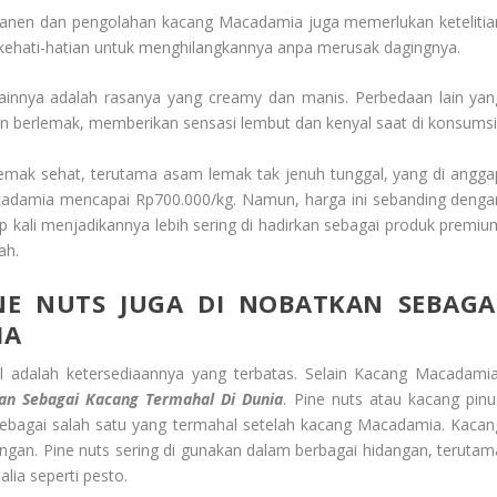
s panen dan pengolahan kacang Macadamia juga memerlukan ketelitia
 kehati-hatian untuk menghilangkannya anpa merusak dagingnya.
innya adalah rasanya yang creamy dan manis. Perbedaan lain yan
an berlemak, memberikan sensasi lembut dan kenyal saat di konsumsi
lemak sehat, terutama asam lemak tak jenuh tunggal, yang di angga
cadamia mencapai Rp700.000/kg. Namun, harga ini sebanding denga
ap kali menjadikannya lebih sering di hadirkan sebagai produk premiu
ah.
E NUTS JUGA DI NOBATKAN SEBAGA
IA
 adalah ketersediaannya yang terbatas. Selain Kacang Macadamia
an Sebagai Kacang Termahal Di Dunia
. Pine nuts atau kacang pinu
 sebagai salah satu yang termahal setelah kacang Macadamia. Kacan
ingan. Pine nuts sering di gunakan dalam berbagai hidangan, terutam
lia seperti pesto.