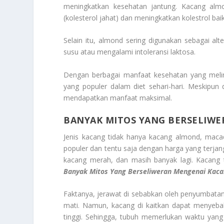
meningkatkan kesehatan jantung. Kacang alm
(kolesterol jahat) dan meningkatkan kolestrol bai
Selain itu, almond sering digunakan sebagai a
susu atau mengalami intoleransi laktosa.
Dengan berbagai manfaat kesehatan yang melim
yang populer dalam diet sehari-hari. Meskipu
mendapatkan manfaat maksimal.
BANYAK MITOS YANG BERSELIW
Jenis kacang tidak hanya kacang almond, maca
populer dan tentu saja dengan harga yang terjang
kacang merah, dan masih banyak lagi. Kacang t
Banyak Mitos Yang Berseliweran Mengenai Kac
Faktanya, jerawat di sebabkan oleh penyumbatan p
mati. Namun, kacang di kaitkan dapat menyeba
tinggi. Sehingga, tubuh memerlukan waktu yan