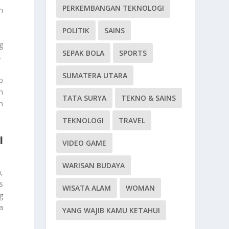
PERKEMBANGAN TEKNOLOGI
n
POLITIK
SAINS
g
SEPAK BOLA
SPORTS
.
SUMATERA UTARA
p
n
TATA SURYA
TEKNO & SAINS
m
TEKNOLOGI
TRAVEL
I
VIDEO GAME
WARISAN BUDAYA
,
s
WISATA ALAM
WOMAN
g
a
YANG WAJIB KAMU KETAHUI