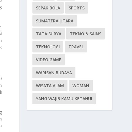
g
SEPAK BOLA
SPORTS
SUMATERA UTARA
,
i
TATA SURYA
TEKNO & SAINS
a
TEKNOLOGI
TRAVEL
k
VIDEO GAME
WARISAN BUDAYA
i
n
WISATA ALAM
WOMAN
i
YANG WAJIB KAMU KETAHUI
g
n
n