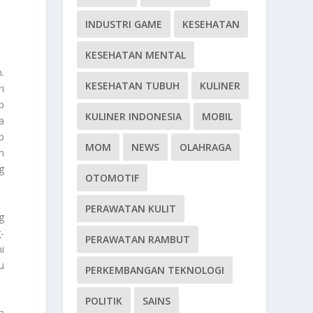
INDUSTRI GAME
KESEHATAN
KESEHATAN MENTAL
.
KESEHATAN TUBUH
KULINER
i
p
KULINER INDONESIA
MOBIL
a
p
MOM
NEWS
OLAHRAGA
m
g
OTOMOTIF
PERAWATAN KULIT
g
-
PERAWATAN RAMBUT
i
u
PERKEMBANGAN TEKNOLOGI
POLITIK
SAINS
a