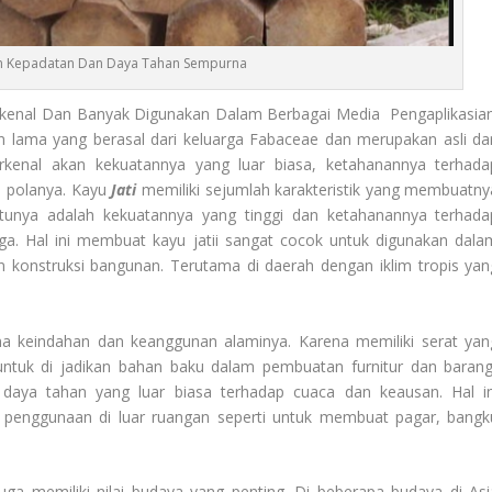
an Kepadatan Dan Daya Tahan Sempurna
Erkenal Dan Banyak Digunakan Dalam Berbagai Media Pengaplikasian
n lama yang berasal dari keluarga Fabaceae dan merupakan asli dar
rkenal akan kekuatannya yang luar biasa, ketahanannya terhada
 polanya. Kayu
Jati
memiliki sejumlah karakteristik yang membuatny
satunya adalah kekuatannya yang tinggi dan ketahanannya terhada
. Hal ini membuat kayu jatii sangat cocok untuk digunakan dala
n konstruksi bangunan. Terutama di daerah dengan iklim tropis yan
rena keindahan dan keanggunan alaminya. Karena memiliki serat yan
ntuk di jadikan bahan baku dalam pembuatan furnitur dan barang
ki daya tahan yang luar biasa terhadap cuaca dan keausan. Hal in
k penggunaan di luar ruangan seperti untuk membuat pagar, bangk
juga memiliki nilai budaya yang penting. Di beberapa budaya di Asi