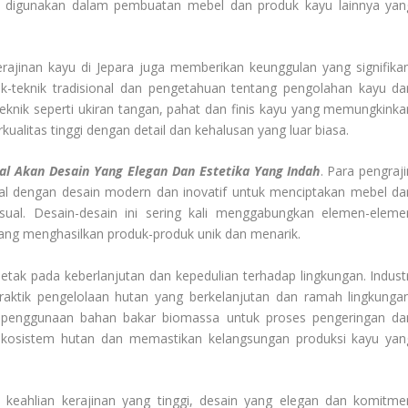
 digunakan dalam pembuatan mebel dan produk kayu lainnya yan
kerajinan kayu di Jepara juga memberikan keunggulan yang signifikan
ik-teknik tradisional dan pengetahuan tentang pengolahan kayu dar
eknik seperti ukiran tangan, pahat dan finis kayu yang memungkinka
ualitas tinggi dengan detail dan kehalusan yang luar biasa.
al Akan Desain Yang Elegan Dan Estetika Yang Indah
. Para pengraji
onal dengan desain modern dan inovatif untuk menciptakan mebel da
ual. Desain-desain ini sering kali menggabungkan elemen-eleme
ang menghasilkan produk-produk unik dan menarik.
rletak pada keberlanjutan dan kepedulian terhadap lingkungan. Industr
praktik pengelolaan hutan yang berkelanjutan dan ramah lingkungan
penggunaan bahan bakar biomassa untuk proses pengeringan da
kosistem hutan dan memastikan kelangsungan produksi kayu yan
 keahlian kerajinan yang tinggi, desain yang elegan dan komitme