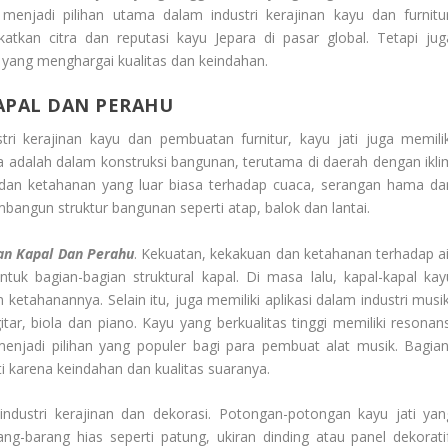
 menjadi pilihan utama dalam industri kerajinan kayu dan furnitur
atkan citra dan reputasi kayu Jepara di pasar global. Tetapi jug
 yang menghargai kualitas dan keindahan.
APAL DAN PERAHU
i kerajinan kayu dan pembuatan furnitur, kayu jati juga memilik
a adalah dalam konstruksi bangunan, terutama di daerah dengan ikli
n dan ketahanan yang luar biasa terhadap cuaca, serangan hama da
angun struktur bangunan seperti atap, balok dan lantai.
n Kapal Dan Perahu
. Kekuatan, kekakuan dan ketahanan terhadap ai
tuk bagian-bagian struktural kapal. Di masa lalu, kapal-kapal kay
 ketahanannya. Selain itu, juga memiliki aplikasi dalam industri musik
ar, biola dan piano. Kayu yang berkualitas tinggi memiliki resonans
njadi pilihan yang populer bagi para pembuat alat musik. Bagian
ti karena keindahan dan kualitas suaranya.
 industri kerajinan dan dekorasi. Potongan-potongan kayu jati yan
g-barang hias seperti patung, ukiran dinding atau panel dekoratif