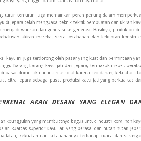
ng kayu yang unggul dalam kualitas dan daya tahan.
u yang turun temurun juga memainkan peran penting dalam memperkua
kayu di Jepara telah menguasai teknik-teknik pembuatan dan ukiran kay
 menjadi warisan dari generasi ke generasi. Hasilnya, produk-produ
 kehalusan ukiran mereka, serta ketahanan dan kekuatan konstruks
ksi kayu ini juga terdorong oleh pasar yang kuat dan permintaan yan
inggi. Barang-barang kayu jati dari Jepara, termasuk mebel, perabo
di pasar domestik dan internasional karena keindahan, kekuatan da
 citra Jepara sebagai pusat produksi kayu jati yang berkualitas da
TERKENAL AKAN DESAIN YANG ELEGAN DA
mlah keunggulan yang membuatnya bagus untuk industri kerajinan kay
lah kualitas superior kayu jati yang berasal dari hutan-hutan Jepar
kepadatan, kekuatan dan ketahanannya terhadap cuaca dan seranga