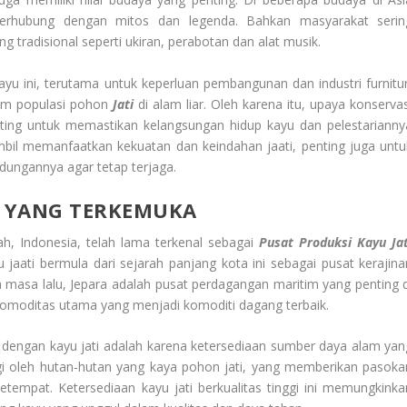
terhubung dengan mitos dan legenda. Bahkan masyarakat serin
radisional seperti ukiran, perabotan dan alat musik.
yu ini, terutama untuk keperluan pembangunan dan industri furnitur
cam populasi pohon
Jati
di alam liar. Oleh karena itu, upaya konservas
ting untuk memastikan kelangsungan hidup kayu dan pelestarianny
bil memanfaatkan kekuatan dan keindahan jaati, penting juga untu
ungannya agar tetap terjaga.
I YANG TERKEMUKA
ah, Indonesia, telah lama terkenal sebagai
Pusat Produksi Kayu Jat
yu jaati bermula dari sejarah panjang kota ini sebagai pusat kerajina
a masa lalu, Jepara adalah pusat perdagangan maritim yang penting d
 komoditas utama yang menjadi komoditi dagang terbaik.
 dengan kayu jati adalah karena ketersediaan sumber daya alam yan
ingi oleh hutan-hutan yang kaya pohon jati, yang memberikan pasoka
tempat. Ketersediaan kayu jati berkualitas tinggi ini memungkinka