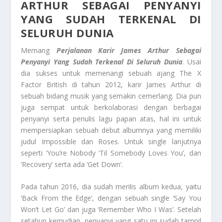
ARTHUR SEBAGAI PENYANYI
YANG SUDAH TERKENAL DI
SELURUH DUNIA
Memang
Perjalanan Karir James Arthur Sebagai
Penyanyi Yang Sudah Terkenal Di Seluruh Dunia
. Usai
dia sukses untuk memenangi sebuah ajang The X
Factor British di tahun 2012, karir James Arthur di
sebuah bidang musik yang semakin cemerlang. Dia pun
juga sempat untuk berkolaborasi dengan berbagai
penyanyi serta penulis lagu papan atas, hal ini untuk
mempersiapkan sebuah debut albumnya yang memiliki
judul Impossible dan Roses. Untuk single lanjutnya
seperti ‘You’re Nobody ‘Til Somebody Loves You’, dan
‘Recovery’ serta ada ‘Get Down’.
Pada tahun 2016, dia sudah merilis album kedua, yaitu
‘Back From the Edge’, dengan sebuah single ‘Say You
Won’t Let Go’ dan juga ‘Remember Who I Was’. Setelah
setahun kemudian, penyanyi yang satu ini sudah tampil