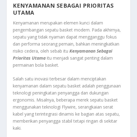
KENYAMANAN SEBAGAI PRIORITAS
UTAMA
Kenyamanan merupakan elemen kunci dalam
pengembangan sepatu basket modern. Pada akhirnya,
sepatu yang tidak nyaman dapat mengganggu fokus
dan performa seorang pemain, bahkan meningkatkan
risiko cedera, oleh sebab itu
Kenyamanan Sebagai
Prioritas Utama
itu menjadi sangat penting dalam
permainan bola basket.
Salah satu inovasi terbesar dalam menciptakan
kenyamanan dalam sepatu basket adalah penggunaan
teknologi peningkatan penyangga dan dukungan
ergonomis. Misalnya, beberapa merek sepatu basket
menggunakan teknologi Flywire, serangkaian serat
kabel yang terintegrasi dinamis ke bagian atas sepatu,
memberikan penyangga stabil tetapi ringan di sekitar
kaki.