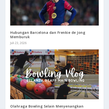
Hubungan Barcelona dan Frenkie de Jong
Memburuk
Juli 23, 2026
Olahraga Bowling Selain Menyenangkan