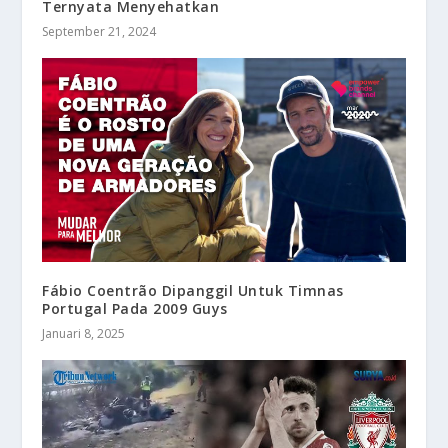
Ternyata Menyehatkan
September 21, 2024
Fábio Coentrão Dipanggil Untuk Timnas
Portugal Pada 2009 Guys
Januari 8, 2025