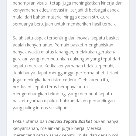
penampilan visual, tetapi juga meningkatkan kinerja dan
kenyamanan atlet. Inovasi ini terjadi di berbagai aspek,
mulai dari bahan material hingga desain struktural,
semuanya bertujuan untuk memberikan hasil terbaik.
Salah satu aspek terpenting dari inovasi sepatu basket
adalah kenyamanan. Pemain basket menghabiskan
banyak waktu di atas lapangan, melakukan gerakan-
gerakan yang membutuhkan dukungan yang tepat dari
sepatu mereka. Ketika kenyamanan tidak terpenuhi,
tidak hanya dapat mengganggu performa atlet, tetapi
juga meningkatkan risiko cedera. Oleh karena itu,
produsen sepatu terus berupaya untuk
mengembangkan teknologi yang membuat sepatu
basket nyaman dipakai, bahkan dalam pertandingan
yang paling intens sekalipun.
Fokus utama dari
I
novasi Sepatu Basket
bukan hanya
kenyamanan, melainkan juga kinerja. Mereka
merancang setiap aspek sepatu, mulai dari desain sol