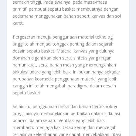
semakin tinggi. Pada awalnya, pada masa-masa
primitif, pembuat sepatu basket membuatnya dengan
sederhana menggunakan bahan seperti kanvas dan sol
karet.
Pergeseran menuju penggunaan material teknologi
tinggi telah menjadi tonggak penting dalam sejarah
desain sepatu basket. Material kanvas yang dulunya
dominan digantikan oleh serat sintetis yang ringan
namun kuat, serta bahan mesh yang memungkinkan
sirkulasi udara yang lebih baik. Ini bukan hanya sekadar
perubahan kosmetik; penggunaan material yang lebih
canggih ini telah mengubah paradigma dalam desain
sepatu basket.
Selain itu, penggunaan mesh dan bahan berteknologi
tinggi lainnya memungkinkan perbaikan dalam sirkulasi
udara di dalam sepatu. Ventilasi yang lebih baik
membantu menjaga kaki tetap kering dan mencegah
terjadinya kelembapan yang dapat menyebabkan iritasi