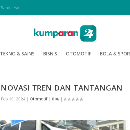
Bantul Yan...
TEKNO & SAINS
BISNIS
OTOMOTIF
BOLA & SPO
 INOVASI TREN DAN TANTANGAN
|
Feb 10, 2024
|
Otomotif
|
0
|