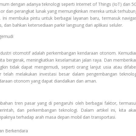
m dengan adanya teknologi seperti Internet of Things (IoT) dan 5G
nsor dan perangkat lunak yang memungkinkan mereka untuk terhubun
. Ini membuka pintu untuk berbagai layanan baru, termasuk navigas
 dan bahkan ketersediaan parkir langsung dari aplikasi seluler.
gemudi
 industri otomotif adalah perkembangan kendaraan otonom. Kemudia
ita bergerak, meningkatkan keselamatan jalan raya. Dan memberika
in tidak dapat mengemudi, seperti orang lanjut usia atau difabel
r telah melakukan investasi besar dalam pengembangan teknolog
araan otonom yang dapat diandalkan dan aman.
ubahan tren pasar yang di pengaruhi oleh berbagai faktor, termasu
rintah, dan perkembangan teknologi. Dalam artikel ini, kita aka
aknya terhadap arah masa depan mobil dan transportasi.
an Berkendara