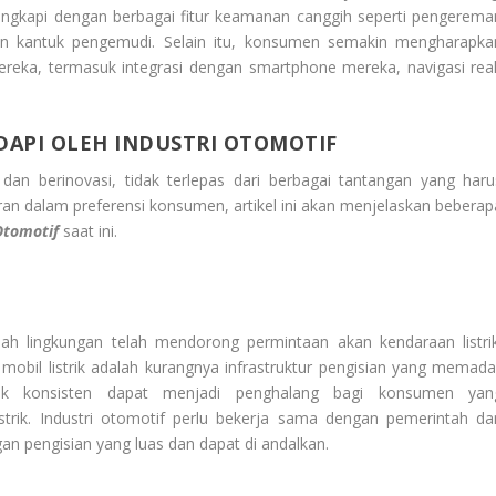
lengkapi dengan berbagai fitur keamanan canggih seperti pengerema
an kantuk pengemudi. Selain itu, konsumen semakin mengharapka
ereka, termasuk integrasi dengan smartphone mereka, navigasi real
API OLEH INDUSTRI OTOMOTIF
dan berinovasi, tidak terlepas dari berbagai tantangan yang haru
ran dalam preferensi konsumen, artikel ini akan menjelaskan beberap
Otomotif
saat ini.
ah lingkungan telah mendorong permintaan akan kendaraan listrik
il listrik adalah kurangnya infrastruktur pengisian yang memadai
dak konsisten dapat menjadi penghalang bagi konsumen yan
strik. Industri otomotif perlu bekerja sama dengan pemerintah da
an pengisian yang luas dan dapat di andalkan.