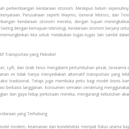
dalah perkembangan kendaraan otonom. Meskipun belum sepenuhny
kenyataan. Perusahaan seperti Waymo, General Motors, dan Tesl
embangan kendaraan otonom mereka, dengan tujuan meningkatka
i. Seiring dengan kemajuan teknologi, kendaraan otonom berjanji untu
 memungkinkan kita untuk melakukan tugas-tugas lain sambil dala
tif Transportasi yang Fleksibel
Uber, Lyft, dan Grab terus mengalami pertumbuhan pesat, terutama d
anan ini tidak hanya menyediakan alternatif transportasi yang lebi
ksi tradisional. Tetapi juga membuka pintu bagi model bisnis bar
rtasi berbasis langganan. Konsumen semakin cenderung menggunaka
 bagian dari gaya hidup perkotaan mereka, mengurangi kebutuhan aka
endaraan yang Terhubung
obil modern, keamanan dan konektivitas menjadi fokus utama bag