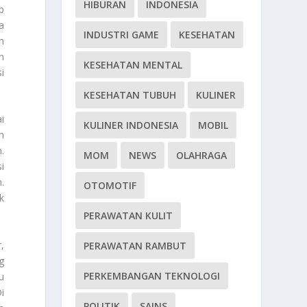
HIBURAN
INDONESIA
p
a
INDUSTRI GAME
KESEHATAN
n
n
KESEHATAN MENTAL
i
KESEHATAN TUBUH
KULINER
i
KULINER INDONESIA
MOBIL
h
.
MOM
NEWS
OLAHRAGA
i
.
OTOMOTIF
k
PERAWATAN KULIT
,
PERAWATAN RAMBUT
g
PERKEMBANGAN TEKNOLOGI
u
i
POLITIK
SAINS