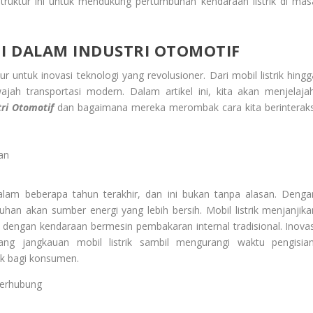
astruktur ini untuk mendukung pertumbuhan kendaraan listrik di mas
NI DALAM INDUSTRI OTOMOTIF
 untuk inovasi teknologi yang revolusioner. Dari mobil listrik hingg
ah transportasi modern. Dalam artikel ini, kita akan menjelajah
tri Otomotif
dan bagaimana mereka merombak cara kita berinteraks
an
 dalam beberapa tahun terakhir, dan ini bukan tanpa alasan. Denga
han akan sumber energi yang lebih bersih. Mobil listrik menjanjika
n dengan kendaraan bermesin pembakaran internal tradisional. Inovas
ang jangkauan mobil listrik sambil mengurangi waktu pengisian
ik bagi konsumen.
Terhubung