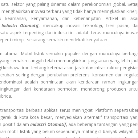
lah satu sektor yang paling dinamis dalam perekonomian global. Setia
menghadirkan inovasi terbaru yang tidak hanya meningkatkan kinerj
k keamanan, kenyamanan, dan keberlanjutan. Artikel ini aka
m
Industri Otomotif
, mencakup inovasi teknologi, tren pasar, da
 satu aspek terpenting dari industri ini adalah terus munculnya inovas
seperti mimpi, sekarang semakin mendekati kenyataan.
otan utama. Mobil listrik semakin populer dengan munculnya berbaga
i yang semakin canggih telah memungkinkan jangkauan yang lebih jau
 kekhawatiran tentang keterbatasan jarak dan infrastruktur pengisian
 berubah seiring dengan perubahan preferensi konsumen dan regulas
endominasi adalah permintaan akan kendaraan ramah lingkungan
ingkungan dari kendaraan bermotor, mendorong produsen untu
ibrida.
 transportasi berbasis aplikasi terus meningkat. Platform seperti Uber
erak di kota-kota besar, menyediakan alternatif transportasi yan
 positif dalam
Industri Otomotif
, ada beberapa tantangan yang perl
isian mobil listrik yang belum sepenuhnya matang di banyak wilayah. D