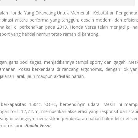
dalan Honda Yang Dirancang Untuk Memenuhi Kebutuhan Pengendar
binasi antara performa yang tangguh, desain modern, dan efisiens
a kali di perkenalkan pada 2013, Honda Verza telah menjadi piliha
sport yang handal namun tetap ramah di kantong.
gan garis bodi tegas, menjadikannya tampil sporty dan gagah. Mesk
amanan. Posisi berkendara di rancang ergonomis, dengan jok yan
alanan jarak jauh maupun aktivitas harian.
berkapasitas 150cc, SOHC, berpendingin udara. Mesin ini mamp
gan torsi 12,7 Nm, memberikan akselerasi yang responsif dan stabil
yang di usungnya memastikan pembakaran bahan bakar lebih efisien
 motor sport
Honda Verza
.