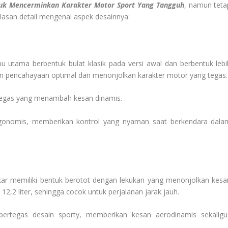
tuk Mencerminkan Karakter Motor Sport Yang Tangguh
, namun teta
lasan detail mengenai aspek desainnya:
tama berbentuk bulat klasik pada versi awal dan berbentuk lebi
an pencahayaan optimal dan menonjolkan karakter motor yang tegas.
 tegas yang menambah kesan dinamis.
ergonomis, memberikan kontrol yang nyaman saat berkendara dala
ar memiliki bentuk berotot dengan lekukan yang menonjolkan kesa
 12,2 liter, sehingga cocok untuk perjalanan jarak jauh.
ertegas desain sporty, memberikan kesan aerodinamis sekaligu