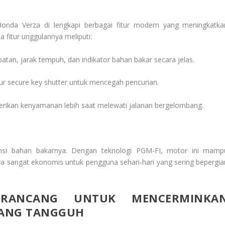
Honda Verza di lengkapi berbagai fitur modern yang meningkatka
fitur unggulannya meliputi:
atan, jarak tempuh, dan indikator bahan bakar secara jelas.
ur secure key shutter untuk mencegah pencurian.
rikan kenyamanan lebih saat melewati jalanan bergelombang.
nsi bahan bakarnya. Dengan teknologi PGM-FI, motor ini mamp
a sangat ekonomis untuk pengguna sehari-hari yang sering bepergia
IRANCANG UNTUK MENCERMINKA
YANG TANGGUH