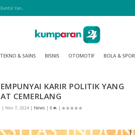
Bantul Yan...
TEKNO & SAINS
BISNIS
OTOMOTIF
BOLA & SPO
MPUNYAI KARIR POLITIK YANG
AT CEMERLANG
n
|
Nov 7, 2024
|
News
|
0
|