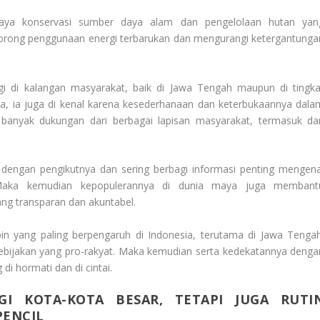
upaya konservasi sumber daya alam dan pengelolaan hutan yan
dorong penggunaan energi terbarukan dan mengurangi ketergantunga
gi di kalangan masyarakat, baik di Jawa Tengah maupun di tingka
ya, ia juga di kenal karena kesederhanaan dan keterbukaannya dala
banyak dukungan dari berbagai lapisan masyarakat, termasuk dar
si dengan pengikutnya dan sering berbagi informasi penting mengena
. Maka kemudian kepopulerannya di dunia maya juga membant
ng transparan dan akuntabel.
 yang paling berpengaruh di Indonesia, terutama di Jawa Tengah
bijakan yang pro-rakyat. Maka kemudian serta kedekatannya denga
di hormati dan di cintai.
I KOTA-KOTA BESAR, TETAPI JUGA RUTI
PENCIL