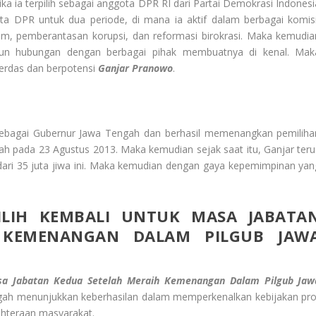
tika ia terpilih sebagai anggota DPR RI dari Partai Demokrasi Indonesi
ta DPR untuk dua periode, di mana ia aktif dalam berbagai komisi
m, pemberantasan korupsi, dan reformasi birokrasi. Maka kemudia
gun hubungan dengan berbagai pihak membuatnya di kenal. Mak
cerdas dan berpotensi
Ganjar Pranowo
.
sebagai Gubernur Jawa Tengah dan berhasil memenangkan pemiliha
gah pada 23 Agustus 2013. Maka kemudian sejak saat itu, Ganjar teru
 dari 35 juta jiwa ini. Maka kemudian dengan gaya kepemimpinan yan
PILIH KEMBALI UNTUK MASA JABATA
 KEMENANGAN DALAM PILGUB JAW
asa Jabatan Kedua Setelah Meraih Kemenangan Dalam Pilgub Jaw
gah menunjukkan keberhasilan dalam memperkenalkan kebijakan pro
ahteraan masyarakat.