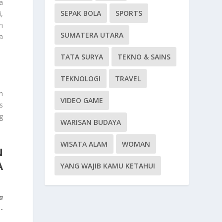
a
SEPAK BOLA
SPORTS
,
n
SUMATERA UTARA
a
TATA SURYA
TEKNO & SAINS
TEKNOLOGI
TRAVEL
n
VIDEO GAME
s
g
WARISAN BUDAYA
WISATA ALAM
WOMAN
N
A
YANG WAJIB KAMU KETAHUI
a
-