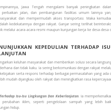
mimpinannya, Jawa Tengah mengalami banyak peningkatan dala
a, perbaikan jalan, dan pembangunan fasilitas umum lainnya yan
 masyarakat dan mempermudah akses transportasi. Maka kemudia
alah kedekatannya dengan rakyat. Ganjar sering terlihat berinteraks
k melalui acara-acara resmi maupun kunjungan kerja ke desa-desa d
UNJUKKAN KEPEDULIAN TERHADAP ISU
LANJUTAN
dengarkan keluhan masyarakat dan memberikan solusi secara langsung
ederhana dan tidak kaku. Ia sering berkomunikasi dengan rakyat melalu
kebijakan serta respons terhadap berbagai permasalahan yang ada d
lebih mudah dijangkau oleh rakyat dan meningkatkan rasa kepercayaa
erhadap Isu-Isu Lingkungan Dan Keberlanjutan
. Ia memperkenalka
perubahan iklim, seperti pengelolaan sampah yang lebih baik
kungan hidup.