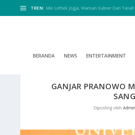
TREN:
Mie Lethek Jogja, Warisan Kuliner Dari Tanah 
BERANDA
NEWS
ENTERTAINMENT
GANJAR PRANOWO ME
SANG
Diposting oleh
Admi