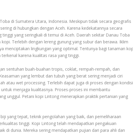
 Toba di Sumatera Utara, Indonesia. Meskipun tidak secara geografis
ni sering di hubungkan dengan Aceh. Karena kedekatannya secara
g tinggi yang seringkali di temui di Aceh. Daerah sekitar Danau Toba
 kopi. Terlebih dengan lereng gunung yang subur dan berawa. Iklim
a menciptakan lingkungan yang optimal. Tentunya bagi tanaman kop
 terkenal karena kualitas rasa yang tinggi.
gan sentuhan buah-buahan tropis, coklat, rempah-rempah, dan
easaman yang lembut dan tubuh yang berat sering menjadi ciri
sah atau wet processing. Terlebih dapat juga di proses dengan kondis
ti untuk menjaga kualitasnya. Proses-proses ini membantu
ng unggul. Petani kopi Lintong menerapkan praktik pertanian yang
biji yang tepat, teknik pengolahan yang baik, dan pemeliharaan
rkualitas tinggi. Kopi Lintong telah mendapatkan pengakuan
baik di dunia. Mereka sering mendapatkan pujian dari para ahli dan