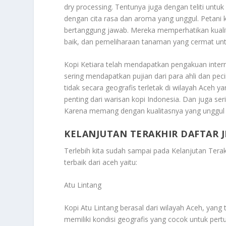
dry processing. Tentunya juga dengan teliti unt
dengan cita rasa dan aroma yang unggul. Petani 
bertanggung jawab. Mereka memperhatikan kualita
baik, dan pemeliharaan tanaman yang cermat untu
Kopi Ketiara telah mendapatkan pengakuan interna
sering mendapatkan pujian dari para ahli dan peci
tidak secara geografis terletak di wilayah Aceh ya
penting dari warisan kopi Indonesia. Dan juga s
Karena memang dengan kualitasnya yang unggul se
KELANJUTAN TERAKHIR DAFTAR J
Terlebih kita sudah sampai pada
Kelanjutan Tera
terbaik dari aceh yaitu:
Atu Lintang
Kopi Atu Lintang berasal dari wilayah Aceh, yang t
memiliki kondisi geografis yang cocok untuk pert