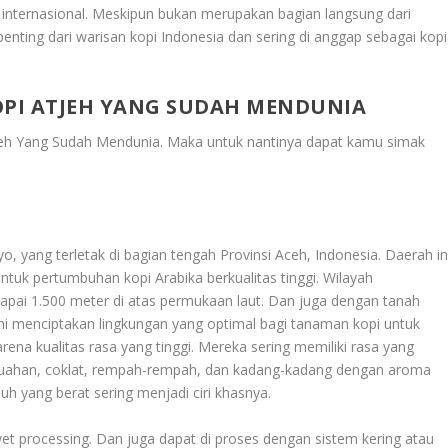
i internasional. Meskipun bukan merupakan bagian langsung dari
penting dari warisan kopi Indonesia dan sering di anggap sebagai kopi
OPI ATJEH YANG SUDAH MENDUNIA
tjeh Yang Sudah Mendunia
. Maka untuk nantinya dapat kamu simak
yo, yang terletak di bagian tengah Provinsi Aceh, Indonesia. Daerah in
untuk pertumbuhan kopi Arabika berkualitas tinggi. Wilayah
pai 1.500 meter di atas permukaan laut. Dan juga dengan tanah
 ini menciptakan lingkungan yang optimal bagi tanaman kopi untuk
rena kualitas rasa yang tinggi. Mereka sering memiliki rasa yang
buahan, coklat, rempah-rempah, dan kadang-kadang dengan aroma
 yang berat sering menjadi ciri khasnya.
wet processing. Dan juga dapat di proses dengan sistem kering atau