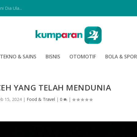
i Dia Ula...
TEKNO & SAINS
BISNIS
OTOMOTIF
BOLA & SPO
CEH YANG TELAH MENDUNIA
eb 15, 2024
|
Food & Travel
|
0
|