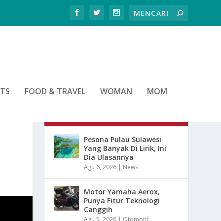
RTS
FOOD & TRAVEL
WOMAN
MOM
ARTIKEL TERBARU
Pesona Pulau Sulawesi
Yang Banyak Di Lirik, Ini
Dia Ulasannya
Agu 6, 2026
|
News
Motor Yamaha Aerox,
Punya Fitur Teknologi
Canggih
Agu 5, 2026
|
Otomotif