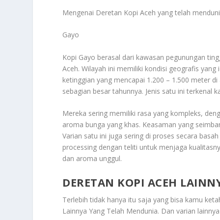
Mengenai
Deretan Kopi Aceh
yang telah menduni
Gayo
Kopi Gayo berasal dari kawasan pegunungan tinggi
Aceh. Wilayah ini memiliki kondisi geografis yan
ketinggian yang mencapai 1.200 – 1.500 meter di 
sebagian besar tahunnya. Jenis satu ini terkenal ka
Mereka sering memiliki rasa yang kompleks, den
aroma bunga yang khas. Keasaman yang seimbang d
Varian satu ini juga sering di proses secara basa
processing dengan teliti untuk menjaga kualitas
dan aroma unggul.
DERETAN KOPI ACEH LAINN
Terlebih tidak hanya itu saja yang bisa kamu keta
Lainnya Yang Telah Mendunia
. Dan varian lainnya