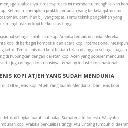
uk menjaga kualitasnya. Proses-proses ini membantu menghasilkan kop
kopi Ketiara menerapkan praktik pertanian yang berkelanjutan dan
s tanah, pemilihan biji yang tepat. Tentu teknik pengolahan yang
k menghasilkan kopi berkualitas tinggi.
sional sebagai salah satu kopi Arabika terbaik di dunia. Mereka
nta kopi di berbagai kompetisi dan acara kopi internasional. Meskipu
ng ketat. Tentu jenis dari kopi Ketiara tetap di anggap sebagai bagian
ering di hubungkan dengan deretan kopi Aceh yang populer mendunia.
rta juga dengan kontribusinya terhadap industri kopi nasional.
ENIS KOPI ATJEH YANG SUDAH MENDUNIA
khir Daftar Jenis Kopi Atjeh Yang Sudah Mendunia
. Dan jenis kopi
erletak di bagian barat laut pulau Sumatera, Indonesia. Wilayah ini
umbuhan kopi Arabika berkualitas tinggi. Atu Lintang tumbuh di daera