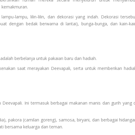
n kemakmuran.
ampu-lampu, lilin-lilin, dan dekorasi yang indah. Dekorasi tersebu
 buat dengan bedak berwarna di lantai), bunga-bunga, dan kain-kai
 adalah berbelanja untuk pakaian baru dan hadiah.
kenakan saat merayakan Deevapali, serta untuk memberikan hadia
 Deevapali. Ini termasuk berbagai makanan manis dan gurih yang d
a), pakora (camilan goreng), samosa, biryani, dan berbagai hidanga
ati bersama keluarga dan teman.