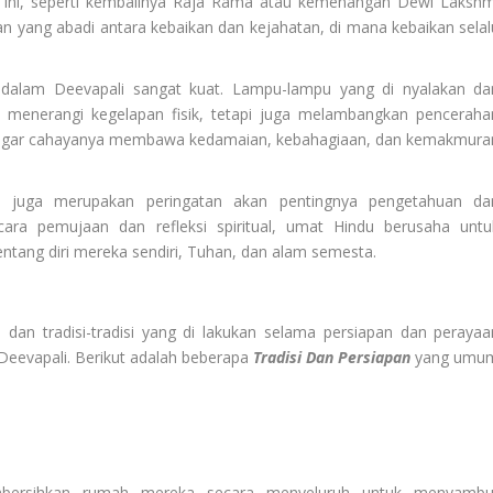
an ini, seperti kembalinya Raja Rama atau kemenangan Dewi Lakshm
an yang abadi antara kebaikan dan kejahatan, di mana kebaikan selal
 dalam Deevapali sangat kuat. Lampu-lampu yang di nyalakan da
 menerangi kegelapan fisik, tetapi juga melambangkan penceraha
rap agar cahayanya membawa kedamaian, kebahagiaan, dan kemakmura
li juga merupakan peringatan akan pentingnya pengetahuan da
ara pemujaan dan refleksi spiritual, umat Hindu berusaha untu
tang diri mereka sendiri, Tuhan, dan alam semesta.
 dan tradisi-tradisi yang di lakukan selama persiapan dan perayaa
eevapali. Berikut adalah beberapa
Tradisi Dan Persiapan
yang umu
mbersihkan rumah mereka secara menyeluruh untuk menyambu