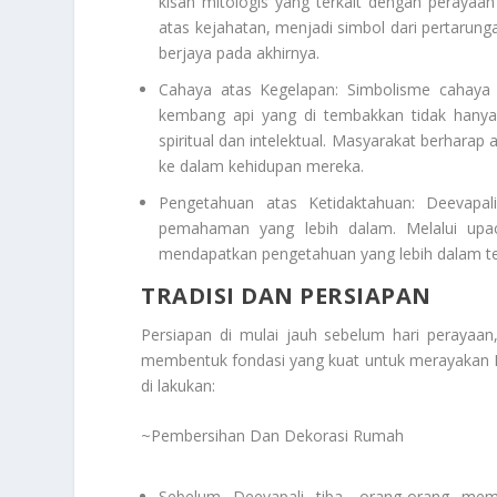
kisah mitologis yang terkait dengan peraya
atas kejahatan, menjadi simbol dari pertarung
berjaya pada akhirnya.
Cahaya atas Kegelapan: Simbolisme cahaya
kembang api yang di tembakkan tidak hanya
spiritual dan intelektual. Masyarakat berha
ke dalam kehidupan mereka.
Pengetahuan atas Ketidaktahuan: Deevapa
pemahaman yang lebih dalam. Melalui upac
mendapatkan pengetahuan yang lebih dalam ten
TRADISI DAN PERSIAPAN
Persiapan di mulai jauh sebelum hari perayaan,
membentuk fondasi yang kuat untuk merayakan D
di lakukan:
~Pembersihan Dan Dekorasi Rumah
Sebelum Deevapali tiba, orang-orang me