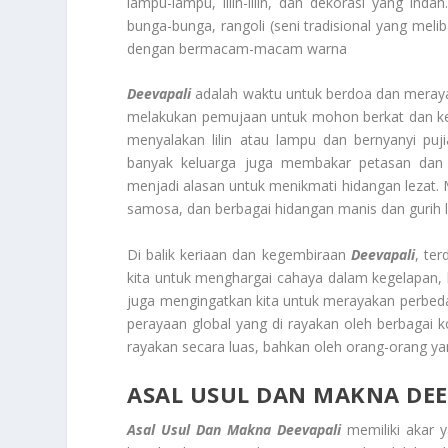
lampu-lampu, lilin-lilin, dan dekorasi yang 
bunga-bunga, rangoli (seni tradisional yang melib
dengan bermacam-macam warna
Deevapali
adalah waktu untuk berdoa dan meray
melakukan pemujaan untuk mohon berkat dan ke
menyalakan lilin atau lampu dan bernyanyi puj
banyak keluarga juga membakar petasan dan
menjadi alasan untuk menikmati hidangan lezat. M
samosa, dan berbagai hidangan manis dan gurih la
Di balik keriaan dan kegembiraan
Deevapali
, te
kita untuk menghargai cahaya dalam kegelapan, 
juga mengingatkan kita untuk merayakan perbeda
perayaan global yang di rayakan oleh berbagai kom
rayakan secara luas, bahkan oleh orang-orang ya
ASAL USUL DAN MAKNA DEE
Asal Usul Dan Makna Deevapali
memiliki akar y