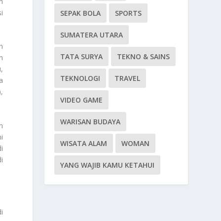
n
i
SEPAK BOLA
SPORTS
SUMATERA UTARA
n
TATA SURYA
TEKNO & SAINS
n
,
TEKNOLOGI
TRAVEL
a
,
VIDEO GAME
WARISAN BUDAYA
n
i
WISATA ALAM
WOMAN
i
i
YANG WAJIB KAMU KETAHUI
i