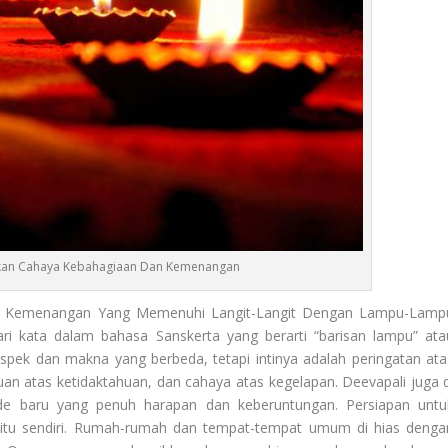
kan Cahaya Kebahagiaan Dan Kemenangan
n Kemenangan Yang Memenuhi Langit-Langit Dengan Lampu-Lamp
dari kata dalam bahasa Sanskerta yang berarti “barisan lampu” ata
aspek dan makna yang berbeda, tetapi intinya adalah peringatan ata
n atas ketidaktahuan, dan cahaya atas kegelapan. Deevapali juga d
e baru yang penuh harapan dan keberuntungan. Persiapan untu
n itu sendiri. Rumah-rumah dan tempat-tempat umum di hias denga