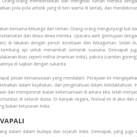
indah. Orang-orang membersihkan dan menghias rumah mereka denga
atkan pola-pola artistik yang di beri warna di lantai), dan mendekoras
akan bersama keluarga dan teman. Orang-orang mengunjungi kuil da
selamatan dari dewa-dewa mereka. Upacara aarti (pemujaan denga
ian) di lakukan dengan penuh kesetiaan dan kekaguman. Selain itu
 kembang api untuk menambah semarak suasana. Deevapali jug
akanan khas seperti mithai (manisan India), pakora (camilan goreng)
innya di sajikan dengan sukacita.
rdapat pesan kemanusiaan yang mendalam. Perayaan ini mengajarka
kebaikan dalam kejahatan, dan pengetahuan dalam ketidaktahuan. In
an dan mempererat ikatan kebersamaan di antara kita. telah menjad
unitas di seluruh dunia. Di banyak negara, festival ini di akui dan d
ng bukan keturunan India.
VAPALI
ang dalam dalam budaya dan sejarah India. Deevapali, yang juga d