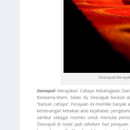
Deevapali Meraya
Deevapali
Merayakan Cahaya Kebahagiaan Da
Berwarna-Warni. Selain itu Deevapali berasal 
“barisan cahaya”. Perayaan ini memiliki banyak 
kemenangan kebaikan atas kejahatan, pengetahua
sambut sebagai momen untuk memulai period
Deevapali di mulai jauh sebelum hari perayaa