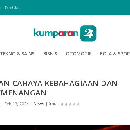
i Dia Ula...
TEKNO & SAINS
BISNIS
OTOMOTIF
BOLA & SPO
KAN CAHAYA KEBAHAGIAAN DAN
EMENANGAN
|
Feb 13, 2024
|
News
|
0
|