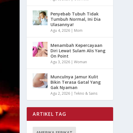
Penyebab Tubuh Tidak
Tumbuh Normal, Ini Dia
Ulasannya!
Agu 4, 2026
|
Mom
Menambah Kepercayaan
Diri Lewat Sulam Alis Yang
On Point
Agu 3, 2026
|
Woman
Munculnya Jamur Kulit
Bikin Terasa Gatal Yang
Gak Nyaman
Agu 2, 2026
|
Tekno & Sains
ARTIKEL TAG
AMERIKA SERIKAT