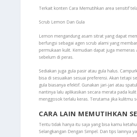
Terkait konten
Cara Memutihkan
area sensitif te
Scrub Lemon Dan Gula
Lemon mengandung asam sitrat yang dapat memb
berfungsi sebagai agen scrub alami yang membant
permukaan kulit. Kemudian dapat juga memeras ata
sebelum di peras.
Sediakan juga gula pasir atau gula halus. Campu
bisa di sesuaikan sesuai preferensi. Akan teta
gula biasanya efektif. Gunakan jari-jari atau sp
nantinya lalu aplikasikan secara merata pada kuli
menggosok terlalu keras. Terutama jika kulitmu s
CARA LAIN MEMUTIHKAN S
Tentu tidak hanya itu saja yang bisa kamu ketahui
Selangkangan Dengan Simpel
. Dan tips lainnya ya