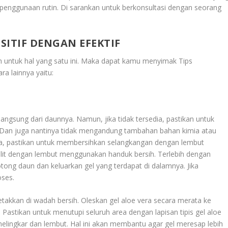
h penggunaan rutin. Di sarankan untuk berkonsultasi dengan seorang
SITIF DENGAN EFEKTIF
an untuk hal yang satu ini. Maka dapat kamu menyimak
Tips
ara lainnya yaitu:
angsung dari daunnya. Namun, jika tidak tersedia, pastikan untuk
i. Dan juga nantinya tidak mengandung tambahan bahan kimia atau
a, pastikan untuk membersihkan selangkangan dengan lembut
lit dengan lembut menggunakan handuk bersih. Terlebih dengan
ong daun dan keluarkan gel yang terdapat di dalamnya. Jika
oses.
etakkan di wadah bersih. Oleskan gel aloe vera secara merata ke
Pastikan untuk menutupi seluruh area dengan lapisan tipis gel aloe
 melingkar dan lembut. Hal ini akan membantu agar gel meresap lebih