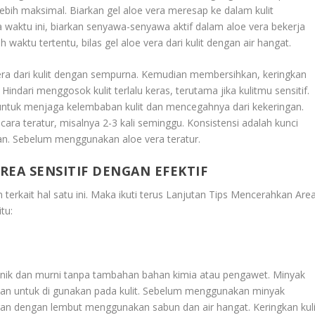
ebih maksimal. Biarkan gel aloe vera meresap ke dalam kulit
 waktu ini, biarkan senyawa-senyawa aktif dalam aloe vera bekerja
aktu tertentu, bilas gel aloe vera dari kulit dengan air hangat.
ra dari kulit dengan sempurna. Kemudian membersihkan, keringkan
ndari menggosok kulit terlalu keras, terutama jika kulitmu sensitif.
n untuk menjaga kelembaban kulit dan mencegahnya dari kekeringan.
ecara teratur, misalnya 2-3 kali seminggu. Konsistensi adalah kunci
an. Sebelum menggunakan aloe vera teratur.
EA SENSITIF DENGAN EFEKTIF
terkait hal satu ini. Maka ikuti terus
Lanjutan Tips Mencerahkan Are
tu:
nik dan murni tanpa tambahan bahan kimia atau pengawet. Minyak
aman untuk di gunakan pada kulit. Sebelum menggunakan minyak
an dengan lembut menggunakan sabun dan air hangat. Keringkan kuli