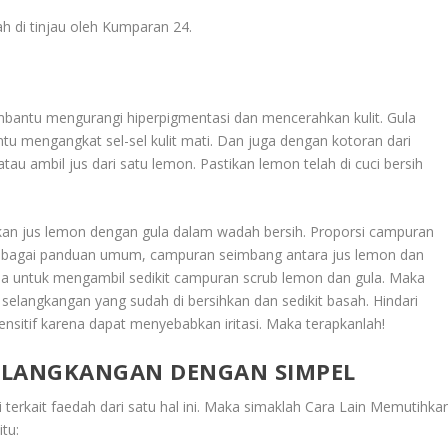
lah di tinjau oleh Kumparan 24.
antu mengurangi hiperpigmentasi dan mencerahkan kulit. Gula
u mengangkat sel-sel kulit mati. Dan juga dengan kotoran dari
u ambil jus dari satu lemon. Pastikan lemon telah di cuci bersih
rkan jus lemon dengan gula dalam wadah bersih. Proporsi campuran
pi sebagai panduan umum, campuran seimbang antara jus lemon dan
atula untuk mengambil sedikit campuran scrub lemon dan gula. Maka
t selangkangan yang sudah di bersihkan dan sedikit basah. Hindari
ensitif karena dapat menyebabkan iritasi. Maka terapkanlah!
ELANGKANGAN DENGAN SIMPEL
 terkait faedah dari satu hal ini. Maka simaklah
Cara Lain Memutihka
itu: