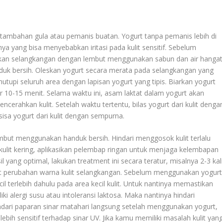
tambahan gula atau pemanis buatan. Yogurt tanpa pemanis lebih di
a yang bisa menyebabkan iritasi pada kulit sensitif. Sebelum
kan selangkangan dengan lembut menggunakan sabun dan air hangat
uk bersih. Oleskan yogurt secara merata pada selangkangan yang
utupi seluruh area dengan lapisan yogurt yang tipis. Biarkan yogurt
r 10-15 menit. Selama waktu ini, asam laktat dalam yogurt akan
ncerahkan kulit. Setelah waktu tertentu, bilas yogurt dari kulit denga
isa yogurt dari kulit dengan sempurna.
mbut menggunakan handuk bersih. Hindari menggosok kulit terlalu
h kulit kering, aplikasikan pelembap ringan untuk menjaga kelembapan
l yang optimal, lakukan treatment ini secara teratur, misalnya 2-3 kal
at perubahan warna kulit selangkangan. Sebelum menggunakan yogur
il terlebih dahulu pada area kecil kulit. Untuk nantinya memastikan
liki alergi susu atau intoleransi laktosa. Maka nantinya hindari
ndari paparan sinar matahari langsung setelah menggunakan yogurt,
bih sensitif terhadap sinar UV. Jika kamu memiliki masalah kulit yan