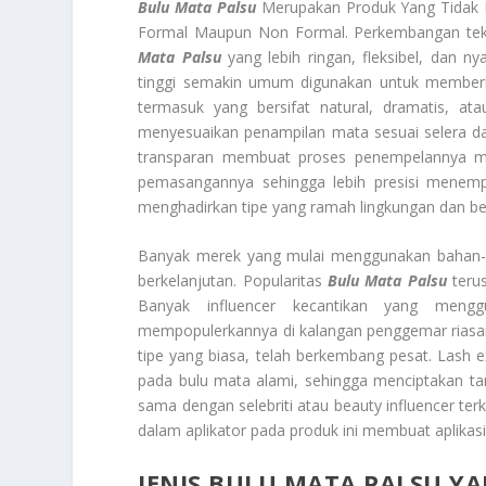
Bulu Mata Palsu
Merupakan Produk Yang Tidak L
Formal Maupun Non Formal. Perkembangan tek
Mata Palsu
yang lebih ringan, fleksibel, dan ny
tinggi semakin umum digunakan untuk memberi
termasuk yang bersifat natural, dramatis, at
menyesuaikan penampilan mata sesuai selera dan
transparan membuat proses penempelannya me
pemasangannya sehingga lebih presisi menemp
menghadirkan tipe yang ramah lingkungan dan be
Banyak merek yang mulai menggunakan bahan-b
berkelanjutan. Popularitas
Bulu Mata Palsu
terus
Banyak influencer kecantikan yang mengg
mempopulerkannya di kalangan penggemar riasan.
tipe yang biasa, telah berkembang pesat. Lash 
pada bulu mata alami, sehingga menciptakan ta
sama dengan selebriti atau beauty influencer ter
dalam aplikator pada produk ini membuat aplikas
JENIS BULU MATA PALSU 