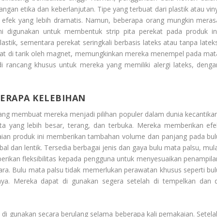
ngan etika dan keberlanjutan. Tipe yang terbuat dari plastik atau viny
an efek yang lebih dramatis. Namun, beberapa orang mungkin meras
i digunakan untuk membentuk strip pita perekat pada produk ini
stik, sementara perekat seringkali berbasis lateks atau tanpa lateks
at di tarik oleh magnet, memungkinkan mereka menempel pada mat
 di rancang khusus untuk mereka yang memiliki alergi lateks, denga
BERAPA KELEBIHAN
ng membuat mereka menjadi pilihan populer dalam dunia kecantikan
a yang lebih besar, terang, dan terbuka. Mereka memberikan efe
ian produk ini memberikan tambahan volume dan panjang pada bul
al dan lentik. Tersedia berbagai jenis dan gaya bulu mata palsu, mula
berikan fleksibilitas kepada pengguna untuk menyesuaikan penampila
ra. Bulu mata palsu tidak memerlukan perawatan khusus seperti bul
nya. Mereka dapat di gunakan segera setelah di tempelkan dan d
 di gunakan secara berulang selama beberapa kali pemakaian. Setela