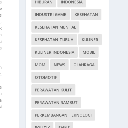
a
HIBURAN
INDONESIA
u
INDUSTRI GAME
KESEHATAN
s
,
KESEHATAN MENTAL
k
n
KESEHATAN TUBUH
KULINER
u
a
KULINER INDONESIA
MOBIL
MOM
NEWS
OLAHRAGA
h
.
OTOMOTIF
a
a
PERAWATAN KULIT
u
a
PERAWATAN RAMBUT
i
PERKEMBANGAN TEKNOLOGI
POLITIK
SAINS