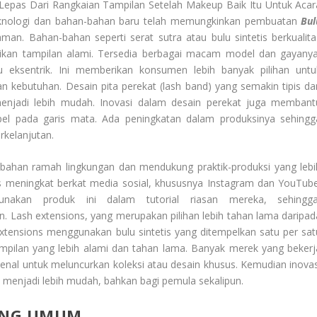
epas Dari Rangkaian Tampilan Setelah Makeup Baik Itu Untuk Acar
nologi dan bahan-bahan baru telah memungkinkan pembuatan
Bul
aman. Bahan-bahan seperti serat sutra atau bulu sintetis berkualita
kan tampilan alami. Tersedia berbagai macam model dan gayanya
au eksentrik. Ini memberikan konsumen lebih banyak pilihan untu
 kebutuhan. Desain pita perekat (lash band) yang semakin tipis da
njadi lebih mudah. Inovasi dalam desain perekat juga membant
el pada garis mata. Ada peningkatan dalam produksinya sehingg
rkelanjutan.
ahan ramah lingkungan dan mendukung praktik-produksi yang lebi
 meningkat berkat media sosial, khususnya Instagram dan YouTube
unakan produk ini dalam tutorial riasan mereka, sehingg
 Lash extensions, yang merupakan pilihan lebih tahan lama daripad
extensions menggunakan bulu sintetis yang ditempelkan satu per sat
mpilan yang lebih alami dan tahan lama. Banyak merek yang bekerj
kenal untuk meluncurkan koleksi atau desain khusus. Kemudian inovas
i menjadi lebih mudah, bahkan bagi pemula sekalipun.
YANG UMUM