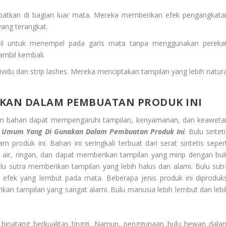
empatkan di bagian luar mata. Mereka memberikan efek pengangkata
yang terangkat.
il untuk menempel pada garis mata tanpa menggunakan perekat
mbil kembali.
vidu dan strip lashes. Mereka menciptakan tampilan yang lebih natura
KAN DALAM PEMBUATAN PRODUK INI
han bahan dapat mempengaruhi tampilan, kenyamanan, dan keaweta
 Umum Yang Di Gunakan Dalam Pembuatan Produk Ini
. Bulu sintet
roduk ini. Bahan ini seringkali terbuat dari serat sintetis sepert
han air, ringan, dan dapat memberikan tampilan yang mirip dengan bul
lu sutra memberikan tampilan yang lebih halus dan alami. Bulu sutr
n efek yang lembut pada mata. Beberapa jenis produk ini diproduks
an tampilan yang sangat alami. Bulu manusia lebih lembut dan lebi
u binatang berkualitas tinggi. Namun, penggunaan bulu hewan dala