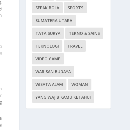
.
SEPAK BOLA
SPORTS
i
n
SUMATERA UTARA
TATA SURYA
TEKNO & SAINS
TEKNOLOGI
TRAVEL
i
i
VIDEO GAME
WARISAN BUDAYA
WISATA ALAM
WOMAN
h
r
YANG WAJIB KAMU KETAHUI
g
i
i