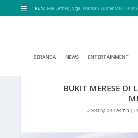
TREN:
Mie Lethek Jogja, Warisan Kuliner Dari Tanah 
BERANDA
NEWS
ENTERTAINMENT
BUKIT MERESE DI
M
Diposting oleh
Admin
|
F