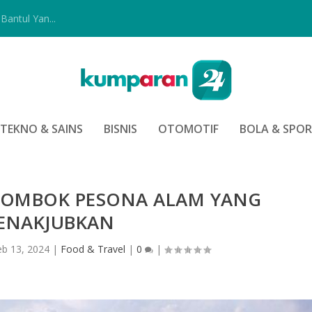
Bantul Yan...
TEKNO & SAINS
BISNIS
OTOMOTIF
BOLA & SPO
 LOMBOK PESONA ALAM YANG
ENAKJUBKAN
eb 13, 2024
|
Food & Travel
|
0
|