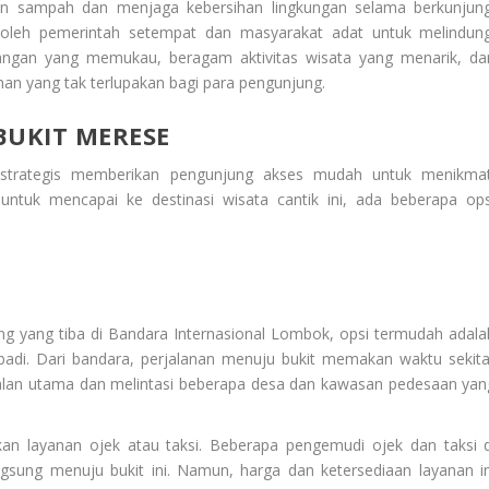
an sampah dan menjaga kebersihan lingkungan selama berkunjung
n oleh pemerintah setempat dan masyarakat adat untuk melindung
dangan yang memukau, beragam aktivitas wisata yang menarik, da
n yang tak terlupakan bagi para pengunjung.
 BUKIT MERESE
trategis memberikan pengunjung akses mudah untuk menikmat
ntuk mencapai ke destinasi wisata cantik ini, ada beberapa ops
ng yang tiba di Bandara Internasional Lombok, opsi termudah adala
di. Dari bandara, perjalanan menuju bukit memakan waktu sekita
-jalan utama dan melintasi beberapa desa dan kawasan pedesaan yan
kan layanan ojek atau taksi. Beberapa pengemudi ojek dan taksi d
sung menuju bukit ini. Namun, harga dan ketersediaan layanan in