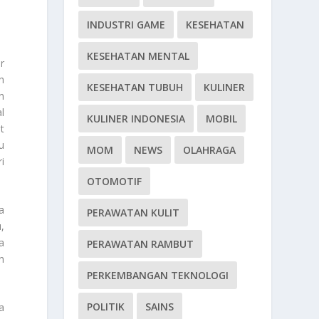
INDUSTRI GAME
KESEHATAN
KESEHATAN MENTAL
r
h
KESEHATAN TUBUH
KULINER
n
l
KULINER INDONESIA
MOBIL
t
u
MOM
NEWS
OLAHRAGA
i
OTOMOTIF
a
PERAWATAN KULIT
,
a
PERAWATAN RAMBUT
n
PERKEMBANGAN TEKNOLOGI
POLITIK
SAINS
a