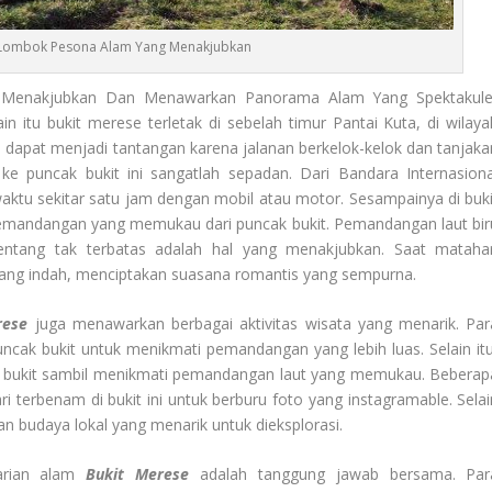
i Lombok Pesona Alam Yang Menakjubkan
enakjubkan Dan Menawarkan Panorama Alam Yang Spektakule
itu bukit merese terletak di sebelah timur Pantai Kuta, di wilaya
 dapat menjadi tantangan karena jalanan berkelok-kelok dan tanjaka
e puncak bukit ini sangatlah sepadan. Dari Bandara Internasiona
ktu sekitar satu jam dengan mobil atau motor. Sesampainya di buki
emandangan yang memukau dari puncak bukit. Pemandangan laut bir
ntang tak terbatas adalah hal yang menakjubkan. Saat matahar
yang indah, menciptakan suasana romantis yang sempurna.
rese
juga menawarkan berbagai aktivitas wisata yang menarik. Par
cak bukit untuk menikmati pemandangan yang lebih luas. Selain itu
epi bukit sambil menikmati pemandangan laut yang memukau. Beberap
erbenam di bukit ini untuk berburu foto yang instagramable. Selai
an budaya lokal yang menarik untuk dieksplorasi.
tarian alam
Bukit Merese
adalah tanggung jawab bersama. Par