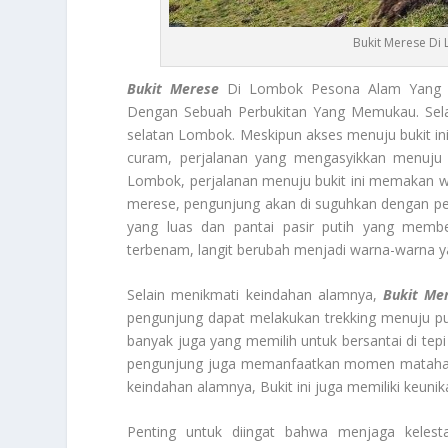
Bukit Merese D
Bukit Merese
Di Lombok Pesona Alam Yang M
Dengan Sebuah Perbukitan Yang Memukau. Selain 
selatan Lombok. Meskipun akses menuju bukit ini
curam, perjalanan yang mengasyikkan menuju k
Lombok, perjalanan menuju bukit ini memakan wa
merese, pengunjung akan di suguhkan dengan p
yang luas dan pantai pasir putih yang membe
terbenam, langit berubah menjadi warna-warna 
Selain menikmati keindahan alamnya,
Bukit Me
pengunjung dapat melakukan trekking menuju pun
banyak juga yang memilih untuk bersantai di t
pengunjung juga memanfaatkan momen matahari t
keindahan alamnya, Bukit ini juga memiliki keunik
Penting untuk diingat bahwa menjaga keles