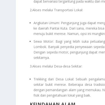
dapat bervariasi tergantung pada waktu dan m
2.Akses melalui Transportasi Lokal:
Angkutan Umum: Pengunjung juga dapat mengg
ke daerah Pantai Kuta. Dari sana, mereka bis
menuju bukit merese. Namun, opsi ini mungki
Sewa Motor: Bagi yang lebih suka petualang
Lombok. Banyak penyedia penyewaan sepeda mo
Dengan sepeda motor, pengunjung dapat menikm
sekitarnya.
3.Akses melalui Desa-desa Sekitar:
Trekking dari Desa Lokal: Sebuah pengalama
sekitar bukit merese. Beberapa desa tradisi
dengan pemandangan alam yang memukau. Namu
fisik dan pengetahuan lokal yang baik.
KEINDAHAN ALAM