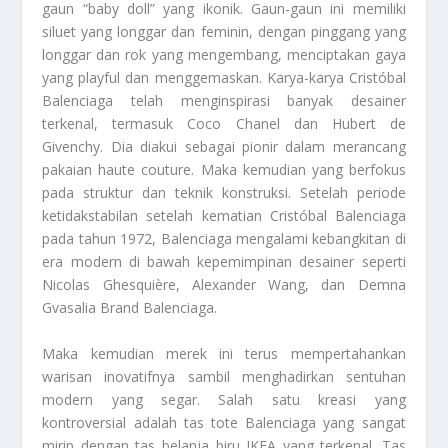
gaun “baby doll” yang ikonik. Gaun-gaun ini memiliki
siluet yang longgar dan feminin, dengan pinggang yang
longgar dan rok yang mengembang, menciptakan gaya
yang playful dan menggemaskan. Karya-karya Cristóbal
Balenciaga telah menginspirasi banyak desainer
terkenal, termasuk Coco Chanel dan Hubert de
Givenchy. Dia diakui sebagai pionir dalam merancang
pakaian haute couture. Maka kemudian yang berfokus
pada struktur dan teknik konstruksi. Setelah periode
ketidakstabilan setelah kematian Cristóbal Balenciaga
pada tahun 1972, Balenciaga mengalami kebangkitan di
era modern di bawah kepemimpinan desainer seperti
Nicolas Ghesquière, Alexander Wang, dan Demna
Gvasalia
Brand Balenciaga
.
Maka kemudian merek ini terus mempertahankan
warisan inovatifnya sambil menghadirkan sentuhan
modern yang segar. Salah satu kreasi yang
kontroversial adalah tas tote Balenciaga yang sangat
mirip dengan tas belanja biru IKEA yang terkenal. Tas