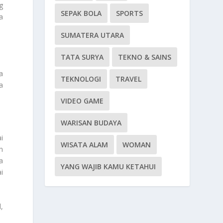
g
SEPAK BOLA
SPORTS
a
SUMATERA UTARA
TATA SURYA
TEKNO & SAINS
a
TEKNOLOGI
TRAVEL
a
VIDEO GAME
WARISAN BUDAYA
i
WISATA ALAM
WOMAN
n
a
YANG WAJIB KAMU KETAHUI
i
,