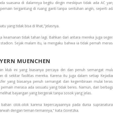
ada suasana di dalamnya begitu dingin meskipun tidak ada AC yan
 pemain tergantung di ruang ganti tanpa sentuhan angin, seperti ad
.
 yang tidak bisa di lihat,”jelasnya.
a keamanan tidak tahan lagi. Bahkan dari antara mereka juga seger
i stadion. Sejak malam itu, ia mengaku bahwa ia tidak pernah meras
BAYERN MUENCHEN
n klub ini yang biasanya percaya diri dan penuh semangat mula
di sekitar fasilitas mereka. Karena itu juga dalam setiap
Kejadia
er yang biasanya penuh semangat dan kegembiraan mulai teras
a pemain merasa ada sesuatu yang tidak beres. Namun, dari berbaga
elihat bayangan yang bergerak tanpa sosok yang jelas.
bahan olok-olok karena kepercayaannya pada dunia supranatural
arwah dengan teman-temannya,” kata Goretzka.