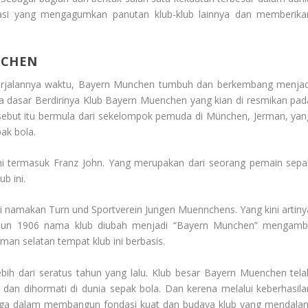
stasi yang mengagumkan panutan klub-klub lainnya dan memberika
NCHEN
 berjalannya waktu, Bayern Munchen tumbuh dan berkembang menjad
da dasar
Berdirinya Klub Bayern Muenchen
yang kian di resmikan pad
rsebut itu bermula dari sekelompok pemuda di München, Jerman, yan
ak bola.
 ini termasuk Franz John. Yang merupakan dari seorang pemain sepa
b ini.
 di namakan
Turn und Sportverein Jungen Muennchens
. Yang kini artin
hun 1906 nama klub diubah menjadi “Bayern Munchen” mengambi
rman selatan tempat klub ini berbasis.
lebih dari seratus tahun yang lalu. Klub besar Bayern Muenchen tela
 dan dihormati di dunia sepak bola. Dan kerena melalui keberhasila
 juga dalam membangun fondasi kuat dan budaya klub yang mendala