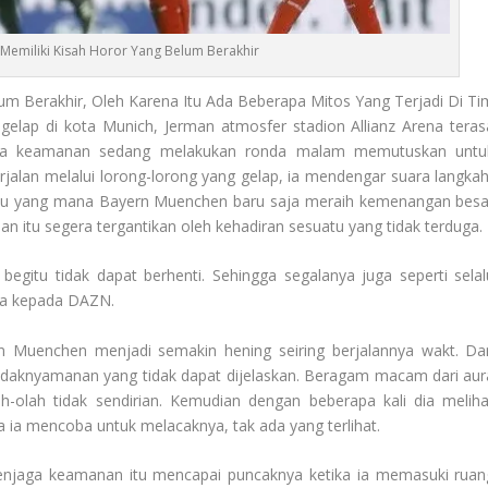
emiliki Kisah Horor Yang Belum Berakhir
um Berakhir, Oleh Karena Itu Ada Beberapa Mitos Yang Terjadi Di Ti
gelap di kota Munich, Jerman atmosfer stadion Allianz Arena teras
njaga keamanan sedang melakukan ronda malam memutuskan untu
erjalan melalui lorong-lorong yang gelap, ia mendengar suara langkah
alu yang mana
Bayern Muenchen
baru saja meraih kemenangan besa
an itu segera tergantikan oleh kehadiran sesuatu yang tidak terduga.
egitu tidak dapat berhenti. Sehingga segalanya juga seperti selal
zka kepada
DAZN
.
n Muenchen
menjadi semakin hening seiring berjalannya wakt. Da
idaknyamanan yang tidak dapat dijelaskan. Beragam macam dari aur
ah-olah tidak sendirian. Kemudian dengan beberapa kali dia meliha
a ia mencoba untuk melacaknya, tak ada yang terlihat.
enjaga keamanan itu mencapai puncaknya ketika ia memasuki ruan