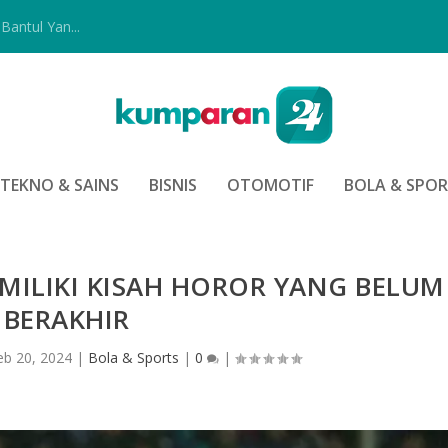
Bantul Yan...
TEKNO & SAINS
BISNIS
OTOMOTIF
BOLA & SPO
ILIKI KISAH HOROR YANG BELUM
BERAKHIR
eb 20, 2024
|
Bola & Sports
|
0
|