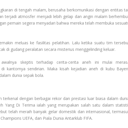
ingkaran di tengah malam, berusaha berkomunikasi dengan entitas ta
kan terjadi atmosfer menjadi lebih gelap dan angin malam berhembu
alangan pemain segera menyadari bahwa mereka telah membuka sesuat
akin meluas ke fasilitas pelatihan. Lalu ketika suatu tim tersebu
tak di gudang peralatan secara misterius menggelinding keluar.
awalnya skeptis terhadap cerita-cerita aneh ini mulai meras
i kantornya sendirian. Maka kisah kejadian aneh di kubu Bayer
dalam dunia sepak bola.
 terkenal dengan berbagai rekor dan prestasi luar biasa dalam duni
eh Yang Di Terima
ialah yang merupakan salah satu dalam statisti
but telah meraih banyak gelar domestik dan internasional, termasu
 Champions UEFA, dan Piala Dunia Antarklub FIFA.