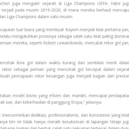
nchen juga mengukir sejarah di Liga Champions UEFA. Yakni jug
 terjadi pada musim 2019-2020, di mana mereka berhasil mencapa
B, dan Liga Champions dalam satu musim.
ncapaian luar biasa yang membuat Bayern menjadi klub pertama yan
selalu mengukuhkan posisinya sebagai salah satu klub paling domina
 pemain mereka, seperti Robert Lewandowski, mencatat rekor gol yan
ncetak lima gol dalam waktu kurang dari sembilan menit dala
 rekor sebagai pemain yang mencetak gol tercepat dalam sejara
sebuah pencapaian rekor keuangan juga menjadi bagian dari prestas
iptakan model bisnis yang efisien dan mandiri, mencapai pendapata
 siar, dan keberhasilan di panggung Eropa,” jelasnya.
t mencerminkan dedikasi, profesionalisme, dan konsistensi yang tela
ya tim ini tidak hanya meraih kesuksesan di lapangan tetapi jug
 Sebagai bagian dari bentuk salah satu kekuatan terbesar dalam duni