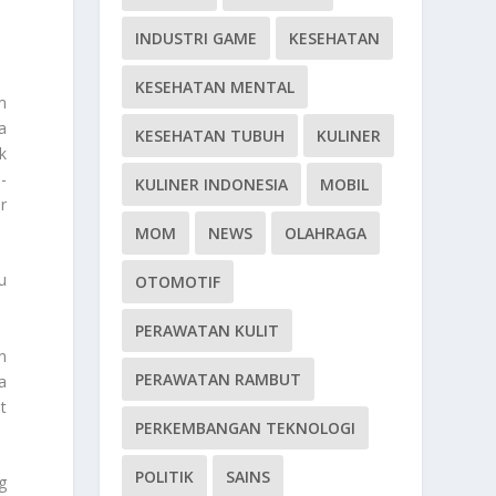
INDUSTRI GAME
KESEHATAN
KESEHATAN MENTAL
m
a
KESEHATAN TUBUH
KULINER
k
-
KULINER INDONESIA
MOBIL
r
MOM
NEWS
OLAHRAGA
u
OTOMOTIF
PERAWATAN KULIT
n
PERAWATAN RAMBUT
a
t
PERKEMBANGAN TEKNOLOGI
POLITIK
SAINS
g