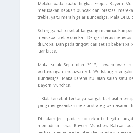
Melalui pada suatu tingkat Eropa, Bayern Mü
merupakan sebuah puncak dari prestasi mereka
treble, yaitu meraih gelar Bundesliga, Piala DF
Sehingga hal tersebut langsung menimbulkan pe
mencapai treble dua kali. Dengan terus menerus 
di Eropa. Dan pada tingkat dari setiap beberapa
luar biasa.
Maka sejak September 2015, Lewandowski me
pertandingan melawan VfL Wolfsburg mengukir
Bundesliga. Maka karena itu ialah salah satu 
Bayern Munchen.
” Klub tersebut tentunya sangat berhasil menc
yang mengesankan melalui strategi pemasaran, hak
Di dalam jenis pada rekor-rekor itu begitu sanga
menjadi ciri khas Bayern Munchen. Bahkan adan
berhasil menjaga integritas dan reputasi mereka.