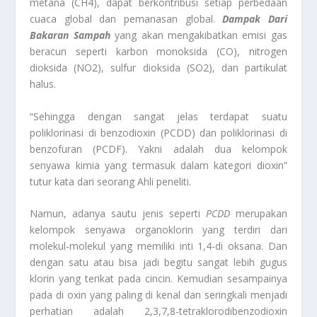
metana (CH4), dapat berkontribusi setiap perbedaan
cuaca global dan pemanasan global.
Dampak Dari
Bakaran Sampah
yang akan mengakibatkan emisi gas
beracun seperti karbon monoksida (CO), nitrogen
dioksida (NO2), sulfur dioksida (SO2), dan partikulat
halus.
“Sehingga dengan sangat jelas terdapat suatu
poliklorinasi di benzodioxin (PCDD) dan poliklorinasi di
benzofuran (PCDF). Yakni adalah dua kelompok
senyawa kimia yang termasuk dalam kategori dioxin”
tutur kata dari seorang Ahli peneliti.
Namun, adanya sautu jenis seperti
PCDD
merupakan
kelompok senyawa organoklorin yang terdiri dari
molekul-molekul yang memiliki inti 1,4-di oksana. Dan
dengan satu atau bisa jadi begitu sangat lebih gugus
klorin yang terikat pada cincin. Kemudian sesampainya
pada di oxin yang paling di kenal dan seringkali menjadi
perhatian adalah 2,3,7,8-tetraklorodibenzodioxin